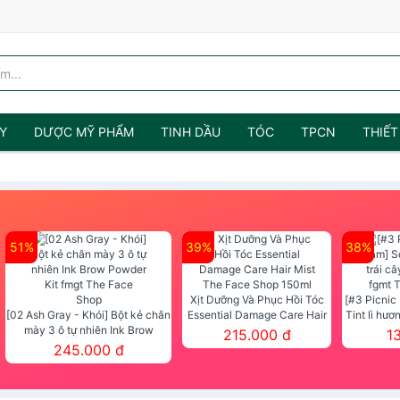
Y
DƯỢC MỸ PHẨM
TINH DẦU
TÓC
TPCN
THIẾT
51%
39%
38%
Xịt Dưỡng Và Phục Hồi Tóc
[#3 Picnic
[02 Ash Gray - Khói] Bột kẻ chân
Essential Damage Care Hair
Tint lì hươ
mày 3 ô tự nhiên Ink Brow
Mist The Face Shop 150ml
Tint fg
215.000 đ
1
Powder Kit fmgt The Face Shop
245.000 đ