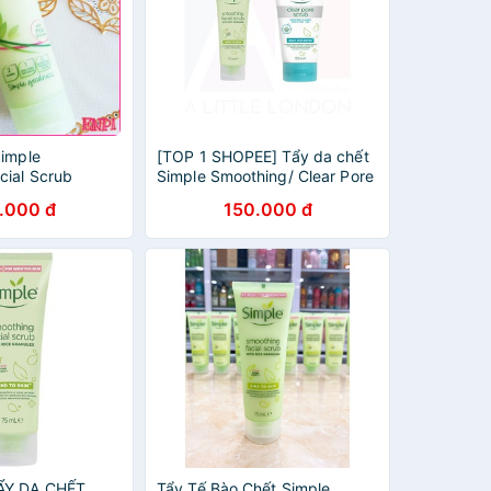
Simple
[TOP 1 SHOPEE] Tẩy da chết
cial Scrub
Simple Smoothing/ Clear Pore
Facial Scrub (Bill Anh)
.000 đ
150.000 đ
ẨY DA CHẾT
Tẩy Tế Bào Chết Simple