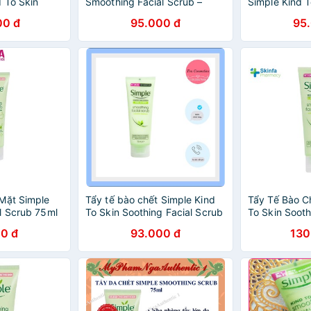
d To Skin
Smoothing Facial Scrub –
Simple Kind T
Scrub
75ml
Facial Scrub 
00 đ
95.000 đ
95
Mặt Simple
Tẩy tế bào chết Simple Kind
Tẩy Tế Bào C
l Scrub 75ml
To Skin Soothing Facial Scrub
To Skin Sooth
75ml
75ml – Skinfa
0 đ
93.000 đ
130