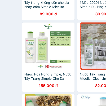
Tẩy trang không cồn cho da
[ Mẫu 2020] Nư
nhạy cảm Simple Micellar
Simple Dịu Nhẹ M
Cleansing Water 200ml
Cleasing Water 
89.000 đ
89.90
Nước Hoa Hồng Simple, Nước
Nước Tẩy Trang
Tẩy Trang Simple Cho Da
Micellar Cleansi
Nhạy Cảm
200ml
155.000 đ
82.00