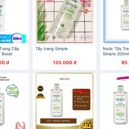
 Trang Cấp
Tẩy trang Simple
Nước Tẩy Tra
 Boost
Simple 200ml
ng Water
00 đ
120.000 đ
85