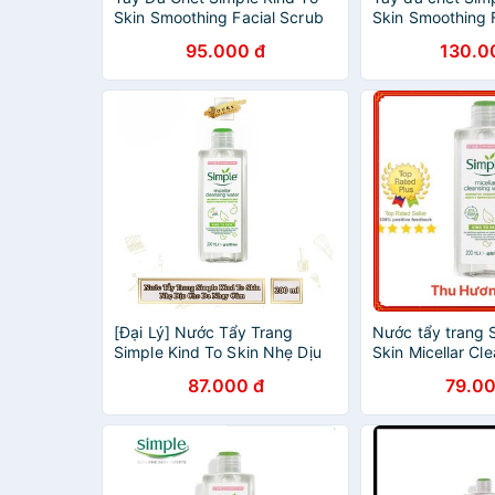
Skin Smoothing Facial Scrub
Skin Smoothing 
75ml
75ml
95.000 đ
130.0
[Đại Lý] Nước Tẩy Trang
Nước tẩy trang S
Simple Kind To Skin Nhẹ Dịu
Skin Micellar Cl
Cho Da Nhạy Cảm 200ml - Có
200ml
87.000 đ
79.00
Giấy Chứng Nhận Bộ Y Tế