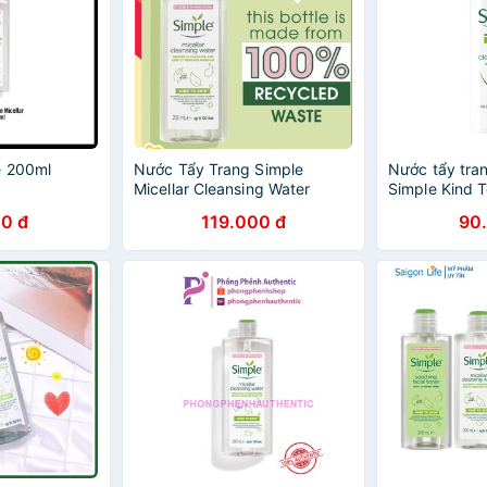
e 200ml
Nước Tẩy Trang Simple
Nước tẩy tra
Micellar Cleansing Water
Simple Kind T
200ml - Làm Sạch Sâu Cho
Cleansing Wa
0 đ
119.000 đ
90
Mọi Loại Da