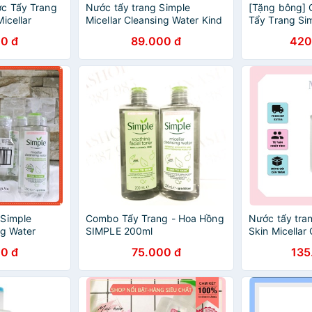
ớc Tẩy Trang
Nước tẩy trang Simple
[Tặng bông]
icellar
Micellar Cleansing Water Kind
Tẩy Trang Si
200ml
to Skin 200ml
Rửa Mặt Simp
0 đ
89.000 đ
420
Nước Hoa Hồ
 Simple
Combo Tẩy Trang - Hoa Hồng
Nước tẩy tran
ng Water
SIMPLE 200ml
Skin Micellar
0 đ
75.000 đ
135