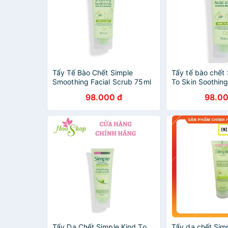
Tẩy Tế Bào Chết Simple
Tẩy tế bào chết 
Smoothing Facial Scrub 75ml
To Skin Soothing
75ml
98.000 đ
98.00
Tẩy Da Chết Simple Kind To
Tẩy da chết Sim