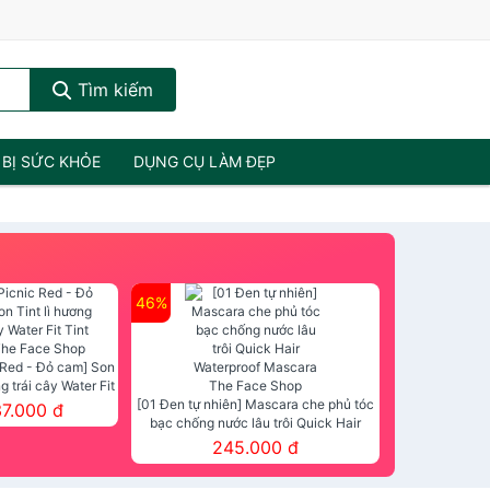
Tìm kiếm
 BỊ SỨC KHỎE
DỤNG CỤ LÀM ĐẸP
46%
 Red - Đỏ cam] Son
ng trái cây Water Fit
mt The Face Shop
[01 Đen tự nhiên] Mascara che phủ tóc
37.000 đ
bạc chống nước lâu trôi Quick Hair
Waterproof Mascara The Face Shop
245.000 đ