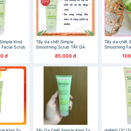
Simple Kind
Tẩy da chết Simple
Tẩy da chết 
 Facial Scrub
Smoothing Scrub TẨY DA
Smoothing Fa
CHẾT 75ml
0 đ
85.000 đ
109
ple Kind To
Tẩy Da Chết Simple Kind To
(HÀNG ÚC )T