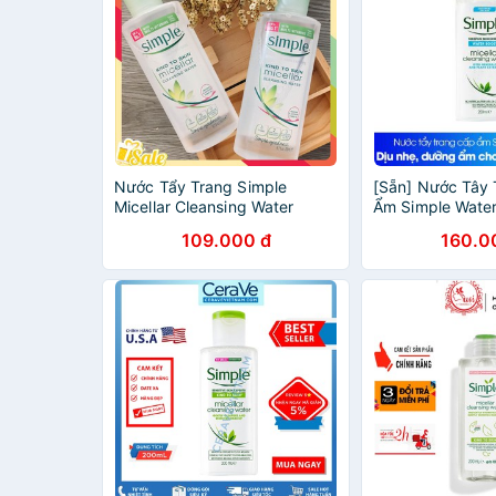
Nước Tẩy Trang Simple
[Sẵn] Nước Tây
Micellar Cleansing Water
Ẩm Simple Water
200ml- Nước Tẩy Trang Làm
Micellar Cleansi
109.000 đ
160.0
Sạch Mọi Loại Da- Date 2024
200ml