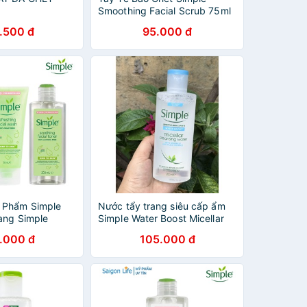
Smoothing Facial Scrub 75ml
.500 đ
95.000 đ
 Phẩm Simple
Nước tẩy trang siêu cấp ẩm
ang Simple
Simple Water Boost Micellar
ửa Mặt 150ml Và
Water 200ml
.000 đ
105.000 đ
ng Simple