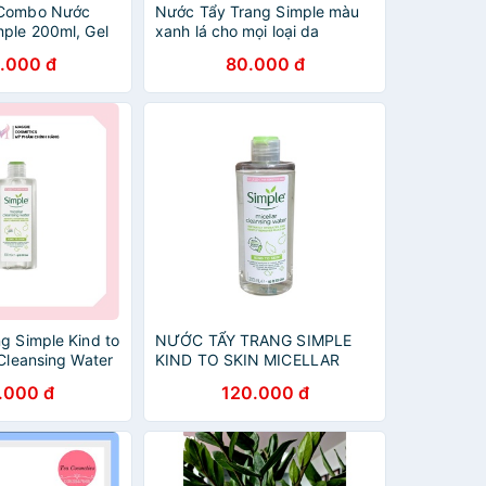
 Combo Nước
Nước Tẩy Trang Simple màu
mple 200ml, Gel
xanh lá cho mọi loại da
le 150ml Và
.000 đ
80.000 đ
ng Simple 200ml
g Simple Kind to
NƯỚC TẨY TRANG SIMPLE
 Cleansing Water
KIND TO SKIN MICELLAR
CLEANSING WATER
.000 đ
120.000 đ