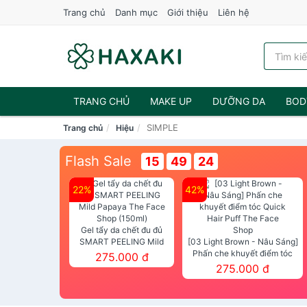
Trang chủ
Danh mục
Giới thiệu
Liên hệ
TRANG CHỦ
MAKE UP
DƯỠNG DA
BOD
SIMPLE
Trang chủ
Hiệu
NƯỚC HOA
Flash Sale
15
49
22
22%
42%
Gel tẩy da chết đu đủ
SMART PEELING Mild
[03 Light Brown - Nâu Sáng]
Papaya The Face Shop
Phấn che khuyết điểm tóc
275.000 đ
(150ml)
Quick Hair Puff The Face Shop
275.000 đ