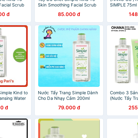
Facial Scrub
Skin Smoothing Facial Scrub
SIMPLE 75ml
75ml
00 đ
85.000 đ
148
imple Kind to
Nước Tẩy Trang Simple Dành
Combo 3 Sản
eansing Water
Cho Da Nhạy Cảm 200ml
(Nước Tẩy Tr
200ml, Gel R
0 đ
79.000 đ
255
Nước Hoa Hồ
200ml)