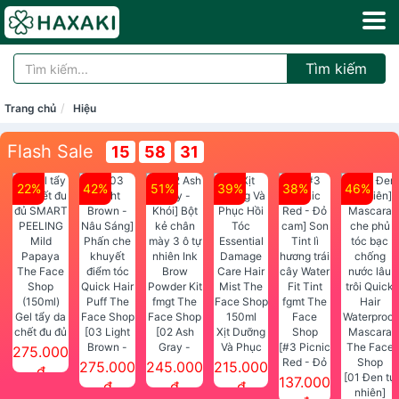
Tìm kiếm
Trang chủ
Hiệu
Flash Sale
15
58
31
22%
42%
51%
39%
38%
46%
Gel tẩy da
chết đu đủ
[03 Light
[02 Ash
Xịt Dưỡng
SMART
Brown -
Gray -
Và Phục
[#3 Picnic
275.000
PEELING
Nâu Sáng]
Khói] Bột
Hồi Tóc
Red - Đỏ
275.000
245.000
215.000
đ
Mild
Phấn che
kẻ chân
Essential
cam] Son
[01 Đen tự
137.000
đ
đ
đ
Papaya
khuyết
mày 3 ô tự
Damage
Tint lì
nhiên]