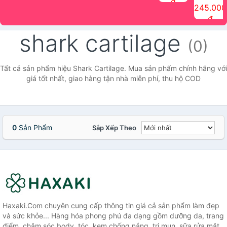
đ
The Face
điểm tóc
nhiên Ink
Care Hair
hương trái
Mascara
245.000
Shop
Quick Hair
Brow
Mist The
cây Water
che phủ
đ
(150ml)
Puff The
Powder Kit
Face Shop
Fit Tint
tóc bạc
Face Shop
fmgt The
150ml
fgmt The
chống
shark cartilage
Face Shop
Face
nước lâu
(0)
Shop
trôi Quick
Hair
Waterproof
Tất cả sản phẩm hiệu Shark Cartilage. Mua sản phẩm chính hãng với
Mascara
giá tốt nhất, giao hàng tận nhà miễn phí, thu hộ COD
The Face
Shop
0
Sản Phẩm
Sắp Xếp Theo
Haxaki.Com chuyên cung cấp thông tin giá cả sản phẩm làm đẹp
và sức khỏe... Hàng hóa phong phú đa dạng gồm dưỡng da, trang
điểm, chăm sóc body, tóc, kem chống nắng, trị mụn, sữa rửa mặt,