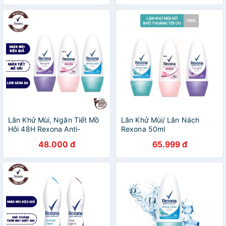
Lăn Khử Mùi, Ngăn Tiết Mồ
Lăn Khử Mùi/ Lăn Nách
Hôi 48H Rexona Anti-
Rexona 50ml
Perspirant Roll On 50ml [che
48.000 đ
65.999 đ
tên sản phẩm khi giao hàng]