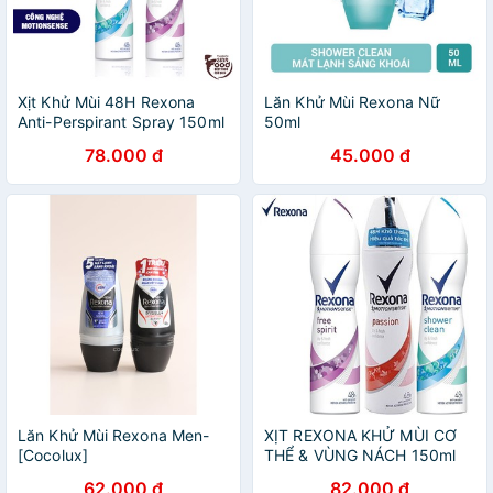
Xịt Khử Mùi 48H Rexona
Lăn Khử Mùi Rexona Nữ
Anti-Perspirant Spray 150ml
50ml
78.000 đ
45.000 đ
Lăn Khử Mùi Rexona Men-
XỊT REXONA KHỬ MÙI CƠ
[Cocolux]
THỂ & VÙNG NÁCH 150ml
62.000 đ
82.000 đ