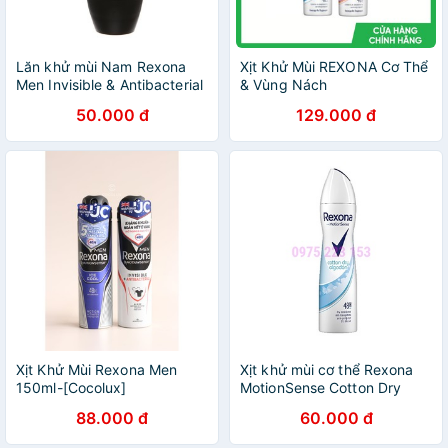
Lăn khử mùi Nam Rexona
Xịt Khử Mùi REXONA Cơ Thể
Men Invisible & Antibacterial
& Vùng Nách
50ml
50.000 đ
129.000 đ
Xịt Khử Mùi Rexona Men
Xịt khử mùi cơ thể Rexona
150ml-[Cocolux]
MotionSense Cotton Dry
Algodon 48h 150ml
88.000 đ
60.000 đ