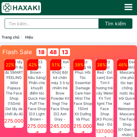
Tìm kiếm
Trang chủ
Hiệu
Flash Sale
18
48
12
22%
42%
51%
39%
38%
46%
Gel tẩy da
chết đu đủ
[03 Light
[02 Ash
Xịt Dưỡng
SMART
Brown -
Gray -
Và Phục
[#3 Picnic
275.000
PEELING
Nâu Sáng]
Khói] Bột
Hồi Tóc
Red - Đỏ
275.000
245.000
215.000
đ
Mild
Phấn che
kẻ chân
Essential
cam] Son
[01 Đen tự
137.000
đ
đ
đ
Papaya
khuyết
mày 3 ô tự
Damage
Tint lì
nhiên]