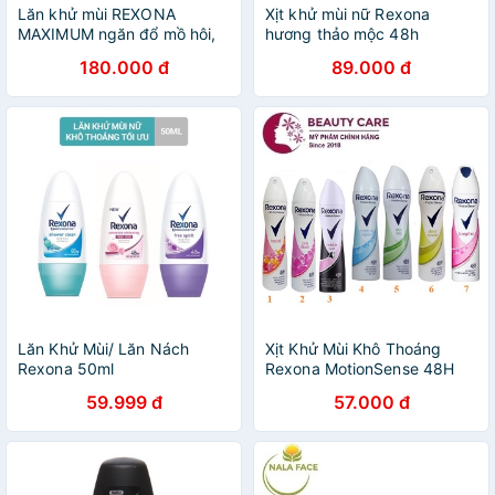
Lăn khử mùi REXONA
Xịt khử mùi nữ Rexona
MAXIMUM ngăn đổ mồ hôi,
hương thảo mộc 48h
lưu hương thơm lâu, dạng
180.000 đ
89.000 đ
sáp, nội địa Châu Âu, GGEU
Lăn Khử Mùi/ Lăn Nách
Xịt Khử Mùi Khô Thoáng
Rexona 50ml
Rexona MotionSense 48H
200ml
59.999 đ
57.000 đ