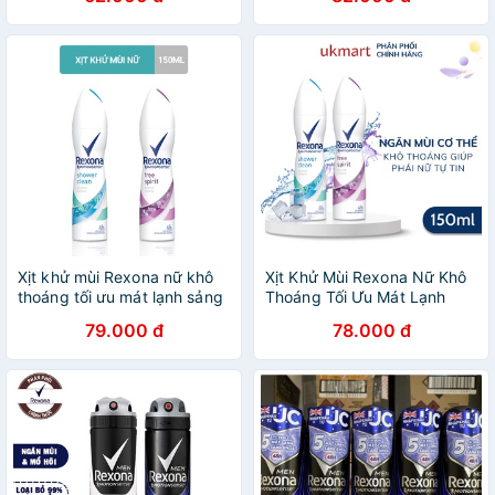
Xịt khử mùi Rexona nữ khô
Xịt Khử Mùi Rexona Nữ Khô
thoáng tối ưu mát lạnh sảng
Thoáng Tối Ưu Mát Lạnh
khoái dành cho nữ, 150ml
Sảng Khoái 150ml
79.000 đ
78.000 đ