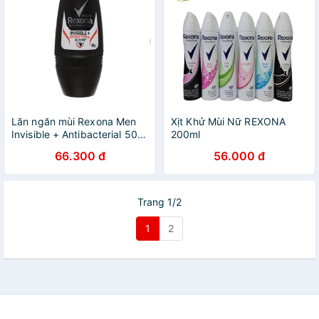
Lăn ngăn mùi Rexona Men
Xịt Khử Mùi Nữ REXONA
Invisible + Antibacterial 50ml
200ml
66.300 đ
56.000 đ
Trang 1/2
1
2