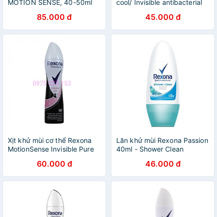
MOTION SENSE, 40-50ml
cool/ Invisible antibacterial
45ml
85.000 đ
45.000 đ
Xịt khử mùi cơ thể Rexona
Lăn khử mùi Rexona Passion
MotionSense Invisible Pure
40ml - Shower Clean
48h 150ml
60.000 đ
46.000 đ