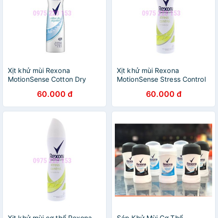
Xịt khử mùi Rexona
Xịt khử mùi Rexona
MotionSense Cotton Dry
MotionSense Stress Control
Algodon 48h 150ml
48h 150ml
60.000 đ
60.000 đ
Xịt khử mùi cơ thể Rexona
Sáp Khử Mùi Cơ Thể