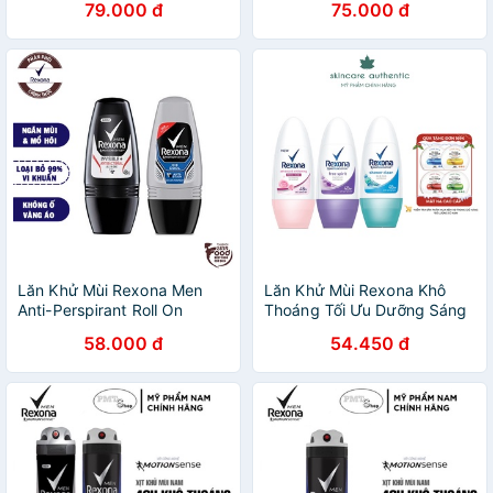
79.000 đ
75.000 đ
Lăn Khử Mùi Rexona Men
Lăn Khử Mùi Rexona Khô
Anti-Perspirant Roll On
Thoáng Tối Ưu Dưỡng Sáng
Tự Nhiên Mát Lạnh Sảng
58.000 đ
54.450 đ
Khoái Dành Cho Nữ 50ml