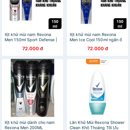
Xịt khử mùi nam Rexona
Xịt khử mùi nam Rexona
Men 150ml Sport Defense |
Men Ice Cool 150ml ngăn ố
Ice Cool 96g ngăn ố vàng
vàng áo
72.000 đ
72.000 đ
áo
Xịt khử mùi dành cho nam
Lăn Khử Mùi Rexona Shower
Rexona Men 200ML
Clean Khô Thoáng Tối Ưu