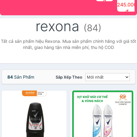
đ
The Face
điểm tóc
nhiên Ink
Care Hair
hương trái
Mascara
245.000
Shop
Quick Hair
Brow
Mist The
cây Water
che phủ
đ
(150ml)
Puff The
Powder Kit
Face Shop
Fit Tint
tóc bạc
Face Shop
fmgt The
150ml
fgmt The
chống
rexona
Face Shop
Face
nước lâu
(84)
Shop
trôi Quick
Hair
Waterproof
Tất cả sản phẩm hiệu Rexona. Mua sản phẩm chính hãng với giá tốt
Mascara
nhất, giao hàng tận nhà miễn phí, thu hộ COD
The Face
Shop
84
Sản Phẩm
Sắp Xếp Theo