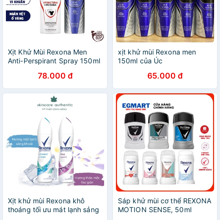
Xịt Khử Mùi Rexona Men
xịt khử mùi Rexona men
Anti-Perspirant Spray 150ml
150ml của Úc
78.000 đ
65.000 đ
Xịt khử mùi Rexona khô
Sáp khử mùi cơ thể REXONA
thoáng tối ưu mát lạnh sảng
MOTION SENSE, 50ml
khoái dành cho nữ, 150ml