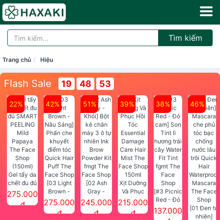
Tìm kiếm
Trang chủ
Hiệu
Flash Sale
19
48
52
22%
42%
51%
39%
38%
46%
Gel tẩy da
chết đu đủ
[03 Light
[02 Ash
Xịt Dưỡng
SMART
Brown -
Gray -
Và Phục
[#3 Picnic
275.000
PEELING
Nâu Sáng]
Khói] Bột
Hồi Tóc
Red - Đỏ
275.000
245.000
215.000
đ
Mild
Phấn che
kẻ chân
Essential
cam] Son
[01 Đen tự
137.000
đ
đ
đ
Papaya
khuyết
mày 3 ô tự
Damage
Tint lì
nhiên]