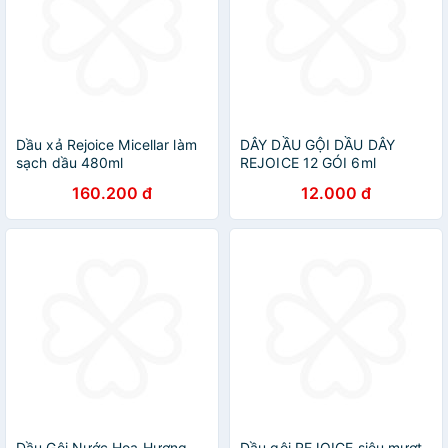
Dầu xả Rejoice Micellar làm
DÂY DẦU GỘI DẦU DÂY
sạch dầu 480ml
REJOICE 12 GÓI 6ml
160.200 đ
12.000 đ
Dầu Gội Nước Hoa Hương
Dầu gội REJOICE siêu mượt