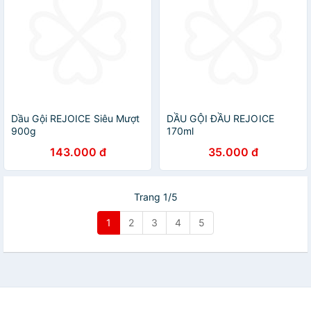
Dầu Gội REJOICE Siêu Mượt
DẦU GỘI ĐẦU REJOICE
900g
170ml
143.000 đ
35.000 đ
Trang 1/5
1
2
3
4
5