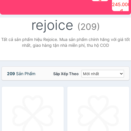
đ
The Face
điểm tóc
nhiên Ink
Care Hair
hương trái
Mascara
245.000
Shop
Quick Hair
Brow
Mist The
cây Water
che phủ
đ
(150ml)
Puff The
Powder Kit
Face Shop
Fit Tint
tóc bạc
Face Shop
fmgt The
150ml
fgmt The
chống
rejoice
Face Shop
Face
nước lâu
(209)
Shop
trôi Quick
Hair
Waterproof
Tất cả sản phẩm hiệu Rejoice. Mua sản phẩm chính hãng với giá tốt
Mascara
nhất, giao hàng tận nhà miễn phí, thu hộ COD
The Face
Shop
209
Sản Phẩm
Sắp Xếp Theo