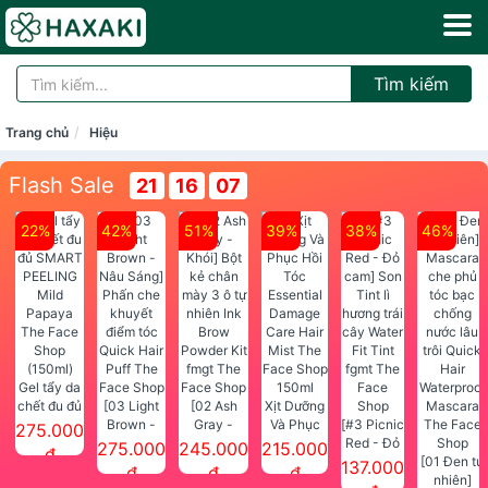
Tìm kiếm
Trang chủ
Hiệu
Flash Sale
21
16
07
22%
42%
51%
39%
38%
46%
Gel tẩy da
chết đu đủ
[03 Light
[02 Ash
Xịt Dưỡng
SMART
Brown -
Gray -
Và Phục
[#3 Picnic
275.000
PEELING
Nâu Sáng]
Khói] Bột
Hồi Tóc
Red - Đỏ
275.000
245.000
215.000
đ
Mild
Phấn che
kẻ chân
Essential
cam] Son
[01 Đen tự
137.000
đ
đ
đ
Papaya
khuyết
mày 3 ô tự
Damage
Tint lì
nhiên]