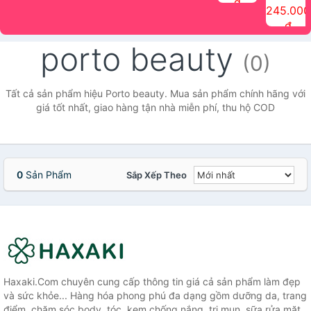
đ
The Face
điểm tóc
nhiên Ink
Care Hair
hương trái
Mascara
245.000
Shop
Quick Hair
Brow
Mist The
cây Water
che phủ
đ
(150ml)
Puff The
Powder Kit
Face Shop
Fit Tint
tóc bạc
Face Shop
fmgt The
150ml
fgmt The
chống
porto beauty
Face Shop
Face
nước lâu
(0)
Shop
trôi Quick
Hair
Waterproof
Tất cả sản phẩm hiệu Porto beauty. Mua sản phẩm chính hãng với
Mascara
giá tốt nhất, giao hàng tận nhà miễn phí, thu hộ COD
The Face
Shop
0
Sản Phẩm
Sắp Xếp Theo
Haxaki.Com chuyên cung cấp thông tin giá cả sản phẩm làm đẹp
và sức khỏe... Hàng hóa phong phú đa dạng gồm dưỡng da, trang
điểm, chăm sóc body, tóc, kem chống nắng, trị mụn, sữa rửa mặt,