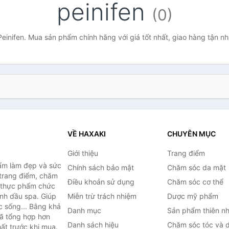
peinifen
(0)
einifen. Mua sản phẩm chính hãng với giá tốt nhất, giao hàng tận n
VỀ HAXAKI
CHUYÊN MỤC
Giới thiệu
Trang điểm
ẩm làm đẹp và sức
Chính sách bảo mật
Chăm sóc da mặt
trang điểm, chăm
Điều khoản sử dụng
Chăm sóc cơ thể
, thực phẩm chức
inh dầu spa. Giúp
Miễn trừ trách nhiệm
Dược mỹ phẩm
c sống... Bằng khả
Danh mục
Sản phẩm thiên nh
đã tổng hợp hơn
Danh sách hiệu
Chăm sóc tóc và 
ất trước khi mua.