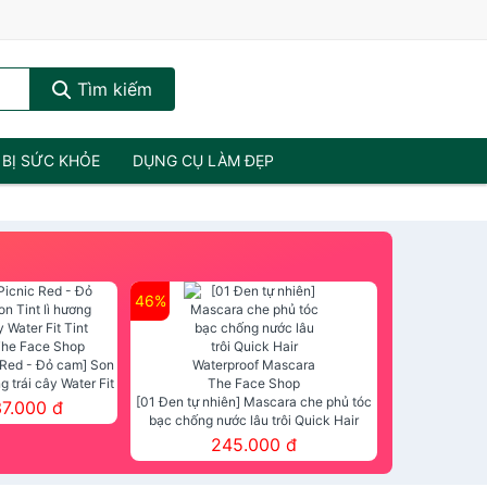
Tìm kiếm
 BỊ SỨC KHỎE
DỤNG CỤ LÀM ĐẸP
46%
 Red - Đỏ cam] Son
ng trái cây Water Fit
mt The Face Shop
[01 Đen tự nhiên] Mascara che phủ tóc
37.000 đ
bạc chống nước lâu trôi Quick Hair
Waterproof Mascara The Face Shop
245.000 đ