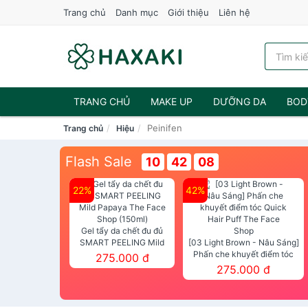
Trang chủ
Danh mục
Giới thiệu
Liên hệ
TRANG CHỦ
MAKE UP
DƯỠNG DA
BOD
Peinifen
Trang chủ
Hiệu
NƯỚC HOA
Flash Sale
10
42
07
22%
42%
Gel tẩy da chết đu đủ
SMART PEELING Mild
[03 Light Brown - Nâu Sáng]
Papaya The Face Shop
Phấn che khuyết điểm tóc
275.000 đ
(150ml)
Quick Hair Puff The Face Shop
275.000 đ