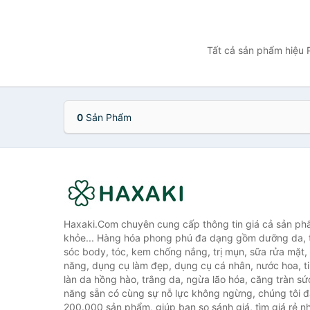
Tất cả sản phẩm hiệu P
0
Sản Phẩm
Haxaki.Com chuyên cung cấp thông tin giá cả sản ph
khỏe... Hàng hóa phong phú đa dạng gồm dưỡng da, 
sóc body, tóc, kem chống nắng, trị mụn, sữa rửa mặt
năng, dụng cụ làm đẹp, dụng cụ cá nhân, nước hoa, t
làn da hồng hào, trắng da, ngừa lão hóa, căng tràn sứ
năng sẵn có cùng sự nỗ lực không ngừng, chúng tôi 
200.000 sản phẩm, giúp bạn so sánh giá, tìm giá rẻ nh