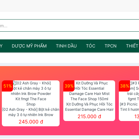
Y
DƯỢC MỸ PHẨM
TINH DẦU
TÓC
TPCN
THIẾT
51%
39%
38%
Xịt Dưỡng Và Phục Hồi Tóc
[#3 Picnic
[02 Ash Gray - Khói] Bột kẻ chân
Essential Damage Care Hair
Tint lì hươ
mày 3 ô tự nhiên Ink Brow
Mist The Face Shop 150ml
Tint fg
215.000 đ
1
Powder Kit fmgt The Face Shop
245.000 đ