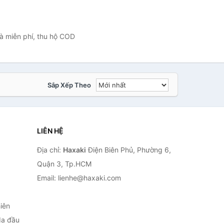
hà miễn phí, thu hộ COD
Sắp Xếp Theo
LIÊN HỆ
Địa chỉ:
Haxaki
Điện Biên Phủ, Phường 6,
Quận 3, Tp.HCM
Email: lienhe@haxaki.com
iên
da đầu