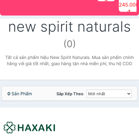
đ
The Face
điểm tóc
nhiên Ink
Care Hair
hương trái
Mascara
245.000
Shop
Quick Hair
Brow
Mist The
cây Water
che phủ
đ
(150ml)
Puff The
Powder Kit
Face Shop
Fit Tint
tóc bạc
Face Shop
fmgt The
150ml
fgmt The
chống
new spirit naturals
Face Shop
Face
nước lâu
Shop
trôi Quick
Hair
Waterproof
(0)
Mascara
The Face
Shop
Tất cả sản phẩm hiệu New Spirit Naturals. Mua sản phẩm chính
hãng với giá tốt nhất, giao hàng tận nhà miễn phí, thu hộ COD
0
Sản Phẩm
Sắp Xếp Theo