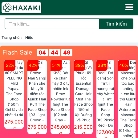
Tìm kiếm
Trang chủ
Hiệu
Flash Sale
04
44
49
22%
42%
51%
39%
38%
46%
Gel tẩy da
chết đu đủ
[03 Light
[02 Ash
Xịt Dưỡng
SMART
Brown -
Gray -
Và Phục
[#3 Picnic
275.000
PEELING
Nâu Sáng]
Khói] Bột
Hồi Tóc
Red - Đỏ
275.000
245.000
215.000
đ
Mild
Phấn che
kẻ chân
Essential
cam] Son
[01 Đen tự
137.000
đ
đ
đ
Papaya
khuyết
mày 3 ô tự
Damage
Tint lì
nhiên]