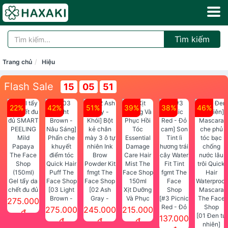
Tìm kiếm
Trang chủ
Hiệu
Flash Sale
15
05
51
22%
42%
51%
39%
38%
46%
Gel tẩy da
chết đu đủ
[03 Light
[02 Ash
Xịt Dưỡng
SMART
Brown -
Gray -
Và Phục
[#3 Picnic
275.000
PEELING
Nâu Sáng]
Khói] Bột
Hồi Tóc
Red - Đỏ
275.000
245.000
215.000
đ
Mild
Phấn che
kẻ chân
Essential
cam] Son
[01 Đen tự
137.000
đ
đ
đ
Papaya
khuyết
mày 3 ô tự
Damage
Tint lì
nhiên]