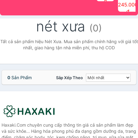
đ
The Face
điểm tóc
nhiên Ink
Care Hair
hương trái
Mascara
245.000
Shop
Quick Hair
Brow
Mist The
cây Water
che phủ
đ
(150ml)
Puff The
Powder Kit
Face Shop
Fit Tint
tóc bạc
Face Shop
fmgt The
150ml
fgmt The
chống
nét xưa
Face Shop
Face
nước lâu
(0)
Shop
trôi Quick
Hair
Waterproof
Tất cả sản phẩm hiệu Nét Xưa. Mua sản phẩm chính hãng với giá tốt
Mascara
nhất, giao hàng tận nhà miễn phí, thu hộ COD
The Face
Shop
0
Sản Phẩm
Sắp Xếp Theo
Haxaki.Com chuyên cung cấp thông tin giá cả sản phẩm làm đẹp
và sức khỏe... Hàng hóa phong phú đa dạng gồm dưỡng da, trang
điểm, chăm sóc body, tóc, kem chống nắng, trị mụn, sữa rửa mặt,