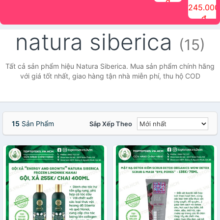
đ
The Face
điểm tóc
nhiên Ink
Care Hair
hương trái
Mascara
245.000
Shop
Quick Hair
Brow
Mist The
cây Water
che phủ
đ
(150ml)
Puff The
Powder Kit
Face Shop
Fit Tint
tóc bạc
Face Shop
fmgt The
150ml
fgmt The
chống
natura siberica
Face Shop
Face
nước lâu
(15)
Shop
trôi Quick
Hair
Waterproof
Tất cả sản phẩm hiệu Natura Siberica. Mua sản phẩm chính hãng
Mascara
với giá tốt nhất, giao hàng tận nhà miễn phí, thu hộ COD
The Face
Shop
15
Sản Phẩm
Sắp Xếp Theo