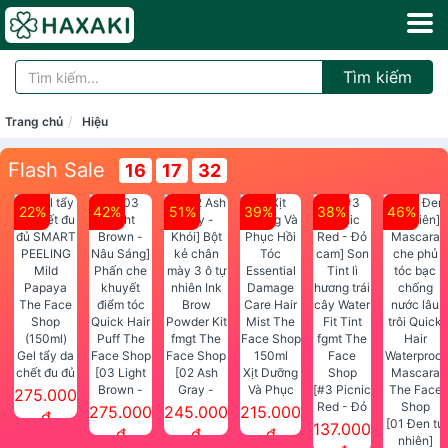
Tìm kiếm
Trang chủ
Hiệu
Flash Sale
16
17
32
22%
42%
51%
39%
38%
46%
Gel tẩy da
chết đu đủ
[03 Light
[02 Ash
Xịt Dưỡng
SMART
Brown -
Gray -
Và Phục
[#3 Picnic
275.000
PEELING
Nâu Sáng]
Khói] Bột
Hồi Tóc
Red - Đỏ
275.000
245.000
215.000
đ
Mild
Phấn che
kẻ chân
Essential
cam] Son
[01 Đen tự
137.000
đ
đ
đ
Papaya
khuyết
mày 3 ô tự
Damage
Tint lì
nhiên]