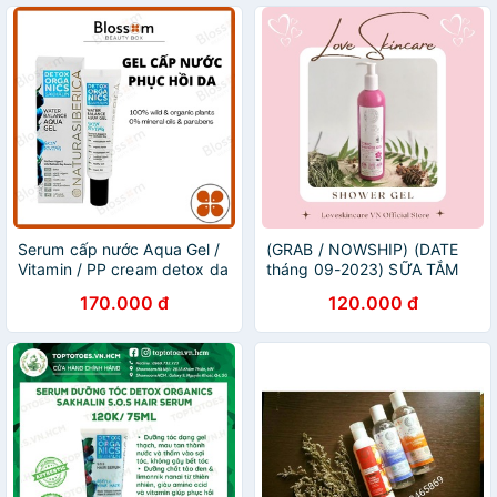
Serum cấp nước Aqua Gel /
(GRAB / NOWSHIP) (DATE
Vitamin / PP cream detox da
tháng 09-2023) SỮA TẮM
NATURA SIBERICA dòng
SẢNG KHOÁI TONIC
170.000 đ
120.000 đ
Detox ORGANICS
SHOWER (400ML) Natura
Siberica