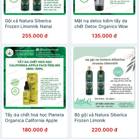
Gội xả Natura Siberica
Mặt nạ detox kiêm tẩy da
Frozen Limonnik Nanai
chết Detox Organics Wow
"Energy And Growth" phục
Detox Scrub & Mask “Bye,
255.000 đ
135.000 đ
hồi, nuôi tóc bóng khoẻ,
Pores” làm sạch sâu, thanh
mềm mượt, bồng bềnh
lọc & sáng da
Tẩy da chết hoá học Planeta
Bộ gội xả Natura Siberica
Organica California Apple
Frozen Limonik
Peeling nhẹ nhàng loại bỏ da
180.000 đ
220.000 đ
chết, làm da láng mướt