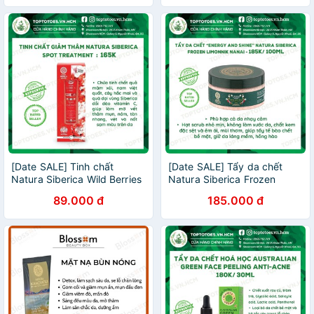
[Date SALE] Tinh chất
[Date SALE] Tẩy da chết
Natura Siberica Wild Berries
Natura Siberica Frozen
Spot Treatment mờ thâm
Limonnik Nanai "Energy and
89.000 đ
185.000 đ
mụn, nám, tàn nhang
Shine" cho da láng mịn,
căng bóng, hồng hào