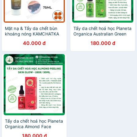
Mặt nạ & Tẩy da chết bùn
Tẩy da chết hoá học Planeta
khoáng nóng KAMCHATKA
Organica Australian Green
Natura Siberica
Peeling Anti-acne giảm mụn
40.000 đ
180.000 đ
ẩn, mụn cám, mụn đầu đen
Tẩy da chết hoá học Planeta
Organica Almond Face
Peeling Skin Glow cho da
180.000 đ