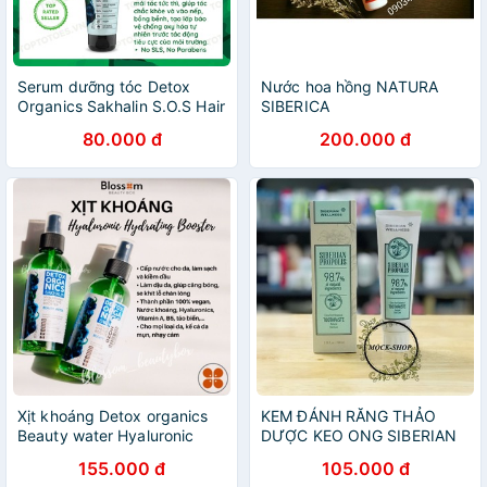
Serum dưỡng tóc Detox
Nước hoa hồng NATURA
Organics Sakhalin S.O.S Hair
SIBERICA
Serum giúp tóc bóng mềm,
80.000 đ
200.000 đ
không bết, phục hồi hư tổn
Xịt khoáng Detox organics
KEM ĐÁNH RĂNG THẢO
Beauty water Hyaluronic
DƯỢC KEO ONG SIBERIAN
Hydrating booster Natura
155.000 đ
105.000 đ
Siberica