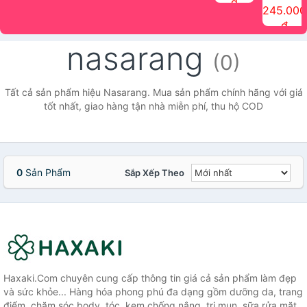
đ
The Face
điểm tóc
nhiên Ink
Care Hair
hương trái
Mascara
245.000
Shop
Quick Hair
Brow
Mist The
cây Water
che phủ
đ
(150ml)
Puff The
Powder Kit
Face Shop
Fit Tint
tóc bạc
Face Shop
fmgt The
150ml
fgmt The
chống
nasarang
Face Shop
Face
nước lâu
(0)
Shop
trôi Quick
Hair
Waterproof
Tất cả sản phẩm hiệu Nasarang. Mua sản phẩm chính hãng với giá
Mascara
tốt nhất, giao hàng tận nhà miễn phí, thu hộ COD
The Face
Shop
0
Sản Phẩm
Sắp Xếp Theo
Haxaki.Com chuyên cung cấp thông tin giá cả sản phẩm làm đẹp
và sức khỏe... Hàng hóa phong phú đa dạng gồm dưỡng da, trang
điểm, chăm sóc body, tóc, kem chống nắng, trị mụn, sữa rửa mặt,