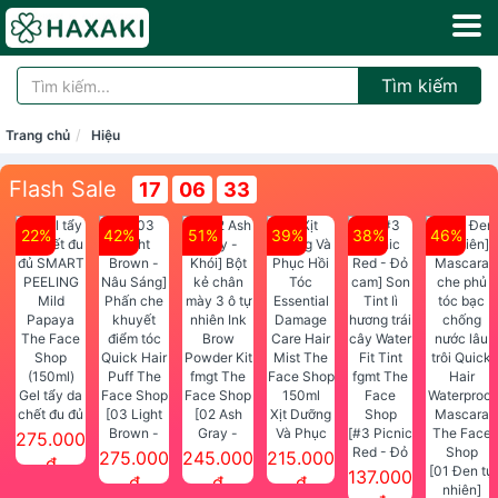
Tìm kiếm
Trang chủ
Hiệu
Flash Sale
17
06
33
22%
42%
51%
39%
38%
46%
Gel tẩy da
chết đu đủ
[03 Light
[02 Ash
Xịt Dưỡng
SMART
Brown -
Gray -
Và Phục
[#3 Picnic
275.000
PEELING
Nâu Sáng]
Khói] Bột
Hồi Tóc
Red - Đỏ
275.000
245.000
215.000
đ
Mild
Phấn che
kẻ chân
Essential
cam] Son
[01 Đen tự
137.000
đ
đ
đ
Papaya
khuyết
mày 3 ô tự
Damage
Tint lì
nhiên]