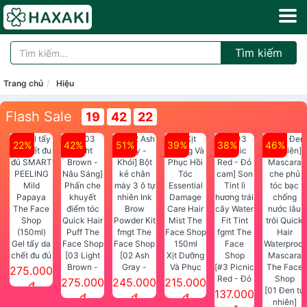
Tìm kiếm
Trang chủ
Hiệu
Flash Sale
19
42
22
22%
42%
51%
39%
38%
46%
Gel tẩy da
chết đu đủ
[03 Light
[02 Ash
Xịt Dưỡng
SMART
Brown -
Gray -
Và Phục
[#3 Picnic
275.000
PEELING
Nâu Sáng]
Khói] Bột
Hồi Tóc
Red - Đỏ
275.000
245.000
215.000
đ
Mild
Phấn che
kẻ chân
Essential
cam] Son
[01 Đen tự
137.000
đ
đ
đ
Papaya
khuyết
mày 3 ô tự
Damage
Tint lì
nhiên]