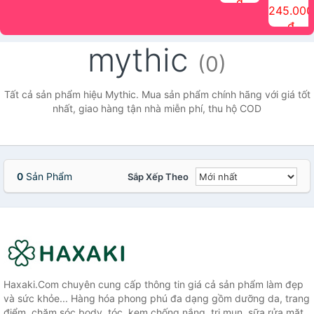
đ
The Face
điểm tóc
nhiên Ink
Care Hair
hương trái
Mascara
245.000
Shop
Quick Hair
Brow
Mist The
cây Water
che phủ
đ
(150ml)
Puff The
Powder Kit
Face Shop
Fit Tint
tóc bạc
Face Shop
fmgt The
150ml
fgmt The
chống
mythic
Face Shop
Face
nước lâu
(0)
Shop
trôi Quick
Hair
Waterproof
Tất cả sản phẩm hiệu Mythic. Mua sản phẩm chính hãng với giá tốt
Mascara
nhất, giao hàng tận nhà miễn phí, thu hộ COD
The Face
Shop
0
Sản Phẩm
Sắp Xếp Theo
Haxaki.Com chuyên cung cấp thông tin giá cả sản phẩm làm đẹp
và sức khỏe... Hàng hóa phong phú đa dạng gồm dưỡng da, trang
điểm, chăm sóc body, tóc, kem chống nắng, trị mụn, sữa rửa mặt,