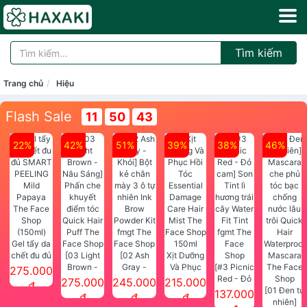
Tìm kiếm
Trang chủ
Hiệu
Flash Sale
11
50
43
22%
42%
51%
39%
38%
46%
Gel tẩy da
chết đu đủ
[03 Light
[02 Ash
Xịt Dưỡng
SMART
Brown -
Gray -
Và Phục
[#3 Picnic
275.000
PEELING
Nâu Sáng]
Khói] Bột
Hồi Tóc
Red - Đỏ
275.000
245.000
215.000
đ
Mild
Phấn che
kẻ chân
Essential
cam] Son
[01 Đen tự
137.000
đ
đ
đ
Papaya
khuyết
mày 3 ô tự
Damage
Tint lì
nhiên]