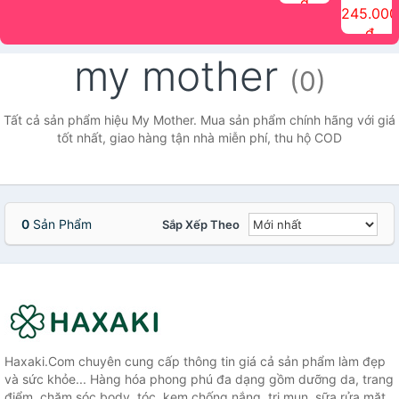
đ
The Face
điểm tóc
nhiên Ink
Care Hair
hương trái
Mascara
245.000
Shop
Quick Hair
Brow
Mist The
cây Water
che phủ
đ
(150ml)
Puff The
Powder Kit
Face Shop
Fit Tint
tóc bạc
Face Shop
fmgt The
150ml
fgmt The
chống
my mother
Face Shop
Face
nước lâu
(0)
Shop
trôi Quick
Hair
Waterproof
Tất cả sản phẩm hiệu My Mother. Mua sản phẩm chính hãng với giá
Mascara
tốt nhất, giao hàng tận nhà miễn phí, thu hộ COD
The Face
Shop
0
Sản Phẩm
Sắp Xếp Theo
Haxaki.Com chuyên cung cấp thông tin giá cả sản phẩm làm đẹp
và sức khỏe... Hàng hóa phong phú đa dạng gồm dưỡng da, trang
điểm, chăm sóc body, tóc, kem chống nắng, trị mụn, sữa rửa mặt,