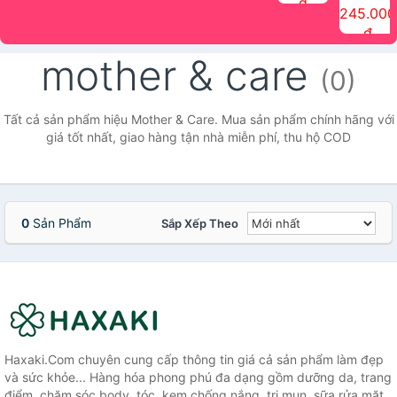
đ
The Face
điểm tóc
nhiên Ink
Care Hair
hương trái
Mascara
245.000
Shop
Quick Hair
Brow
Mist The
cây Water
che phủ
đ
(150ml)
Puff The
Powder Kit
Face Shop
Fit Tint
tóc bạc
Face Shop
fmgt The
150ml
fgmt The
chống
mother & care
Face Shop
Face
nước lâu
(0)
Shop
trôi Quick
Hair
Waterproof
Tất cả sản phẩm hiệu Mother & Care. Mua sản phẩm chính hãng với
Mascara
giá tốt nhất, giao hàng tận nhà miễn phí, thu hộ COD
The Face
Shop
0
Sản Phẩm
Sắp Xếp Theo
Haxaki.Com chuyên cung cấp thông tin giá cả sản phẩm làm đẹp
và sức khỏe... Hàng hóa phong phú đa dạng gồm dưỡng da, trang
điểm, chăm sóc body, tóc, kem chống nắng, trị mụn, sữa rửa mặt,