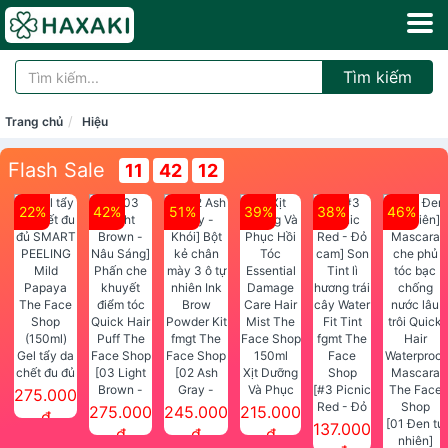
Tìm kiếm
Trang chủ
Hiệu
Flash Sale
11
42
12
22%
42%
51%
39%
38%
46%
Gel tẩy da
chết đu đủ
[03 Light
[02 Ash
Xịt Dưỡng
SMART
Brown -
Gray -
Và Phục
[#3 Picnic
275.000
PEELING
Nâu Sáng]
Khói] Bột
Hồi Tóc
Red - Đỏ
275.000
245.000
215.000
đ
Mild
Phấn che
kẻ chân
Essential
cam] Son
[01 Đen tự
137.000
đ
đ
đ
Papaya
khuyết
mày 3 ô tự
Damage
Tint lì
nhiên]