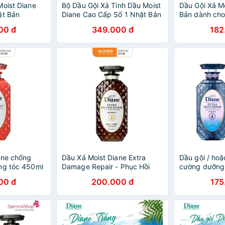
Moist Diane
Bộ Dầu Gội Xả Tinh Dầu Moist
Dầu Gội Xả M
ật Bản
Diane Cao Cấp Số 1 Nhật Bản
Bản dành cho
450ml / chai
khô , xơ , ch
00 đ
349.000 đ
182
nhuộm 450ml 
ane chống
Dầu Xả Moist Diane Extra
Dầu gội / hoặ
ng tóc 450ml
Damage Repair - Phục Hồi
cường dưỡng
Tóc Hư Tổn Nặng
Diane extra n
00 đ
200.000 đ
175