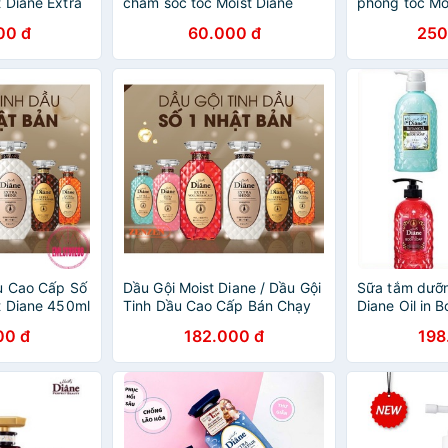
 Diane Extra
chăm sóc tóc Moist Diane
phồng tóc Moi
O MÁI TÓC
Volume & Sca
00 đ
60.000 đ
250
 KHÔNG
u Cao Cấp Số
Dầu Gội Moist Diane / Dầu Gội
Sữa tắm dưỡ
t Diane 450ml
Tinh Dầu Cao Cấp Bán Chạy
Diane Oil in 
Số 1 Nhật Bản 450ml / chai
Bản 500ml hà
00 đ
182.000 đ
198