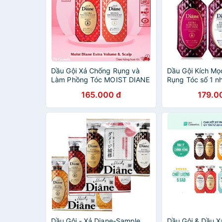
Dầu Gội Xả Chống Rụng và
Dầu Gội Kích Mọ
Làm Phồng Tóc MOIST DIANE
Rụng Tóc số 1 n
450ML, Dầu Gội Xả Tinh Dầu
Diane Extra Hair 
165.000 đ
179.0
Cao Cấp Nhật Bản
450ml [Hàng Ch
Dầu Gội - Xả Diane-Sample
Dầu Gội & Dầu X