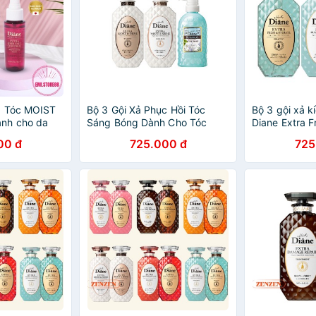
g Tóc MOIST
Bộ 3 Gội Xả Phục Hồi Tóc
Bộ 3 gội xả k
nh cho da
Sáng Bóng Dành Cho Tóc
Diane Extra F
chân tóc yếu,
Nhuộm -Moist Diane Extra
450mlx2 + Sữ
00 đ
725.000 đ
725
- 50ml
Shine 450mlx2+ Sữa tắm
Diane 500ml
Moist Diane