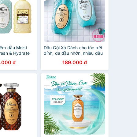
iềm dầu Moist
Dầu Gội Xả Dành cho tóc bết
resh & Hydrate
dính, da đầu nhờn, nhiều dầu
a tắm Moist
Moist Diane Extra Fresh &
.000 đ
189.000 đ
Hydrate Nhật Bản hàng chính
hãng