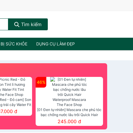
Tìm kiếm
 BỊ SỨC KHỎE
DỤNG CỤ LÀM ĐẸP
46%
 Red - Đỏ cam] Son
ng trái cây Water Fit
mt The Face Shop
[01 Đen tự nhiên] Mascara che phủ tóc
37.000 đ
bạc chống nước lâu trôi Quick Hair
Waterproof Mascara The Face Shop
245.000 đ