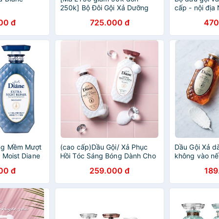
250k] Bộ Đôi Gội Xả Dưỡng
cấp - nội địa
Tóc Thẳng Mềm Mại, Vào nếp
00 đ
725.000 đ
470
450ML + Sữa tắm giàu độ ẩm
Moist Diane 500ML
ng Mềm Mượt
(cao cấp)Dầu Gội/ Xả Phục
Dầu Gội Xả d
 Moist Diane
Hồi Tóc Sáng Bóng Dành Cho
không vào nế
air 450ml
Tóc Nhuộm -Moist Diane Extra
Extra Straight
00 đ
259.000 đ
189
Shine 450mlx2
dầu số 1 nhật