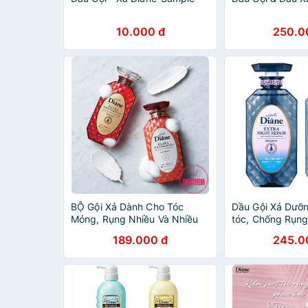
10.000 đ
250.0
BỘ Gội Xả Dành Cho Tóc
Dầu Gội Xả Dưỡ
Mỏng, Rụng Nhiều Và Nhiều
tóc, Chống Rụng
Gàu Moist Diane Extra Volume
Extra Night Rep
189.000 đ
245.0
& Scalp Bán Chạy Số 1 Nhật
Bản