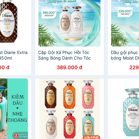
st Diane Extra
Cặp Gội Xả Phục Hồi Tóc
Dầu gội phục 
450ml
Sáng Bóng Dành Cho Tóc
bóng Moist Di
Nhuộm -Moist Diane Extra
-450ml
00 đ
389.000 đ
229
Shine 450mlx2