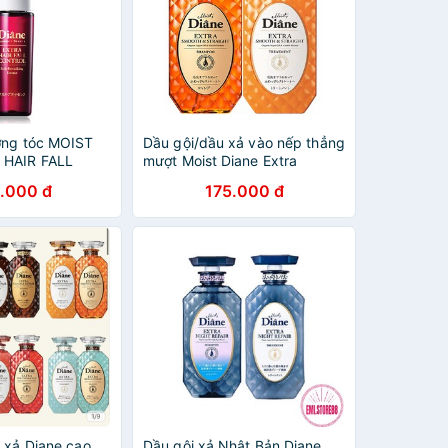
ỡng tóc MOIST
Dầu gội/dầu xả vào nếp thẳng
 HAIR FALL
mượt Moist Diane Extra
CALP
Smooth & Straight 450ml (
.000 đ
175.000 đ
G ESSENCE -
250k là giá 1 sản phẩm gội
hoặc xả)
 xả Diane cao
Dầu gội xả Nhật Bản Diane