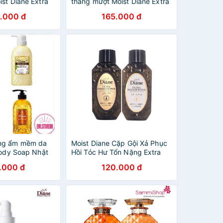
st Diane Extra
thẳng mượt Moist Diane Extra
lp (450ml)
Smooth & Straight 450ml Dầu
.000 đ
165.000 đ
gội xả cao cấp
ng ẩm mềm da
Moist Diane Cặp Gội Xả Phục
Body Soap Nhật
Hồi Tóc Hư Tổn Nặng Extra
ng chính hãng
Damage Repair dánh cho mái
.000 đ
120.000 đ
tóc khô,xơ,chẻ ngọn,do uốn
nhuộm 50MLx2