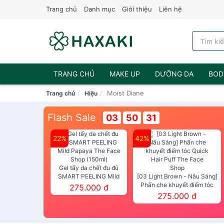
Trang chủ
Danh mục
Giới thiệu
Liên hệ
TRANG CHỦ
MAKE UP
DƯỠNG DA
BOD
Moist Diane
Trang chủ
Hiệu
NƯỚC HOA
Flash Sale
03
50
30
22%
42%
Gel tẩy da chết đu đủ
SMART PEELING Mild
[03 Light Brown - Nâu Sáng]
Papaya The Face Shop
Phấn che khuyết điểm tóc
275.000 đ
(150ml)
Quick Hair Puff The Face Shop
275.000 đ