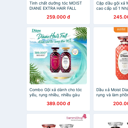
Tinh chất dưỡng tóc MOIST
Cặp dầu gội xả 
DIANE EXTRA HAIR FALL
cao cấp số 1 Nh
CONTROL SCALP
259.000 đ
245.0
REVITALIZING ESSENCE -
50ml
Combo Gội xả dành cho tóc
Dầu xả Moist Di
yếu, rụng nhiều, nhiều gàu
rụng và làm phồ
Moist Diane Extra Hair Fall
389.000 đ
200.0
Control 450mlx2