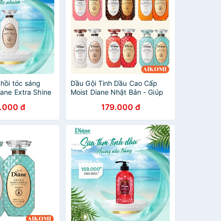
hồi tóc sáng
Dầu Gội Tinh Dầu Cao Cấp
ane Extra Shine
Moist Diane Nhật Bản - Giúp
tóc bạn trở nên suôn mượt,
.000 đ
179.000 đ
bồng bềnh, quyến rũ 450ml (
chính hãng )