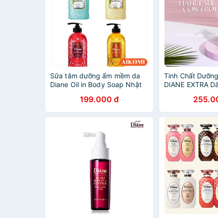
Sữa tắm dưỡng ẩm mềm da
Tinh Chất Dưỡn
Diane Oil in Body Soap Nhật
DIANE EXTRA Dà
Bản 500ml
đầu khô, ngứa, 
199.000 đ
255.0
gãy rụng nhiều 