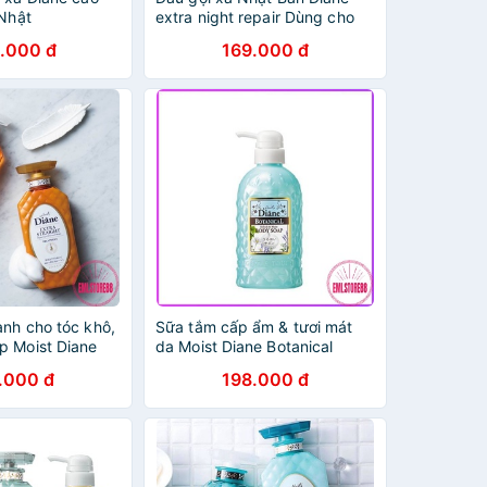
 Nhật
extra night repair Dùng cho
tóc hư tổn, giảm gãy rụng,
.000 đ
169.000 đ
ngừa tóc lão hóa sớm
ành cho tóc khô,
Sữa tắm cấp ẩm & tươi mát
p Moist Diane
da Moist Diane Botanical
 / dầu gội tinh
Refresh & Moist Body Soap
.000 đ
198.000 đ
 bản
(Dành cho da khô & nhạy
cảm)_Hương bạc hà