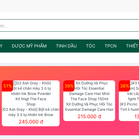
Y
DƯỢC MỸ PHẨM
TINH DẦU
TÓC
TPCN
THIẾT
51%
39%
38%
Xịt Dưỡng Và Phục Hồi Tóc
[#3 Picnic
[02 Ash Gray - Khói] Bột kẻ chân
Essential Damage Care Hair
Tint lì hươ
mày 3 ô tự nhiên Ink Brow
Mist The Face Shop 150ml
Tint fg
215.000 đ
1
Powder Kit fmgt The Face Shop
245.000 đ