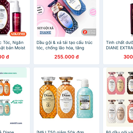
c Tóc, Ngăn
Dầu gội & xả tái tạo cấu trúc
Tinh chất dư
hật bản Moist
tóc, chống lão hóa, tăng
DIANE EXTRA
Fall Control
cường dưỡng chất đêm -
CONTROL S
00 đ
255.000 đ
300
ính Hãng]
Moist Diane Extra Night
REVITALIZIN
Repair (450ml)
50ml
ả Diane
[Mã LT50 giảm 50k đơn
Bộ dầu gội và