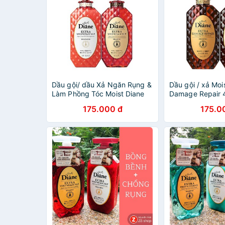
Dầu gội/ dầu Xả Ngăn Rụng &
Dầu gội / xả Moi
Làm Phồng Tóc Moist Diane
Damage Repair 
Extra Volume & Scalp Nhật
175.000 đ
175.0
Bản 450ml ( 250k là giá 1
chai)