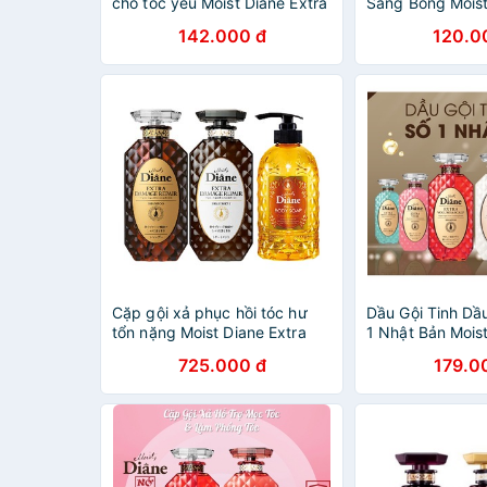
cho tóc yếu Moist Diane Extra
Sáng Bóng Moist
Vital 450ml
Shine DÀNH CH
142.000 đ
120.0
KHÔ, XỈN MÀU,
MƯỢT
Cặp gội xả phục hồi tóc hư
Dầu Gội Tinh Dầ
tổn nặng Moist Diane Extra
1 Nhật Bản Mois
Damage Repair 450mlx2 +
725.000 đ
179.0
Sữa tắm Moist Diane