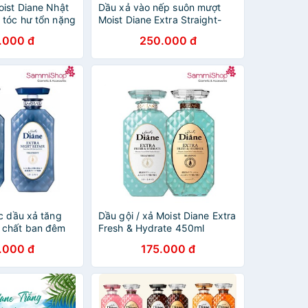
oist Diane Nhật
Dầu xả vào nếp suôn mượt
 tóc hư tổn nặng
Moist Diane Extra Straight-
ẻ ngọn do uốn
450ml
.000 đ
250.000 đ
/ chai
c dầu xả tăng
Dầu gội / xả Moist Diane Extra
 chất ban đêm
Fresh & Hydrate 450ml
ight repair
.000 đ
175.000 đ