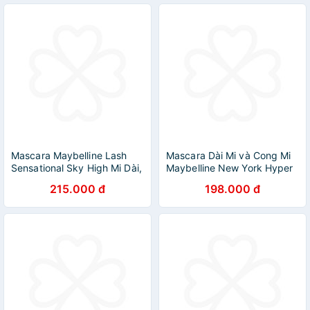
Mascara Maybelline Lash
Mascara Dài Mi và Cong Mi
Sensational Sky High Mi Dài,
Maybelline New York Hyper
Cong, Dày Hoàn Hảo 6ml
Curl Waterproof Chuốt Mi
215.000 đ
198.000 đ
Đen Không Lem Không Trôi
9.2ml