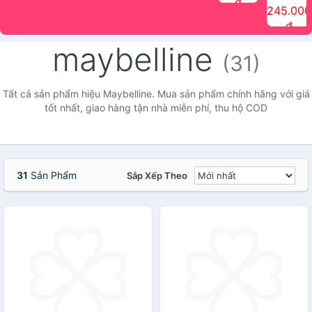
đ
The Face
điểm tóc
nhiên Ink
Care Hair
hương trái
Mascara
245.000
Shop
Quick Hair
Brow
Mist The
cây Water
che phủ
đ
(150ml)
Puff The
Powder Kit
Face Shop
Fit Tint
tóc bạc
Face Shop
fmgt The
150ml
fgmt The
chống
maybelline
Face Shop
Face
nước lâu
(31)
Shop
trôi Quick
Hair
Waterproof
Tất cả sản phẩm hiệu Maybelline. Mua sản phẩm chính hãng với giá
Mascara
tốt nhất, giao hàng tận nhà miễn phí, thu hộ COD
The Face
Shop
31
Sản Phẩm
Sắp Xếp Theo