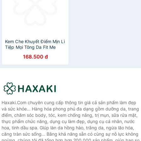
Kem Che Khuyết Điểm Mịn Lì
Tiệp Mọi Tông Da Fit Me
Concealer Maybelline New
168.500 đ
York 6.8ml
Haxaki.Com chuyên cung cấp thông tin giá cả sản phẩm làm đẹp
và sức khỏe... Hàng hóa phong phú đa dạng gồm dưỡng da, trang
điểm, chăm sóc body, tóc, kem chống nắng, trị mụn, sữa rửa mặt,
thực phẩm chức năng, dụng cụ làm đẹp, dụng cụ cá nhân, nước
hoa, tinh dầu spa. Giúp làn da hồng hào, trắng da, ngừa lão hóa,
căng tràn sức sống... Bằng khả năng sẵn có cùng sự nỗ lực không
ngừng, chúng tôi đã tổng hợp hơn 200.000 sản phẩm, giúp bạn so