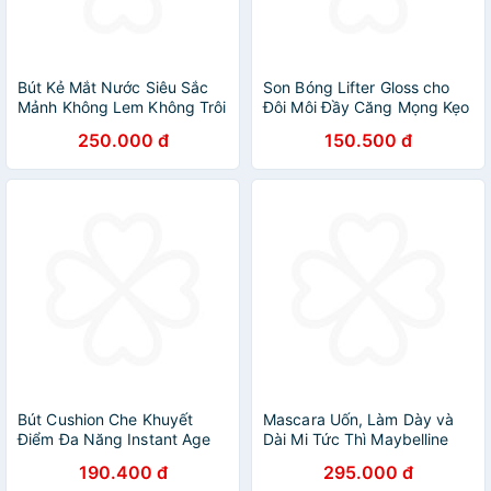
Bút Kẻ Mắt Nước Siêu Sắc
Son Bóng Lifter Gloss cho
Mảnh Không Lem Không Trôi
Đôi Môi Đầy Căng Mọng Kẹo
Maybelline New York
cùng Hyaluronic Acid
250.000 đ
150.500 đ
HyperSharp Liner Đen 0.5g
Maybelline New York 5.4ML
Bút Cushion Che Khuyết
Mascara Uốn, Làm Dày và
Điểm Đa Năng Instant Age
Dài Mi Tức Thì Maybelline
Rewind Eraser Multi-use
Falsies Lash Lift không lem
190.400 đ
295.000 đ
Concealer Maybelline New
không trôi Waterproof 8.6ml