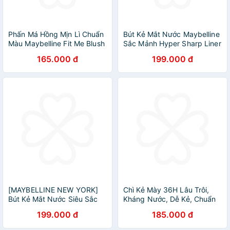
Phấn Má Hồng Mịn Lì Chuẩn
Bút Kẻ Mắt Nước Maybelline
Màu Maybelline Fit Me Blush
Sắc Mảnh Hyper Sharp Liner
- Màu 30 Rose 4,5g
Extreme 0.4g
165.000 đ
199.000 đ
[MAYBELLINE NEW YORK]
Chì Kẻ Mày 36H Lâu Trôi,
Bút Kẻ Mắt Nước Siêu Sắc
Kháng Nước, Dễ Kẻ, Chuẩn
Mảnh, Không Lem Trôi
Màu Tattoo Brow Maybelline
199.000 đ
185.000 đ
Hyper Sharp Liner Extreme
New York Pigmented Pencil
0.4g
0.25g