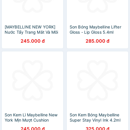
[MAYBELLINE NEW YORK]
Son Bóng Maybelline Lifter
Nước Tẩy Trang Mắt Và Môi
Gloss - Lip Gloss 5.4ml
Chuyên Dụng 2 Lớp Eye &
245.000 đ
285.000 đ
Lip Makeup Remover
150/40ML
Son Kem Lì Maybelline New
Son Kem Bóng Maybelline
York Mịn Mượt Cushion
Super Stay Vinyl Ink 4.2ml
Mattes 6.4ml
245.000 đ
325.000 đ