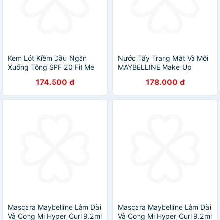
Kem Lót Kiềm Dầu Ngăn
Nước Tẩy Trang Mắt Và Môi
Xuống Tông SPF 20 Fit Me
MAYBELLINE Make Up
Primer Matte+Poreless
Remover
174.500 đ
178.000 đ
Maybelline New York 30ml
Mascara Maybelline Làm Dài
Mascara Maybelline Làm Dài
Và Cong Mi Hyper Curl 9.2ml
Và Cong Mi Hyper Curl 9.2ml