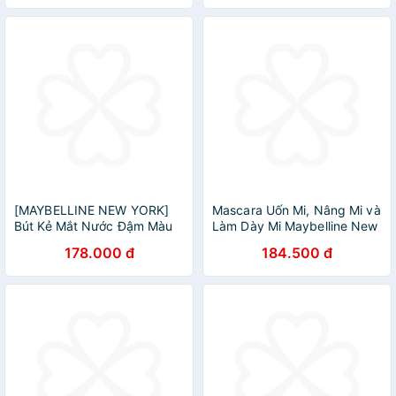
York 6ml
[MAYBELLINE NEW YORK]
Mascara Uốn Mi, Nâng Mi và
Bút Kẻ Mắt Nước Đậm Màu
Làm Dày Mi Maybelline New
48h Không Lem Trôi Hoàn
York Falsies Lash Lift 8.6ml
178.000 đ
184.500 đ
Hảo Tattoo Liner 48h Liquid
Pen 1g