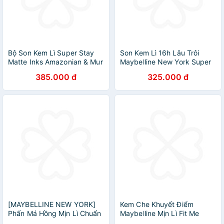
Bộ Son Kem Lì Super Stay
Son Kem Lì 16h Lâu Trôi
Matte Inks Amazonian & Mur
Maybelline New York Super
Lip Eye Maybelline Newyork
Stay Matte Ink Lipstick 5ml
385.000 đ
325.000 đ
[MAYBELLINE NEW YORK]
Kem Che Khuyết Điểm
Phấn Má Hồng Mịn Lì Chuẩn
Maybelline Mịn Lì Fit Me
Màu Tự Nhiên Fit Me Mono
Concealer 6.8ml