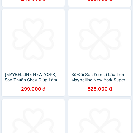
[MAYBELLINE NEW YORK]
Bộ Đôi Son Kem Lì Lâu Trôi
Son Thuần Chay Giúp Làm
Maybelline New York Super
Bóng Môi Và Mềm Mịn
Stay Matte Ink x Hiền Hồ
299.000 đ
525.000 đ
Superstay Vinyl Ink 4.2ml