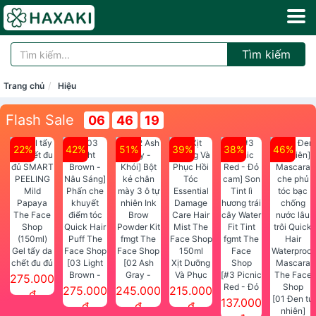
Tìm kiếm
Trang chủ
Hiệu
Flash Sale
06
46
18
22%
42%
51%
39%
38%
46%
Gel tẩy da
chết đu đủ
[03 Light
[02 Ash
Xịt Dưỡng
SMART
Brown -
Gray -
Và Phục
[#3 Picnic
275.000
PEELING
Nâu Sáng]
Khói] Bột
Hồi Tóc
Red - Đỏ
275.000
245.000
215.000
đ
Mild
Phấn che
kẻ chân
Essential
cam] Son
[01 Đen tự
137.000
đ
đ
đ
Papaya
khuyết
mày 3 ô tự
Damage
Tint lì
nhiên]