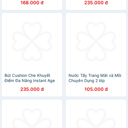
168.000 đ
235.000 đ
Blush 4.5g
Bút Cushion Che Khuyết
Nước Tẩy Trang Mắt và Môi
Điểm Đa Năng Instant Age
Chuyên Dụng 2 lớp
Rewind Eraser Multi-use
Maybelline New York Eye &
235.000 đ
105.000 đ
Concealer Maybelline New
Lip 40ml
York 6ml