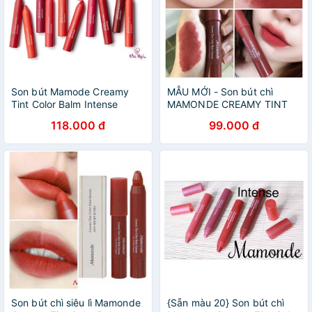
Son bút Mamode Creamy
MẪU MỚI - Son bút chì
Tint Color Balm Intense
MAMONDE CREAMY TINT
COLOR BALM INTENSE
118.000 đ
99.000 đ
Son bút chì siêu lì Mamonde
{Sẵn màu 20} Son bút chì