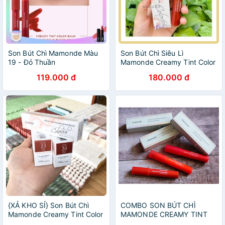
Son Bút Chì Mamonde Màu
Son Bút Chì Siêu Lì
19 - Đỏ Thuần
Mamonde Creamy Tint Color
Balm Intense #20 - Red
119.000 đ
180.000 đ
Pepper
{XẢ KHO SỈ} Son Bút Chì
COMBO SON BÚT CHÌ
Mamonde Creamy Tint Color
MAMONDE CREAMY TINT
Balm Intense 2.5g
COLOR BALM INTENSE