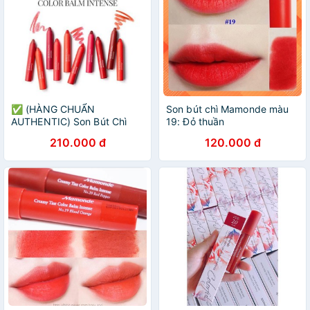
✅ (HÀNG CHUẨN
Son bút chì Mamonde màu
AUTHENTIC) Son Bút Chì
19: Đỏ thuần
Mamonde Creamy Tint Color
210.000 đ
120.000 đ
Balm Intense #20 Red Apple