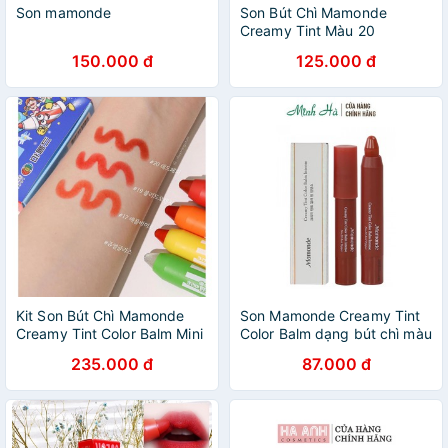
Son mamonde
Son Bút Chì Mamonde
Creamy Tint Màu 20
150.000 đ
125.000 đ
Kit Son Bút Chì Mamonde
Son Mamonde Creamy Tint
Creamy Tint Color Balm Mini
Color Balm dạng bút chì màu
Earth Edition
son đậm lên môi mượt mà
235.000 đ
87.000 đ
phong cách Hàn Quốc