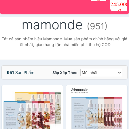
đ
The Face
điểm tóc
nhiên Ink
Care Hair
hương trái
Mascara
245.000
Shop
Quick Hair
Brow
Mist The
cây Water
che phủ
đ
(150ml)
Puff The
Powder Kit
Face Shop
Fit Tint
tóc bạc
Face Shop
fmgt The
150ml
fgmt The
chống
mamonde
Face Shop
Face
nước lâu
(951)
Shop
trôi Quick
Hair
Waterproof
Tất cả sản phẩm hiệu Mamonde. Mua sản phẩm chính hãng với giá
Mascara
tốt nhất, giao hàng tận nhà miễn phí, thu hộ COD
The Face
Shop
951
Sản Phẩm
Sắp Xếp Theo