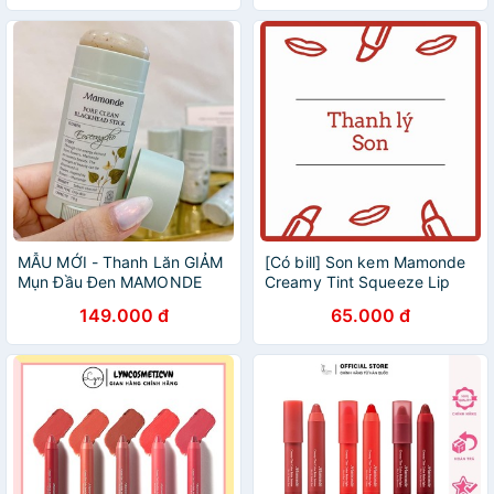
MẪU MỚI - Thanh Lăn GIẢM
[Có bill] Son kem Mamonde
Mụn Đầu Đen MAMONDE
Creamy Tint Squeeze Lip
Hàn Quốc - Thanh Lăn Giảm
sale 50%
149.000 đ
65.000 đ
Mụn Đầu Đen 18GR