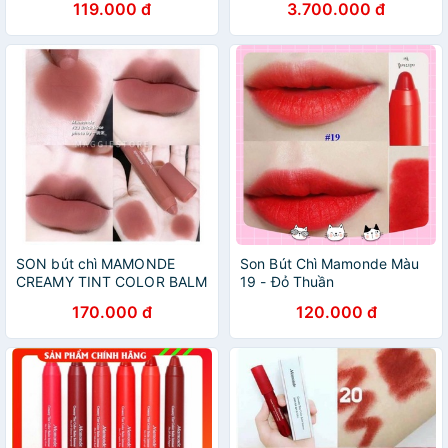
119.000 đ
3.700.000 đ
SON bút chì MAMONDE
Son Bút Chì Mamonde Màu
CREAMY TINT COLOR BALM
19 - Đỏ Thuần
INTENSE
170.000 đ
120.000 đ