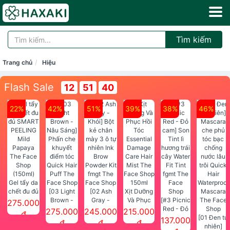
Tìm kiếm
Trang chủ
Hiệu
Flash Sale
12
51
39
22%
42%
51%
39%
38%
46%
Gel tẩy da
chết đu đủ
[03 Light
[02 Ash
Xịt Dưỡng
SMART
Brown -
Gray -
Và Phục
[#3 Picnic
275.000
PEELING
Nâu Sáng]
Khói] Bột
Hồi Tóc
Red - Đỏ
275.000
245.000
215.000
đ
Mild
Phấn che
kẻ chân
Essential
cam] Son
[01 Đen tự
137.000
đ
đ
đ
Papaya
khuyết
mày 3 ô tự
Damage
Tint lì
nhiên]