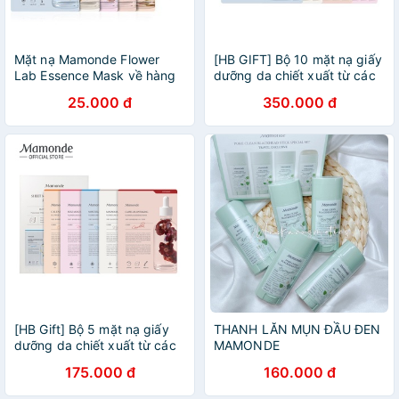
Mặt nạ Mamonde Flower
[HB GIFT] Bộ 10 mặt nạ giấy
Lab Essence Mask về hàng
dưỡng da chiết xuất từ các
SALE 50%
loài hoa Mamonde Sheet
25.000 đ
350.000 đ
Mask Flower Power 5 Day
Sampler (25MLx10)
[HB Gift] Bộ 5 mặt nạ giấy
THANH LĂN MỤN ĐẦU ĐEN
dưỡng da chiết xuất từ các
MAMONDE
loài hoa Mamonde Sheet
175.000 đ
160.000 đ
Mask Flower Power 5 Day
Sampler (25MLx5)