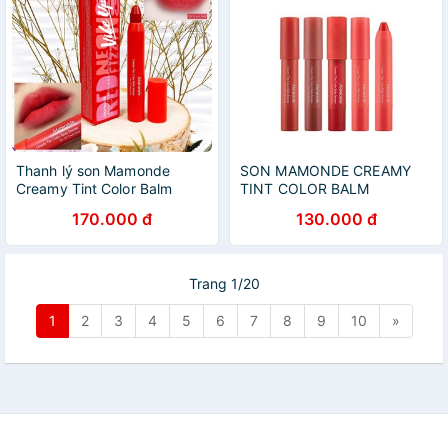
Thanh lý son Mamonde
SON MAMONDE CREAMY
Creamy Tint Color Balm
TINT COLOR BALM
Intense màu 30 Crush Red (
INTENSE
170.000 đ
130.000 đ
đỏ cam )
Trang 1/20
1
2
3
4
5
6
7
8
9
10
»