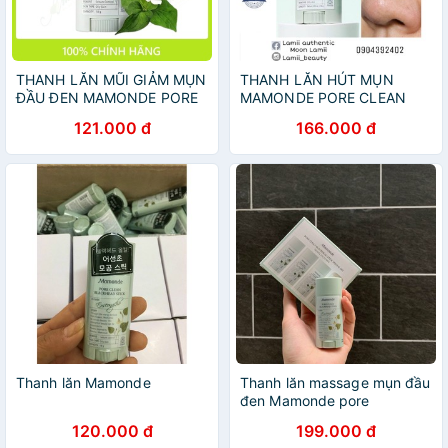
THANH LĂN MŨI GIẢM MỤN
THANH LĂN HÚT MỤN
ĐẦU ĐEN MAMONDE PORE
MAMONDE PORE CLEAN
CLEAN BLACKHEAD
BLACKHEAD STICK
121.000 đ
166.000 đ
Thanh lăn Mamonde
Thanh lăn massage mụn đầu
đen Mamonde pore
120.000 đ
199.000 đ