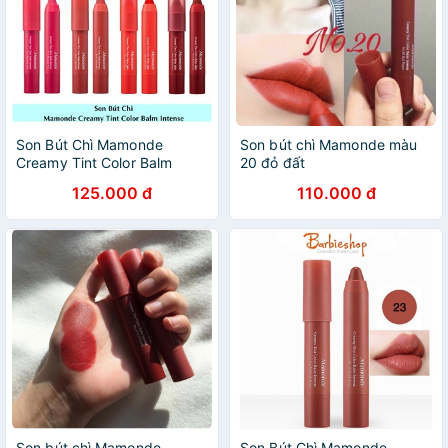
Son Bút Chì Mamonde
Son bút chì Mamonde màu
Creamy Tint Color Balm
20 đỏ đất
Intense 2,5g
125.000 đ
110.000 đ
Son bút chì Mamonde
Son Bút Chì Mamonde