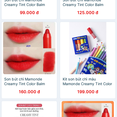
Creamy Tint Color Balm
Creamy Tint Color Balm
Intense
Intense Màu 23 Brick Rose
99.000 đ
125.000 đ
Son bút chì Mamonde
Kit son bút chì màu
Creamy Tint Color Balm
Mamonde Creamy Tint Color
Intense màu 19 đỏ cam tươi
Balm Mini Earth Edition
160.000 đ
199.000 đ
trẻ