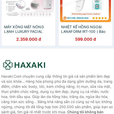
MÁY XÔNG MẶT NÓNG
NHIỆT KẾ HỒNG NGOẠI
LẠNH LUXURY FACIAL
LANAFORM IRT-100 ( Bảo
STEAMER
hành 24 tháng )
2.359.000 đ
599.000 đ
Haxaki.Com chuyên cung cấp thông tin giá cả sản phẩm làm đẹp
và sức khỏe... Hàng hóa phong phú đa dạng gồm dưỡng da, trang
điểm, chăm sóc body, tóc, kem chống nắng, trị mụn, sữa rửa mặt,
thực phẩm chức năng, dụng cụ làm đẹp, dụng cụ cá nhân, nước
hoa, tinh dầu spa. Giúp làn da hồng hào, trắng da, ngừa lão hóa,
căng tràn sức sống... Bằng khả năng sẵn có cùng sự nỗ lực không
ngừng, chúng tôi đã tổng hợp hơn 200.000 sản phẩm, giúp bạn so
sánh giá, tìm giá rẻ nhất trước khi mua.
Chúng tôi không bán