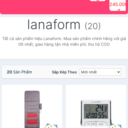
đ
The Face
điểm tóc
nhiên Ink
Care Hair
hương trái
Mascara
245.000
Shop
Quick Hair
Brow
Mist The
cây Water
che phủ
đ
(150ml)
Puff The
Powder Kit
Face Shop
Fit Tint
tóc bạc
Face Shop
fmgt The
150ml
fgmt The
chống
lanaform
Face Shop
Face
nước lâu
(20)
Shop
trôi Quick
Hair
Waterproof
Tất cả sản phẩm hiệu Lanaform. Mua sản phẩm chính hãng với giá
Mascara
tốt nhất, giao hàng tận nhà miễn phí, thu hộ COD
The Face
Shop
20
Sản Phẩm
Sắp Xếp Theo