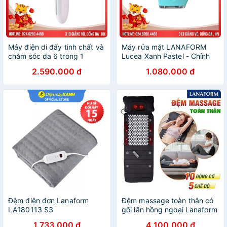
Máy điện di đẩy tinh chất và
Máy rửa mặt LANAFORM
chăm sóc da 6 trong 1
Lucea Xanh Pastel - Chính
Lanaform PureSkin - Nhập
Hãng nhập khẩu Bỉ
2.590.000 đ
1.080.000 đ
Bỉ
Đệm điện đơn Lanaform
Đệm massage toàn thân có
LA180113 S3
gối lăn hồng ngoại Lanaform
Delight LA110316 - CHÍNH
1.733.000 đ
4.100.000 đ