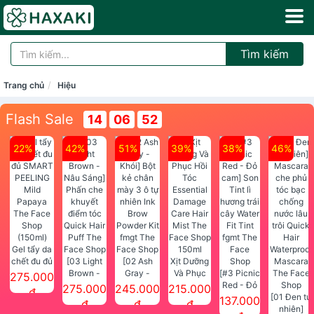
Tìm kiếm
Trang chủ
Hiệu
Flash Sale
14
06
52
22%
42%
51%
39%
38%
46%
Gel tẩy da
chết đu đủ
[03 Light
[02 Ash
Xịt Dưỡng
SMART
Brown -
Gray -
Và Phục
[#3 Picnic
275.000
PEELING
Nâu Sáng]
Khói] Bột
Hồi Tóc
Red - Đỏ
275.000
245.000
215.000
đ
Mild
Phấn che
kẻ chân
Essential
cam] Son
[01 Đen tự
137.000
đ
đ
đ
Papaya
khuyết
mày 3 ô tự
Damage
Tint lì
nhiên]