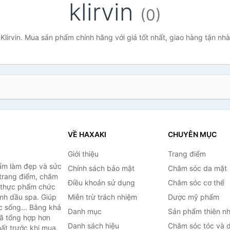
klirvin
(0)
Klirvin. Mua sản phẩm chính hãng với giá tốt nhất, giao hàng tận nh
VỀ HAXAKI
CHUYÊN MỤC
Giới thiệu
Trang điểm
ẩm làm đẹp và sức
Chính sách bảo mật
Chăm sóc da mặt
trang điểm, chăm
Điều khoản sử dụng
Chăm sóc cơ thể
, thực phẩm chức
inh dầu spa. Giúp
Miễn trừ trách nhiệm
Dược mỹ phẩm
c sống... Bằng khả
Danh mục
Sản phẩm thiên nh
đã tổng hợp hơn
Danh sách hiệu
Chăm sóc tóc và 
ất trước khi mua.