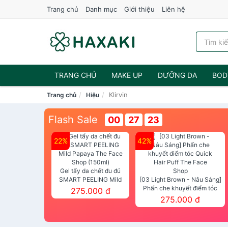
Trang chủ
Danh mục
Giới thiệu
Liên hệ
TRANG CHỦ
MAKE UP
DƯỠNG DA
BOD
Klirvin
Trang chủ
Hiệu
NƯỚC HOA
Flash Sale
00
27
23
22%
42%
Gel tẩy da chết đu đủ
SMART PEELING Mild
[03 Light Brown - Nâu Sáng]
Papaya The Face Shop
Phấn che khuyết điểm tóc
275.000 đ
(150ml)
Quick Hair Puff The Face Shop
275.000 đ