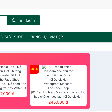
Tìm kiếm
 BỊ SỨC KHỎE
DỤNG CỤ LÀM ĐẸP
46%
 Red - Đỏ cam] Son
ng trái cây Water Fit
mt The Face Shop
[01 Đen tự nhiên] Mascara che phủ tóc
37.000 đ
bạc chống nước lâu trôi Quick Hair
Waterproof Mascara The Face Shop
245.000 đ