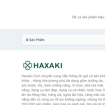
Tất cả sản phẩm hiệu 
0
Sản Phẩm
Haxaki.Com chuyên cung cấp thông tin giá cả sản ph
khỏe... Hàng hóa phong phú đa dạng gồm dưỡng da, 
sóc body, tóc, kem chống nắng, trị mụn, sữa rửa mặt
năng, dụng cụ làm đẹp, dụng cụ cá nhân, nước hoa, t
làn da hồng hào, trắng da, ngừa lão hóa, căng tràn sứ
năng sẵn có cùng sự nỗ lực không ngừng, chúng tôi 
200.000 sản phẩm, giúp bạn so sánh giá, tìm giá rẻ nh