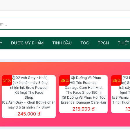
Y
DƯỢC MỸ PHẨM
TINH DẦU
TÓC
TPCN
THIẾT
51%
39%
38%
Xịt Dưỡng Và Phục Hồi Tóc
[#3 Picnic
[02 Ash Gray - Khói] Bột kẻ chân
Essential Damage Care Hair
Tint lì hươ
mày 3 ô tự nhiên Ink Brow
Mist The Face Shop 150ml
Tint fg
215.000 đ
1
Powder Kit fmgt The Face Shop
245.000 đ