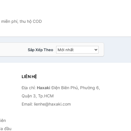
à miễn phí, thu hộ COD
Sắp Xếp Theo
LIÊN HỆ
Địa chỉ:
Haxaki
Điện Biên Phủ, Phường 6,
Quận 3, Tp.HCM
Email: lienhe@haxaki.com
iên
da đầu