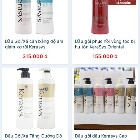
Dầu Gội/Xả cân bằng độ ẩm
Dầu gội phục hồi vùng tóc bị
giảm xơ rối Kerasys
hư tổn KeraSys Oriental
Moisturizing Hàn Quốc
Premium Hàn Quốc 600ml
315.000 đ
155.000 đ
600ml - Hàng Chính Hãng
Dầu Gội/Xả Tăng Cường Độ
Dầu gội đầu Kerasys Cao