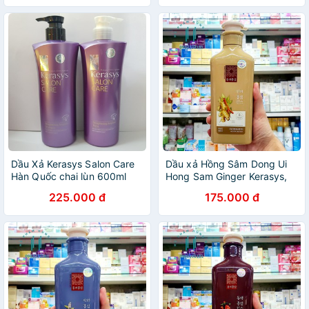
Dầu Xả Kerasys Salon Care
Dầu xả Hồng Sâm Dong Ui
Hàn Quốc chai lùn 600ml
Hong Sam Ginger Kerasys,
ngừa rụng tóc, dành cho tóc
225.000 đ
175.000 đ
dầu 500ml