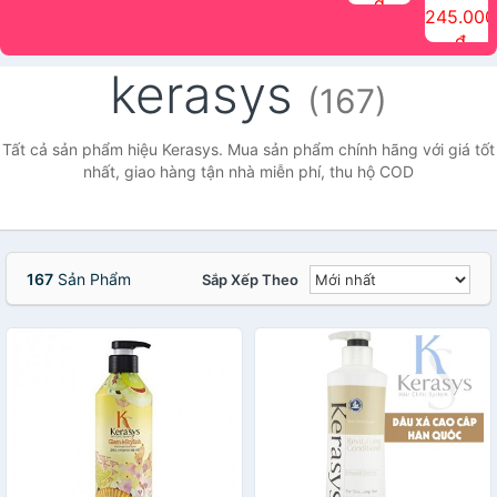
đ
The Face
điểm tóc
nhiên Ink
Care Hair
hương trái
Mascara
245.000
Shop
Quick Hair
Brow
Mist The
cây Water
che phủ
đ
(150ml)
Puff The
Powder Kit
Face Shop
Fit Tint
tóc bạc
Face Shop
fmgt The
150ml
fgmt The
chống
kerasys
Face Shop
Face
nước lâu
(167)
Shop
trôi Quick
Hair
Waterproof
Tất cả sản phẩm hiệu Kerasys. Mua sản phẩm chính hãng với giá tốt
Mascara
nhất, giao hàng tận nhà miễn phí, thu hộ COD
The Face
Shop
167
Sản Phẩm
Sắp Xếp Theo