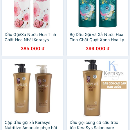
Dầu Gội/Xả Nước Hoa Tinh
Bộ Dầu Gội và Xả Nước Hoa
Chất Hoa Nhài Kerasys
Tinh Chất Quýt Xanh Hoa Ly
Lovely & Romantic Hàn
Charmant Must (2x600ml) -
385.000 đ
399.000 đ
Quốc 600ml - Hàng chính
Hàng Chính Hãng
hãng
Cặp dầu gội xả Kerasys
Dầu gội củng cố cấu trúc
Nutritive Ampoule phục hồi
tóc KeraSys Salon care