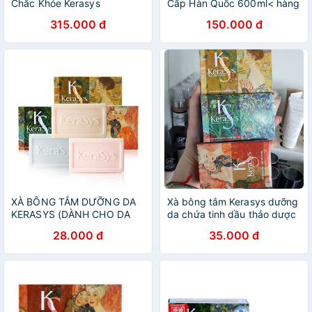
Chắc Khỏe Kerasys
Cấp Hàn Quốc 600ml< hàng
Revitalizing Hàn Quốc
công ty>
315.000 đ
150.000 đ
600ml - Hàng Chính Hãng
XÀ BÔNG TẮM DƯỠNG DA
Xà bông tắm Kerasys dưỡng
KERASYS (DÀNH CHO DA
da chứa tinh dầu thảo dược
THƯỜNG) 100gr
100g - Dành cho từng loại
28.000 đ
35.000 đ
da