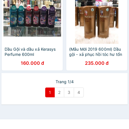
Dầu Gội và dầu xả Kerasys
(Mẫu Mới 2019 600ml) Dầu
Perfume 600ml
gội - xả phục hồi tóc hư tổn
nặng Kerasys Salon Care
160.000 đ
235.000 đ
Hàn Quốc
Trang 1/4
1
2
3
4