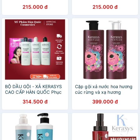
hư tổn và chống tia UV cho
Nutritive Ampoule Hàn Quốc
215.000 đ
215.000 đ
tóc Hàn Quốc 600ml
600ml
BỘ DẦU GỘI - XẢ KERASYS
Cặp gội xả nước hoa hương
CAO CẤP HÀN QUỐC Phục
cúc rừng và xạ hương
Hồi Tóc Hư Tổn Bộ 3(2 Gội +
Kerasys Lovely Daisy Hàn
314.500 đ
399.000 đ
Xả)
Quốc 600ml