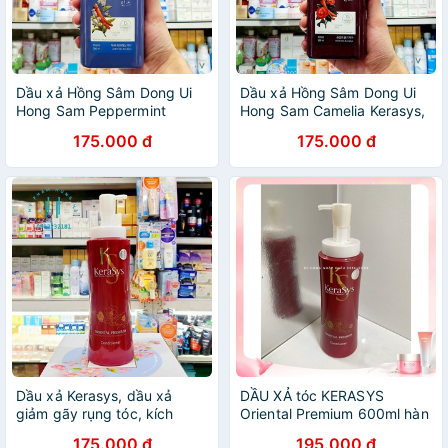
Dầu xả Hồng Sâm Dong Ui
Dầu xả Hồng Sâm Dong Ui
Hong Sam Peppermint
Hong Sam Camelia Kerasys,
Kerasys, tinh chất bạc hà,
ngừa rụng tóc, phục hồi hư
175.000 đ
175.000 đ
ngừa rụng tóc, giảm gàu
tổn nặng 500ml
ngứa 500ml
Dầu xả Kerasys, dầu xả
DẦU XẢ tóc KERASYS
giảm gãy rụng tóc, kích
Oriental Premium 600ml hàn
thích mọc tóc Kerasys
quốc cao cấp
175.000 đ
195.000 đ