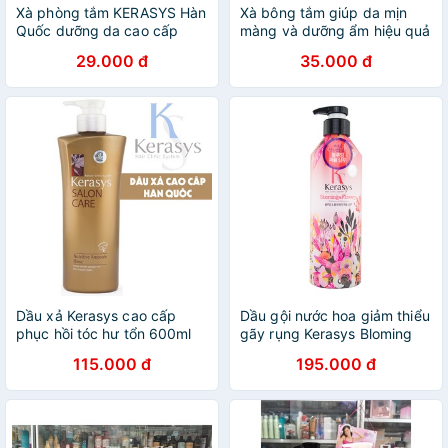
Xà phòng tắm KERASYS Hàn
Xà bông tắm giúp da mịn
Quốc dưỡng da cao cấp
màng và dưỡng ẩm hiệu quả
100g 🇰🇷 xà bông tắm soap
dành cho da khô KERASYS
29.000 đ
35.000 đ
sáp
Silk Moisture Bar 100g - Hàn
Quốc Chính Hãng
Dầu xả Kerasys cao cấp
Dầu gội nước hoa giảm thiểu
phục hồi tóc hư tổn 600ml
gãy rụng Kerasys Bloming
Hàn Quốc 600ml
115.000 đ
195.000 đ