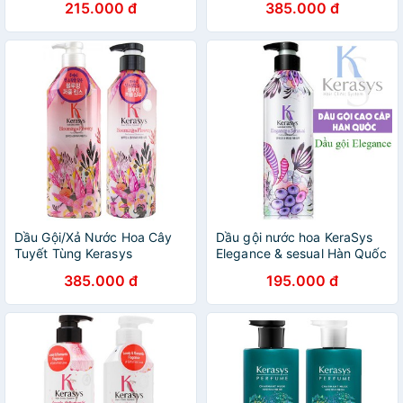
215.000 đ
385.000 đ
Premium Hàn Quốc
Hàng chính hãng
Dầu Gội/Xả Nước Hoa Cây
Dầu gội nước hoa KeraSys
Tuyết Tùng Kerasys
Elegance & sesual Hàn Quốc
Blooming Flowery Hàn Quốc
600ml - Hàng Chính Hãng
385.000 đ
195.000 đ
600ml - Hàng chính hãng