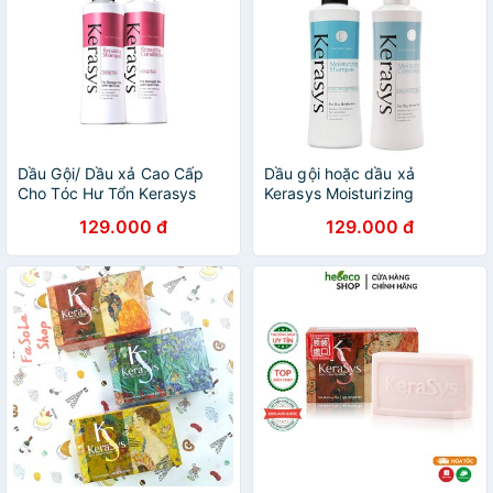
Dầu Gội/ Dầu xả Cao Cấp
Dầu gội hoặc dầu xả
Cho Tóc Hư Tổn Kerasys
Kerasys Moisturizing
Repairing Shampoo (600ml)
Shampoo 600ml ( Trắng
129.000 đ
129.000 đ
( trắng hồng)
xanh )