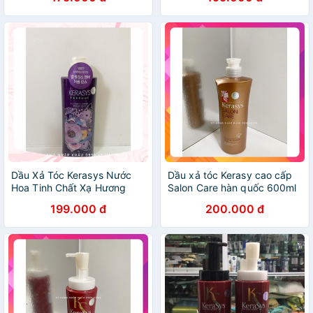
Oriental Premium 600ml
Dầu Xả Tóc Kerasys Nước
Dầu xả tóc Kerasy cao cấp
Hoa Tinh Chất Xạ Hương
Salon Care hàn quốc 600ml
Elegance & Amber Hàn Quốc
199.000 đ
200.000 đ
600ml