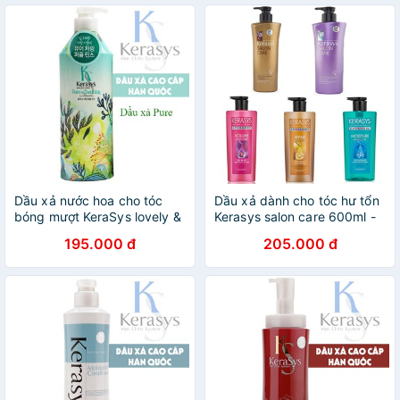
Dầu xả nước hoa cho tóc
Dầu xả dành cho tóc hư tổn
bóng mượt KeraSys lovely &
Kerasys salon care 600ml -
Romantic Hàn Quốc 600ml -
Phân loại dầu xả
195.000 đ
205.000 đ
Hàng Chính Hãng