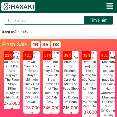
Tìm kiếm
Trang chủ
Hiệu
Flash Sale
16
35
06
22%
42%
51%
39%
38%
46%
Gel tẩy da
chết đu đủ
[03 Light
[02 Ash
Xịt Dưỡng
SMART
Brown -
Gray -
Và Phục
[#3 Picnic
275.000
PEELING
Nâu Sáng]
Khói] Bột
Hồi Tóc
Red - Đỏ
275.000
245.000
215.000
đ
Mild
Phấn che
kẻ chân
Essential
cam] Son
[01 Đen tự
137.000
đ
đ
đ
Papaya
khuyết
mày 3 ô tự
Damage
Tint lì
nhiên]