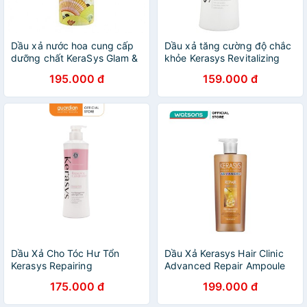
Dầu xả nước hoa cung cấp
Dầu xả tăng cường độ chắc
dưỡng chất KeraSys Glam &
khỏe Kerasys Revitalizing
Stylish Hàn Quốc 600ml
Cao cấp Hàn Quốc 600ml -
195.000 đ
159.000 đ
Hàng Chính Hãng
Dầu Xả Cho Tóc Hư Tổn
Dầu Xả Kerasys Hair Clinic
Kerasys Repairing
Advanced Repair Ampoule
Conditioner (600ml)
Treatment Dành Cho Tóc
175.000 đ
199.000 đ
Khô Và Gãy Rụng 600ml