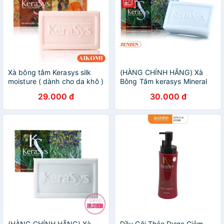
Xà bông tắm Kerasys silk
(HÀNG CHÍNH HÃNG) Xà
moisture ( dành cho da khô )
Bông Tắm kerasys Mineral
balance- Dành cho da dầu
29.000 đ
30.000 đ
(HÀNG CHÍNH HÃNG) Xà
Dầu Gội Thảo Dược Giảm