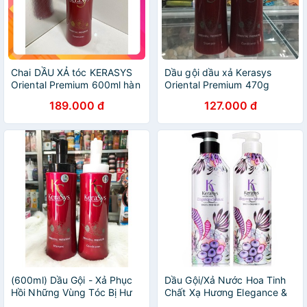
Chai DẦU XẢ tóc KERASYS
Dầu gội dầu xả Kerasys
Oriental Premium 600ml hàn
Oriental Premium 470g
quốc
189.000 đ
127.000 đ
(600ml) Dầu Gội - Xả Phục
Dầu Gội/Xả Nước Hoa Tinh
Hồi Những Vùng Tóc Bị Hư
Chất Xạ Hương Elegance &
Tổn Kerasys Oriental
Sesual Hàn Quốc 600ml -