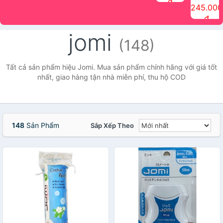
đ
The Face
điểm tóc
nhiên Ink
Care Hair
hương trái
Mascara
245.000
Shop
Quick Hair
Brow
Mist The
cây Water
che phủ
đ
(150ml)
Puff The
Powder Kit
Face Shop
Fit Tint
tóc bạc
Face Shop
fmgt The
150ml
fgmt The
chống
jomi
Face Shop
Face
nước lâu
(148)
Shop
trôi Quick
Hair
Waterproof
Tất cả sản phẩm hiệu Jomi. Mua sản phẩm chính hãng với giá tốt
Mascara
nhất, giao hàng tận nhà miễn phí, thu hộ COD
The Face
Shop
148
Sản Phẩm
Sắp Xếp Theo