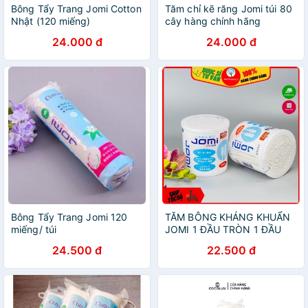
Bông Tẩy Trang Jomi Cotton
Tăm chỉ kẽ răng Jomi túi 80
Nhật (120 miếng)
cây hàng chính hãng
24.000 đ
24.000 đ
Bông Tẩy Trang Jomi 120
TĂM BÔNG KHÁNG KHUẨN
miếng/ túi
JOMI 1 ĐẦU TRÒN 1 ĐẦU
XOẮN Hộp 200 cây -
24.500 đ
22.500 đ
Minpharmacy