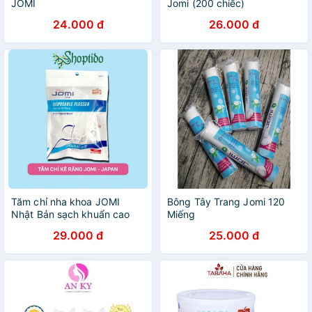
JOMI
Jomi (200 chiếc)
24.000 đ
26.000 đ
Tăm chỉ nha khoa JOMI
Bông Tây Trang Jomi 120
Nhật Bản sạch khuẩn cao
Miếng
cấp Gói 80 chiếc NPP
29.000 đ
25.000 đ
Shoptido