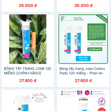
da 80-120 miếng Nhật Bản
cấp
26.000 đ
30.000 đ
BÔNG TẨY TRANG JOMI 120
Bông tẩy trang Jomi Cotton
MIẾNG [CHÍNH HÃNG]
Pads 120 miếng - Phan An
CN377
27.900 đ
27.900 đ