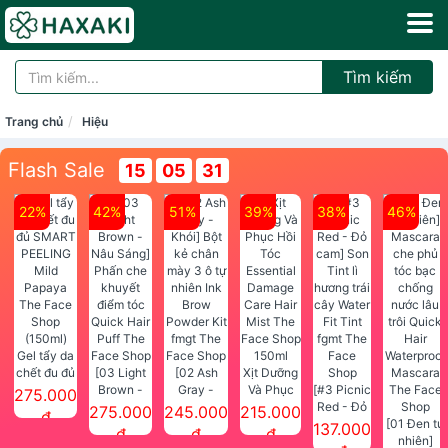
Tìm kiếm
Trang chủ
Hiệu
Flash Sale
15
05
30
22%
42%
51%
39%
38%
46%
Gel tẩy da
chết đu đủ
[03 Light
[02 Ash
Xịt Dưỡng
SMART
Brown -
Gray -
Và Phục
[#3 Picnic
275.000
PEELING
Nâu Sáng]
Khói] Bột
Hồi Tóc
Red - Đỏ
275.000
245.000
215.000
đ
Mild
Phấn che
kẻ chân
Essential
cam] Son
[01 Đen tự
137.000
đ
đ
đ
Papaya
khuyết
mày 3 ô tự
Damage
Tint lì
nhiên]