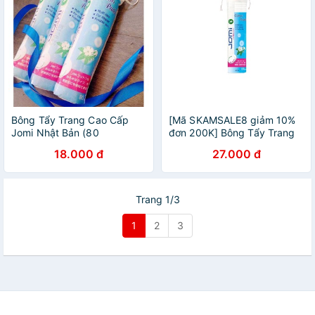
Bông Tẩy Trang Cao Cấp
[Mã SKAMSALE8 giảm 10%
Jomi Nhật Bản (80
đơn 200K] Bông Tẩy Trang
Miếng/120 Miếng)
JOMI-[COCOLUX]
18.000 đ
27.000 đ
Trang 1/3
1
2
3