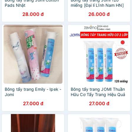
Pads Nhật
miếng [Đại lí Lĩnh Nam HN]
28.000 đ
26.000 đ
Bông tẩy trang Emily - Ipek -
Bông tẩy trang JOMI Thuần
Jomi
Hữu Cơ Tẩy Trang Hiệu Quả
Lớp Bông Siêu Mị (120
27.000 đ
27.000 đ
miếng)