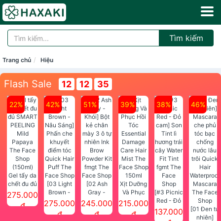
Tìm kiếm
Trang chủ
Hiệu
Flash Sale
12
12
35
22%
42%
51%
39%
38%
46%
Gel tẩy da
chết đu đủ
[03 Light
[02 Ash
Xịt Dưỡng
SMART
Brown -
Gray -
Và Phục
[#3 Picnic
275.000
PEELING
Nâu Sáng]
Khói] Bột
Hồi Tóc
Red - Đỏ
275.000
245.000
215.000
đ
Mild
Phấn che
kẻ chân
Essential
cam] Son
[01 Đen tự
137.000
đ
đ
đ
Papaya
khuyết
mày 3 ô tự
Damage
Tint lì
nhiên]