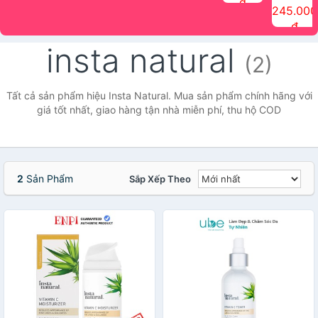
đ
The Face
điểm tóc
nhiên Ink
Care Hair
hương trái
Mascara
245.000
Shop
Quick Hair
Brow
Mist The
cây Water
che phủ
đ
(150ml)
Puff The
Powder Kit
Face Shop
Fit Tint
tóc bạc
Face Shop
fmgt The
150ml
fgmt The
chống
insta natural
Face Shop
Face
nước lâu
(2)
Shop
trôi Quick
Hair
Waterproof
Tất cả sản phẩm hiệu Insta Natural. Mua sản phẩm chính hãng với
Mascara
giá tốt nhất, giao hàng tận nhà miễn phí, thu hộ COD
The Face
Shop
2
Sản Phẩm
Sắp Xếp Theo