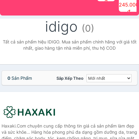
đ
The Face
điểm tóc
nhiên Ink
Care Hair
hương trái
Mascara
245.000
Shop
Quick Hair
Brow
Mist The
cây Water
che phủ
đ
(150ml)
Puff The
Powder Kit
Face Shop
Fit Tint
tóc bạc
Face Shop
fmgt The
150ml
fgmt The
chống
idigo
Face Shop
Face
nước lâu
(0)
Shop
trôi Quick
Hair
Waterproof
Tất cả sản phẩm hiệu IDIGO. Mua sản phẩm chính hãng với giá tốt
Mascara
nhất, giao hàng tận nhà miễn phí, thu hộ COD
The Face
Shop
0
Sản Phẩm
Sắp Xếp Theo
Haxaki.Com chuyên cung cấp thông tin giá cả sản phẩm làm đẹp
và sức khỏe... Hàng hóa phong phú đa dạng gồm dưỡng da, trang
điểm, chăm sóc body, tóc, kem chống nắng, trị mụn, sữa rửa mặt,