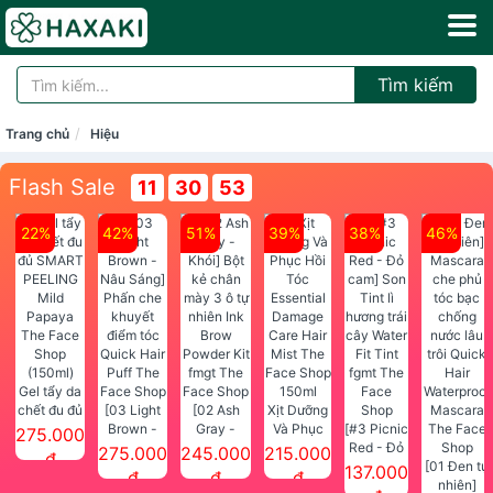
Tìm kiếm
Trang chủ
Hiệu
Flash Sale
11
30
53
22%
42%
51%
39%
38%
46%
Gel tẩy da
chết đu đủ
[03 Light
[02 Ash
Xịt Dưỡng
SMART
Brown -
Gray -
Và Phục
[#3 Picnic
275.000
PEELING
Nâu Sáng]
Khói] Bột
Hồi Tóc
Red - Đỏ
275.000
245.000
215.000
đ
Mild
Phấn che
kẻ chân
Essential
cam] Son
[01 Đen tự
137.000
đ
đ
đ
Papaya
khuyết
mày 3 ô tự
Damage
Tint lì
nhiên]