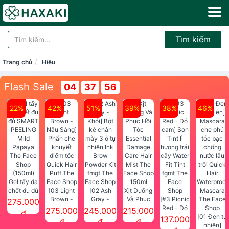
Tìm kiếm
Trang chủ
Hiệu
Flash Sale
04
37
56
22%
42%
51%
39%
38%
46%
Gel tẩy da
chết đu đủ
[03 Light
[02 Ash
Xịt Dưỡng
SMART
Brown -
Gray -
Và Phục
[#3 Picnic
275.000
PEELING
Nâu Sáng]
Khói] Bột
Hồi Tóc
Red - Đỏ
275.000
245.000
215.000
đ
Mild
Phấn che
kẻ chân
Essential
cam] Son
[01 Đen tự
137.000
đ
đ
đ
Papaya
khuyết
mày 3 ô tự
Damage
Tint lì
nhiên]