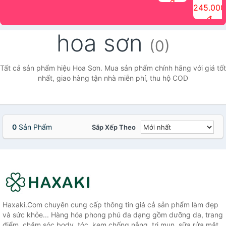
đ
The Face
điểm tóc
nhiên Ink
Care Hair
hương trái
Mascara
245.000
Shop
Quick Hair
Brow
Mist The
cây Water
che phủ
đ
(150ml)
Puff The
Powder Kit
Face Shop
Fit Tint
tóc bạc
Face Shop
fmgt The
150ml
fgmt The
chống
hoa sơn
Face Shop
Face
nước lâu
(0)
Shop
trôi Quick
Hair
Waterproof
Tất cả sản phẩm hiệu Hoa Sơn. Mua sản phẩm chính hãng với giá tốt
Mascara
nhất, giao hàng tận nhà miễn phí, thu hộ COD
The Face
Shop
0
Sản Phẩm
Sắp Xếp Theo
Haxaki.Com chuyên cung cấp thông tin giá cả sản phẩm làm đẹp
và sức khỏe... Hàng hóa phong phú đa dạng gồm dưỡng da, trang
điểm, chăm sóc body, tóc, kem chống nắng, trị mụn, sữa rửa mặt,