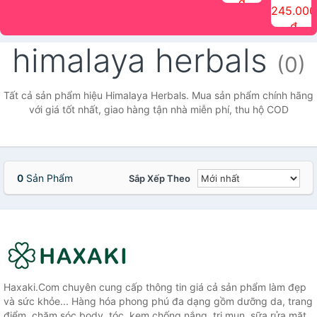
đ
The Face
điểm tóc
nhiên Ink
Care Hair
hương trái
Mascara
245.000
Shop
Quick Hair
Brow
Mist The
cây Water
che phủ
đ
(150ml)
Puff The
Powder Kit
Face Shop
Fit Tint
tóc bạc
Face Shop
fmgt The
150ml
fgmt The
chống
himalaya herbals
Face Shop
Face
nước lâu
(0)
Shop
trôi Quick
Hair
Waterproof
Tất cả sản phẩm hiệu Himalaya Herbals. Mua sản phẩm chính hãng
Mascara
với giá tốt nhất, giao hàng tận nhà miễn phí, thu hộ COD
The Face
Shop
0
Sản Phẩm
Sắp Xếp Theo
Haxaki.Com chuyên cung cấp thông tin giá cả sản phẩm làm đẹp
và sức khỏe... Hàng hóa phong phú đa dạng gồm dưỡng da, trang
điểm, chăm sóc body, tóc, kem chống nắng, trị mụn, sữa rửa mặt,