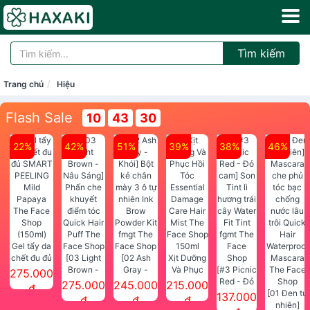
Tìm kiếm
Trang chủ
Hiệu
Flash Sale
10
43
30
22%
42%
51%
39%
38%
46%
Gel tẩy da
chết đu đủ
[03 Light
[02 Ash
Xịt Dưỡng
SMART
Brown -
Gray -
Và Phục
[#3 Picnic
275.000
PEELING
Nâu Sáng]
Khói] Bột
Hồi Tóc
Red - Đỏ
275.000
245.000
215.000
đ
Mild
Phấn che
kẻ chân
Essential
cam] Son
[01 Đen tự
137.000
đ
đ
đ
Papaya
khuyết
mày 3 ô tự
Damage
Tint lì
nhiên]