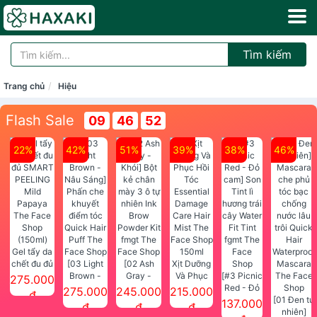
Tìm kiếm
Trang chủ
Hiệu
Flash Sale
09
46
52
22%
42%
51%
39%
38%
46%
Gel tẩy da
chết đu đủ
[03 Light
[02 Ash
Xịt Dưỡng
SMART
Brown -
Gray -
Và Phục
[#3 Picnic
275.000
PEELING
Nâu Sáng]
Khói] Bột
Hồi Tóc
Red - Đỏ
275.000
245.000
215.000
đ
Mild
Phấn che
kẻ chân
Essential
cam] Son
[01 Đen tự
137.000
đ
đ
đ
Papaya
khuyết
mày 3 ô tự
Damage
Tint lì
nhiên]