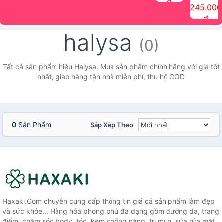
đ
The Face
điểm tóc
nhiên Ink
Care Hair
hương trái
Mascara
245.000
Shop
Quick Hair
Brow
Mist The
cây Water
che phủ
đ
(150ml)
Puff The
Powder Kit
Face Shop
Fit Tint
tóc bạc
Face Shop
fmgt The
150ml
fgmt The
chống
halysa
Face Shop
Face
nước lâu
(0)
Shop
trôi Quick
Hair
Waterproof
Tất cả sản phẩm hiệu Halysa. Mua sản phẩm chính hãng với giá tốt
Mascara
nhất, giao hàng tận nhà miễn phí, thu hộ COD
The Face
Shop
0
Sản Phẩm
Sắp Xếp Theo
Haxaki.Com chuyên cung cấp thông tin giá cả sản phẩm làm đẹp
và sức khỏe... Hàng hóa phong phú đa dạng gồm dưỡng da, trang
điểm, chăm sóc body, tóc, kem chống nắng, trị mụn, sữa rửa mặt,