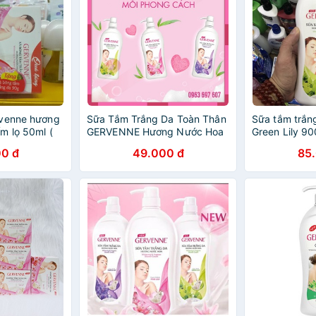
rvenne hương
Sữa Tắm Trắng Da Toàn Thân
Sữa tắm trắn
m lọ 50ml (
GERVENNE Hương Nước Hoa
Green Lily 90
m trắng da
450g
0 đ
49.000 đ
85
 nồng ấm )