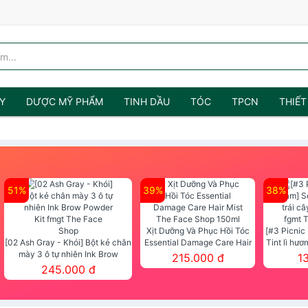
Y
DƯỢC MỸ PHẨM
TINH DẦU
TÓC
TPCN
THIẾT
51%
39%
38%
Xịt Dưỡng Và Phục Hồi Tóc
[#3 Picnic
[02 Ash Gray - Khói] Bột kẻ chân
Essential Damage Care Hair
Tint lì hươ
mày 3 ô tự nhiên Ink Brow
Mist The Face Shop 150ml
Tint fg
215.000 đ
1
Powder Kit fmgt The Face Shop
245.000 đ