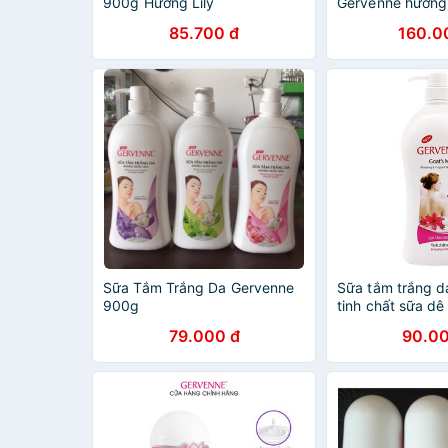
900g Hương Lily
Gervenne hương P
Sachet 4.5g/gói
85.700 đ
160.0
tắm 90gr + Lăn 
Sữa Tắm Trắng Da Gervenne
Sữa tắm trắng d
900g
tinh chất sữa d
nước hoa 900g
79.000 đ
90.00