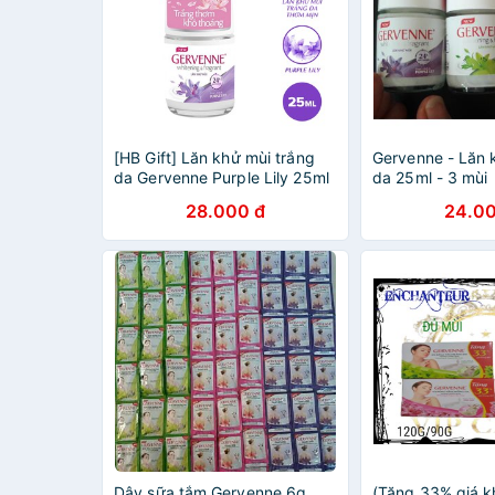
[HB Gift] Lăn khử mùi trắng
Gervenne - Lăn 
da Gervenne Purple Lily 25ml
da 25ml - 3 mùi
28.000 đ
24.00
Dây sữa tắm Gervenne 6g
(Tặng 33% giá k