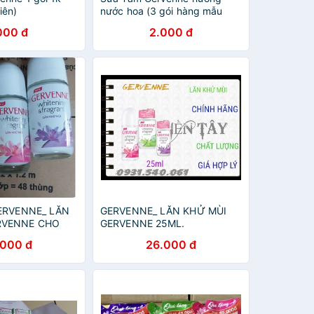
iên)
nước hoa (3 gói hàng mẫu
thử)
000 đ
2.000 đ
GERVENNE_ LĂN
GERVENNE_ LĂN KHỬ MÙI
RVENNE CHO
GERVENNE 25ML.
.000 đ
26.000 đ