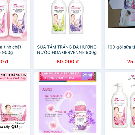
a tinh chất
SỮA TẮM TRẮNG DA HƯƠNG
100 gói sữa 
e 900g
NƯỚC HOA GERVENNE 900g
0 đ
80.000 đ
25