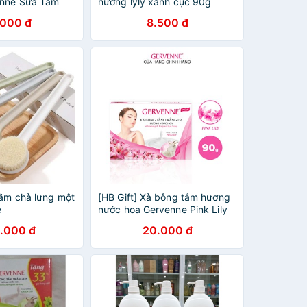
enne Sữa Tắm
hương lyly xanh cục 90g
ơng Nước Hoa
.000 đ
8.500 đ
/gói
tắm chà lưng một
[HB Gift] Xà bông tắm hương
e
nước hoa Gervenne Pink Lily
90gr
.000 đ
20.000 đ