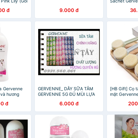
ink Lily (Gói
Sachet Gerv
 + Xà bông
Trắng Da Hư
00 đ
9.000 đ
36
khử mùi 25ml)
Pink Lily 4.5G
a Gervenne
GERVENNE_ DÂY SỮA TẮM
[HB Gift] Cọ 
ê và hương
GERVENNE 5G ĐỦ MÙI LỰA
mặt Gervenn
CHỌN.
0 đ
6.000 đ
200