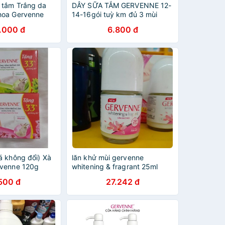
 tắm Trắng da
DÂY SỮA TẮM GERVENNE 12-
hoa Gervenne
14-16gói tuỳ km đủ 3 mùi
g/chai
.000 đ
6.800 đ
á không đổi) Xà
lăn khử mùi gervenne
rvenne 120g
whitening & fragrant 25ml
500 đ
27.242 đ