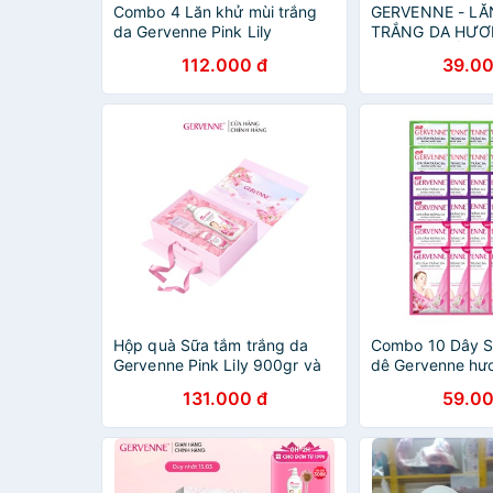
Combo 4 Lăn khử mùi trắng
GERVENNE - LĂ
da Gervenne Pink Lily
TRẮNG DA HƯ
25ml/chai
HOA LILY HỒNG
112.000 đ
39.00
TẶNG XÀ BÔNG 
Hộp quà Sữa tắm trắng da
Combo 10 Dây S
Gervenne Pink Lily 900gr và
dê Gervenne hư
Lăn khử mùi Pink Lily 50ml
12 gói/ dây
131.000 đ
59.00