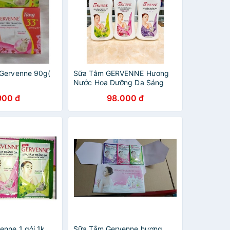
Gervenne 90g(
Sữa Tắm GERVENNE Hương
Nước Hoa Dưỡng Da Sáng
Mịn Chính Hãng Công Ty
900 đ
98.000 đ
900ml
enne 1 gói 1k
Sữa Tắm Gervenne hương