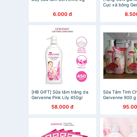
Cục xà bông Ge
6.000 đ
8.50
[HB GIFT] Sữa tắm trắng da
Sữa Tắm Tinh C
Gervenne Pink Lily 450gr
Gervenne 900 g 
ST 450 g
58.000 đ
95.00