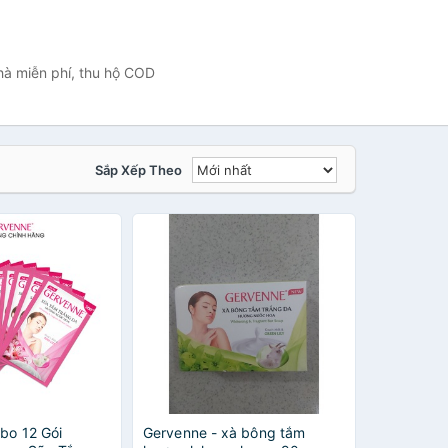
hà miễn phí, thu hộ COD
Sắp Xếp Theo
bo 12 Gói
Gervenne - xà bông tắm