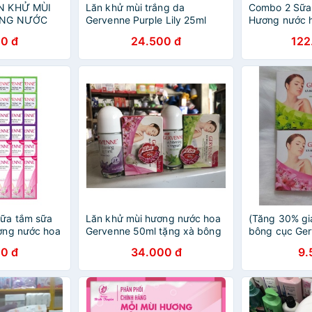
N KHỬ MÙI
Lăn khử mùi trắng da
Combo 2 Sữa
ƠNG NƯỚC
Gervenne Purple Lily 25ml
Hương nước 
 50 ML +
Pink Lily 450
0 đ
24.500 đ
122
TẮM 90 GR
ữa tắm sữa
Lăn khử mùi hương nước hoa
(Tăng 30% gi
ơng nước hoa
Gervenne 50ml tặng xà bông
bông cục Ge
tắm 90g
0 đ
34.000 đ
9.