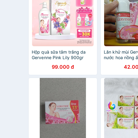
Hộp quà sữa tắm trắng da
Lăn khử mùi Ge
Gervenne Pink Lily 900gr
nước hoa nồng ấ
tặng xà bông tắ
99.000 đ
42.00
hương nước hoa