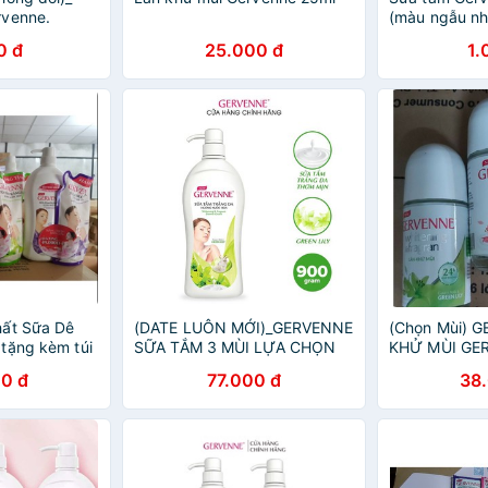
rvenne.
(màu ngẫu nh
0 đ
25.000 đ
1.
hất Sữa Dê
(DATE LUÔN MỚI)_GERVENNE
(Chọn Mùi) 
tặng kèm túi
SỮA TẮM 3 MÙI LỰA CHỌN
KHỬ MÙI GE
900g
NỮ 50ML
0 đ
77.000 đ
38