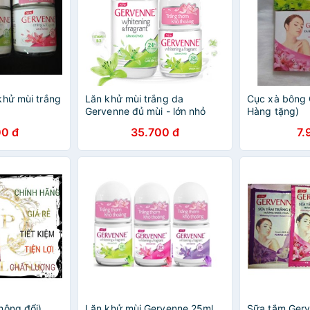
khử mùi trắng
Lăn khử mùi trắng da
Cục xà bông 
Gervenne đủ mùi - lớn nhỏ
Hàng tặng)
0 đ
35.700 đ
7.
hông đổi)_
Lăn khử mùi Gervenne 25ml
Sữa tắm Gerv