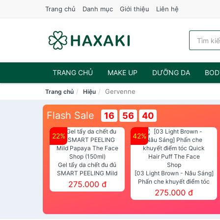
Trang chủ
Danh mục
Giới thiệu
Liên hệ
TRANG CHỦ
MAKE UP
DƯỠNG DA
BOD
Gervenne
Trang chủ
Hiệu
NƯỚC HOA
Flash Sale
16
56
38
22%
42%
Gel tẩy da chết đu đủ
SMART PEELING Mild
[03 Light Brown - Nâu Sáng]
Papaya The Face Shop
Phấn che khuyết điểm tóc
275.000 đ
(150ml)
Quick Hair Puff The Face Shop
275.000 đ