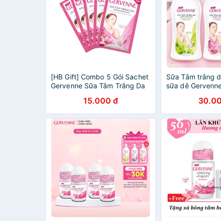
[HB Gift] Combo 5 Gói Sachet
Sữa Tắm trắng d
Gervenne Sữa Tắm Trắng Da
sữa dê Gervenn
Hương Nước Hoa Pink Lily
15.000 đ
30.00
4.5G/gói