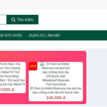
Tìm kiếm
 BỊ SỨC KHỎE
DỤNG CỤ LÀM ĐẸP
46%
 Red - Đỏ cam] Son
ng trái cây Water Fit
mt The Face Shop
[01 Đen tự nhiên] Mascara che phủ tóc
37.000 đ
bạc chống nước lâu trôi Quick Hair
Waterproof Mascara The Face Shop
245.000 đ