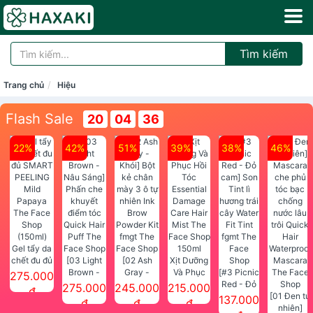
Tìm kiếm
Trang chủ
Hiệu
Flash Sale
20
04
36
22%
42%
51%
39%
38%
46%
Gel tẩy da
chết đu đủ
[03 Light
[02 Ash
Xịt Dưỡng
SMART
Brown -
Gray -
Và Phục
[#3 Picnic
275.000
PEELING
Nâu Sáng]
Khói] Bột
Hồi Tóc
Red - Đỏ
275.000
245.000
215.000
đ
Mild
Phấn che
kẻ chân
Essential
cam] Son
[01 Đen tự
137.000
đ
đ
đ
Papaya
khuyết
mày 3 ô tự
Damage
Tint lì
nhiên]