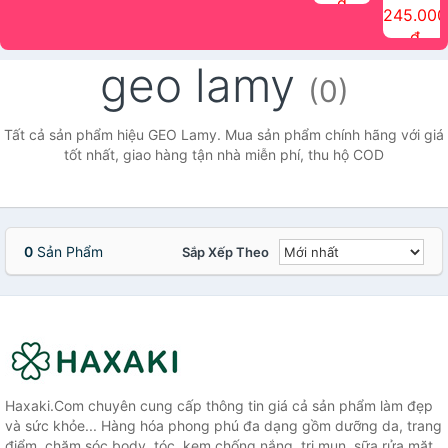
đ
The Face
điểm tóc
nhiên Ink
Care Hair
hương trái
Mascara
245.000
Shop
Quick Hair
Brow
Mist The
cây Water
che phủ
đ
(150ml)
Puff The
Powder Kit
Face Shop
Fit Tint
tóc bạc
Face Shop
fmgt The
150ml
fgmt The
chống
geo lamy
Face Shop
Face
nước lâu
(0)
Shop
trôi Quick
Hair
Waterproof
Tất cả sản phẩm hiệu GEO Lamy. Mua sản phẩm chính hãng với giá
Mascara
tốt nhất, giao hàng tận nhà miễn phí, thu hộ COD
The Face
Shop
0
Sản Phẩm
Sắp Xếp Theo
Haxaki.Com chuyên cung cấp thông tin giá cả sản phẩm làm đẹp
và sức khỏe... Hàng hóa phong phú đa dạng gồm dưỡng da, trang
điểm, chăm sóc body, tóc, kem chống nắng, trị mụn, sữa rửa mặt,