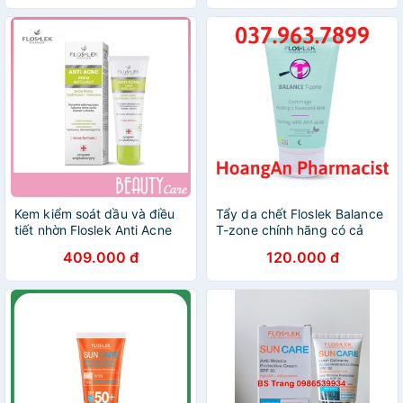
Kem kiểm soát dầu và điều
Tẩy da chết Floslek Balance
tiết nhờn Floslek Anti Acne
T-zone chính hãng có cả
Mattifying Cream 50ml
hàng xuất khẩu & bản nội
409.000 đ
120.000 đ
địa Ba Lan