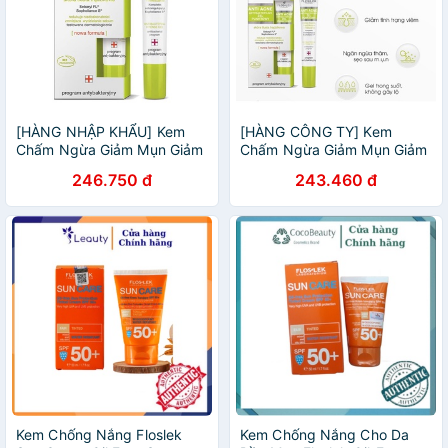
[HÀNG NHẬP KHẨU] Kem
[HÀNG CÔNG TY] Kem
Chấm Ngừa Giảm Mụn Giảm
Chấm Ngừa Giảm Mụn Giảm
Khuẩn Floslek Anti Acne
Khuẩn Floslek Anti Acne
246.750 đ
243.460 đ
Spot Gel For Imperfections
Spot Gel For Imperfections
20ml
20ml
Kem Chống Nắng Floslek
Kem Chống Nắng Cho Da