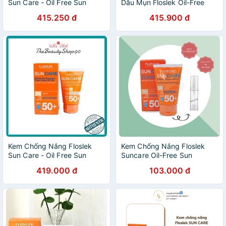
Sun Care - Oil Free Sun
Dầu Mụn Floslek Oil-Free
Protection Tinted Cream
Sun Protection Tinted SPF
415.250 đ
415.900 đ
SPF50+ 50ml Cho Da Dầu
50+
Kem Chống Nắng Floslek
Kem Chống Nắng Floslek
Sun Care - Oil Free Sun
Suncare Oil-Free Sun
Protection Tinted Cream
Protection Tinted Cream
419.000 đ
103.000 đ
SPF50+ 50ml
SPF 50+