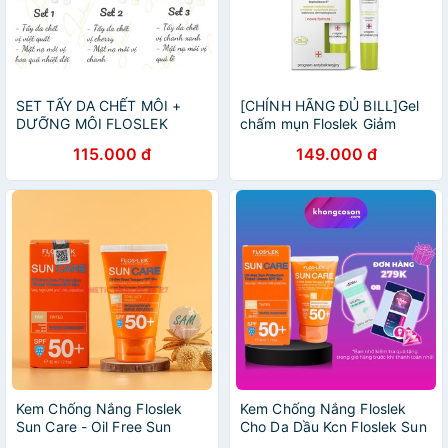
SET TẨY DA CHẾT MÔI +
[CHÍNH HÃNG ĐỦ BILL]Gel
DƯỠNG MÔI FLOSLEK
chấm mụn Floslek Giảm
LABORATORIUM LIP CARE
Sưng Mụn, Giảm Thâm -
115.000 đ
149.000 đ
Floslek Antibacterial Intense
Gel 20ml
Kem Chống Nắng Floslek
Kem Chống Nắng Floslek
Sun Care - Oil Free Sun
Cho Da Dầu Kcn Floslek Sun
Protection Tinted Cream
Care Oil Free Sun Protection