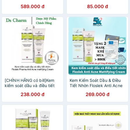
589.000 đ
85.000 đ
[CHÍNH HÃNG có bill]Kem
Kem Kiểm Soát Dầu & Điều
kiểm soát dầu và điều tiết
Tiết Nhờn Floslek Anti Acne
nhờn Floslek Anti Acne
Mattifying Cream_50ml
238.000 đ
269.000 đ
Mattifying Cream 50ml