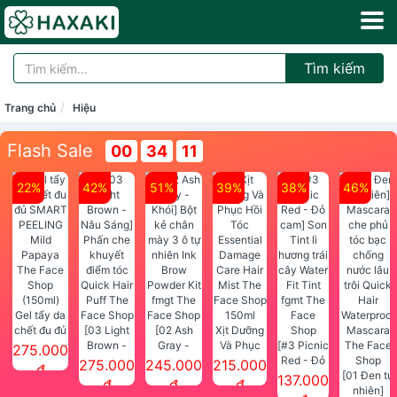
Tìm kiếm
Trang chủ
Hiệu
Flash Sale
00
34
10
22%
42%
51%
39%
38%
46%
Gel tẩy da
chết đu đủ
[03 Light
[02 Ash
Xịt Dưỡng
SMART
Brown -
Gray -
Và Phục
[#3 Picnic
275.000
PEELING
Nâu Sáng]
Khói] Bột
Hồi Tóc
Red - Đỏ
275.000
245.000
215.000
đ
Mild
Phấn che
kẻ chân
Essential
cam] Son
[01 Đen tự
137.000
đ
đ
đ
Papaya
khuyết
mày 3 ô tự
Damage
Tint lì
nhiên]