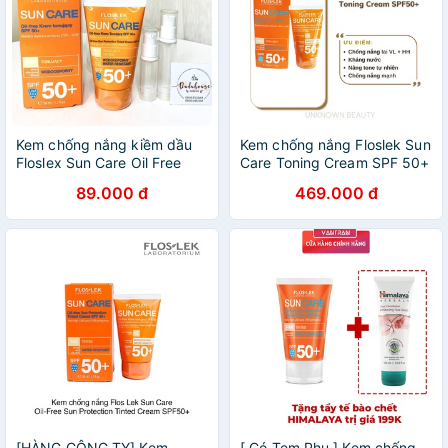
Kem chống nắng kiềm dầu
Kem chống nắng Floslek Sun
Floslex Sun Care Oil Free
Care Toning Cream SPF 50+
Sun Protection Tinted Cream
89.000 đ
469.000 đ
50ml Floslek Suncare
[HÀNG CÔNG TY] Kem
[ Có Tem Phụ ] Kem chống