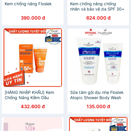
Kem chống nắng Floslek
Kem chống nắng chống
nhăn và bảo vệ da SPF 30+
FLOSLEK chống tia UV,
390.000 đ
624.000 đ
chống lão hóa, chống oxy
hóa(dành cho da nhạy cảm)
[HÀNG NHẬP KHẨU] Kem
Sữa tắm gội dịu nhẹ Floslek
Chống Nắng Kiềm Dầu
Atopic Shower Body Wash
Floslek Sun Care Oil Free
Shapoo 150ml [Nhập Khẩu
432.600 đ
135.000 đ
Sun Protection Tinted Cream
Chính Hãng]
SPF 50+ Da Hỗn Hợp Da
Dầu