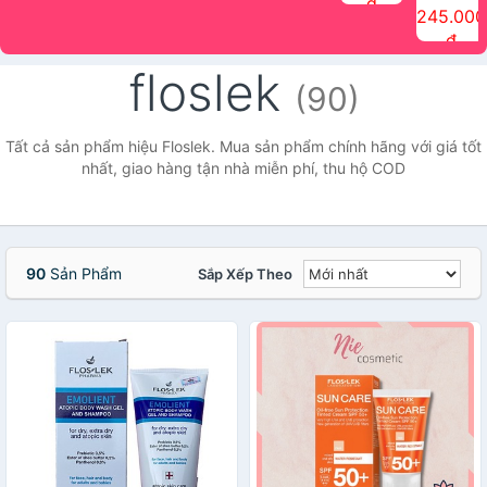
đ
The Face
điểm tóc
nhiên Ink
Care Hair
hương trái
Mascara
245.000
Shop
Quick Hair
Brow
Mist The
cây Water
che phủ
đ
(150ml)
Puff The
Powder Kit
Face Shop
Fit Tint
tóc bạc
Face Shop
fmgt The
150ml
fgmt The
chống
floslek
Face Shop
Face
nước lâu
(90)
Shop
trôi Quick
Hair
Waterproof
Tất cả sản phẩm hiệu Floslek. Mua sản phẩm chính hãng với giá tốt
Mascara
nhất, giao hàng tận nhà miễn phí, thu hộ COD
The Face
Shop
90
Sản Phẩm
Sắp Xếp Theo