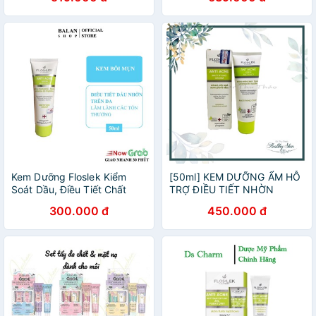
PROTECTIVE cream SPF
30+ 30ml cho da khô, nhạy
cảm
Kem Dưỡng Floslek Kiểm
[50ml] KEM DƯỠNG ẨM HỖ
Soát Dầu, Điều Tiết Chất
TRỢ ĐIỀU TIẾT NHỜN
Nhờn, Giảm Khuẩn 50ml
FLOSLEK ANTI ACNE
300.000 đ
450.000 đ
MATTIFYING CREAM