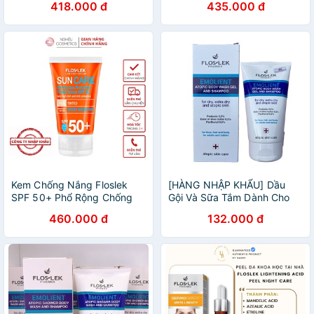
418.000 đ
435.000 đ
SPF50+ 50ml Cho Da Dầu
Tinted Cream 50ml -
Mụn.
Khongcoson
Kem Chống Nắng Floslek
[HÀNG NHẬP KHẨU] Dầu
SPF 50+ Phổ Rộng Chống
Gội Và Sữa Tắm Dành Cho
Trôi Che Khuyết Điểm Kiềm
Viêm Da Cơ Địa Floslek
460.000 đ
132.000 đ
Dầu Khô Thoáng Cho Da
Atopic Shower Body Wash
Dầu Mụn Chính Hãng
And Shapoo 150ml