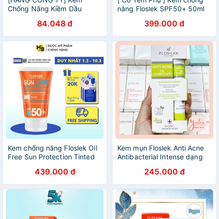
Chống Nắng Kiềm Dầu
nắng Floslek SPF50+ 50ml
Floslek Sun Care Oil Free
84.048 đ
399.000 đ
Sun Protection Tinted Cream
SPF 50+ Da Hỗn Hợp Da
Dầu
Kem chống nắng Floslek Oil
Kem mụn Floslek Anti Acne
Free Sun Protection Tinted
Antibacterial Intense dạng
Cream SPF 50+ 50ml
Gel
439.000 đ
245.000 đ