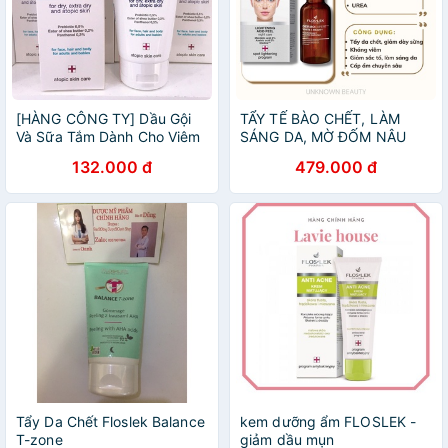
[HÀNG CÔNG TY] Dầu Gội
TẨY TẾ BÀO CHẾT, LÀM
Và Sữa Tắm Dành Cho Viêm
SÁNG DA, MỜ ĐỐM NÂU
Da Cơ Địa Floslek Atopic
FLOSLEK DERMO EXPERT
132.000 đ
479.000 đ
Shower Body Wash And
WHITE & BEAUTY
Shapoo 150ml
LIGHTENING ACID PEEL
NIGHT CARE (30ml)
Tẩy Da Chết Floslek Balance
kem dưỡng ẩm FLOSLEK -
T-zone
giảm dầu mụn