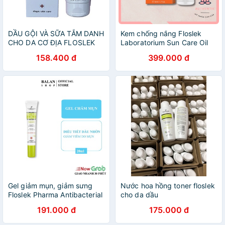
DẦU GỘI VÀ SỮA TẮM DANH
Kem chống nắng Floslek
CHO DA CƠ ĐỊA FLOSLEK
Laboratorium Sun Care Oil
ATOPIC SHOWER BODY
Free Sun Protection Tinted
158.400 đ
399.000 đ
WASH SHAPOO 150ML
Cream SPF50+ 50ml
Gel giảm mụn, giảm sưng
Nước hoa hồng toner floslek
Floslek Pharma Antibacterial
cho da dầu
Intense Gel 20ml
191.000 đ
175.000 đ