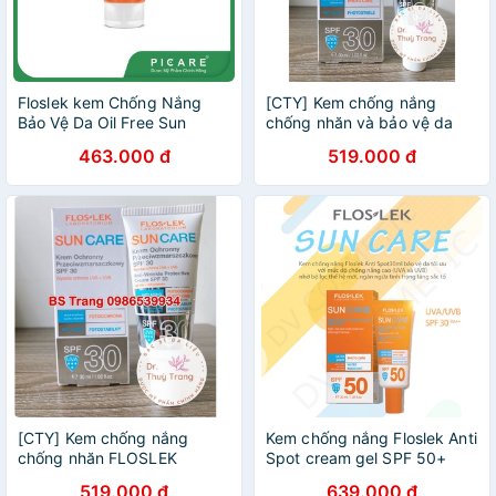
Floslek kem Chống Nắng
[CTY] Kem chống nắng
Bảo Vệ Da Oil Free Sun
chống nhăn và bảo vệ da
Protection Tinted Cream
FLOSLEK SUNCARE ANTI-
463.000 đ
519.000 đ
SPF50+ 50ml
WRINKLE PROTECTIVE
cream SPF 30+ cho da khô,
nhạy cảm
[CTY] Kem chống nắng
Kem chống nắng Floslek Anti
chống nhăn FLOSLEK
Spot cream gel SPF 50+
SUNCARE ANTI-WRINKLE
30ml
519.000 đ
639.000 đ