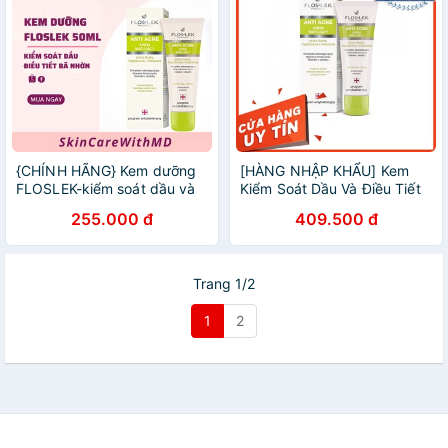
{CHÍNH HÃNG} Kem dưỡng
[HÀNG NHẬP KHẨU] Kem
FLOSLEK-kiểm soát dầu và
Kiểm Soát Dầu Và Điều Tiết
điều tiết bã nhờn 50ml
Bã Nhờn Floslek Anti Acne
255.000 đ
409.500 đ
Mattifying Cream Dưỡng
Ẩm, Dịu Da, Ngừa Mụn
Trang 1/2
1
2