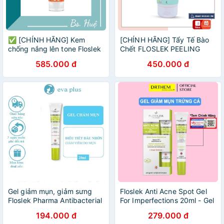
✅ [CHÍNH HÃNG] Kem
[CHÍNH HÃNG] Tẩy Tế Bào
chống nắng lên tone Floslek
Chết FLOSLEK PEELING
Laboratorium Sun Care Oil
AHA Dạng Hạt Siêu Nhỏ,
585.000 đ
450.000 đ
Free Sun Protection Tinted
Dành Cho Da Dầu 125g
Cream SPF50+ 500ml
Gel giảm mụn, giảm sưng
Floslek Anti Acne Spot Gel
Floslek Pharma Antibacterial
For Imperfections 20ml - Gel
Intense Gel 20ml
Giảm Mụn Ngừa Khuẩn
194.000 đ
279.000 đ
Trứng Cá