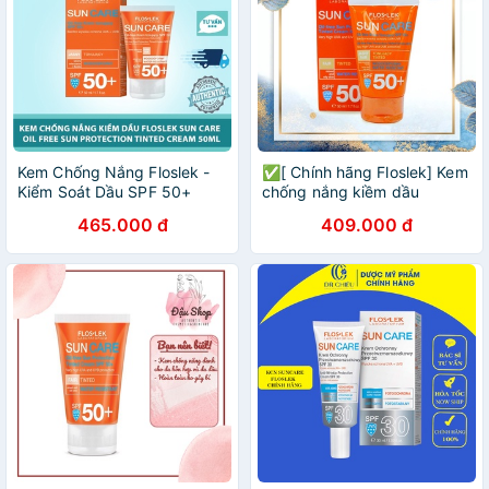
Kem Chống Nắng Floslek -
✅[ Chính hãng Floslek] Kem
Kiểm Soát Dầu SPF 50+
chống nắng kiềm dầu
Floslek Sun Oil Free
465.000 đ
409.000 đ
Protection Tinted Cream
SPF50+_50ml