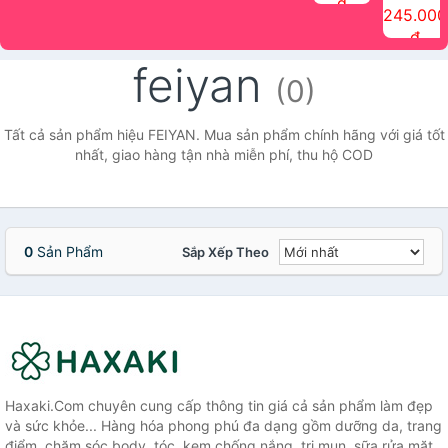
đ
The Face
điểm tóc
nhiên Ink
Care Hair
hương trái
Mascara
245.000
Shop
Quick Hair
Brow
Mist The
cây Water
che phủ
đ
(150ml)
Puff The
Powder Kit
Face Shop
Fit Tint
tóc bạc
Face Shop
fmgt The
150ml
fgmt The
chống
feiyan
Face Shop
Face
nước lâu
(0)
Shop
trôi Quick
Hair
Waterproof
Tất cả sản phẩm hiệu FEIYAN. Mua sản phẩm chính hãng với giá tốt
Mascara
nhất, giao hàng tận nhà miễn phí, thu hộ COD
The Face
Shop
0
Sản Phẩm
Sắp Xếp Theo
Haxaki.Com chuyên cung cấp thông tin giá cả sản phẩm làm đẹp
và sức khỏe... Hàng hóa phong phú đa dạng gồm dưỡng da, trang
điểm, chăm sóc body, tóc, kem chống nắng, trị mụn, sữa rửa mặt,