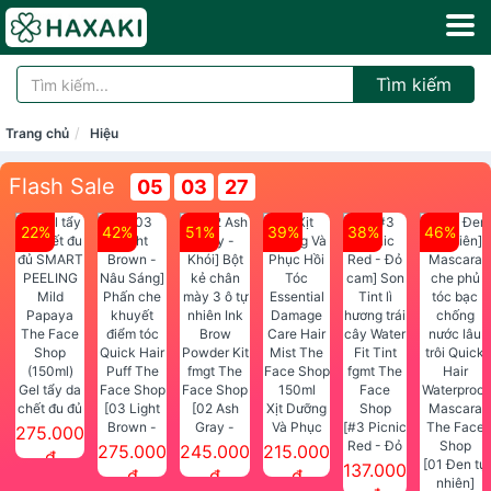
Tìm kiếm
Trang chủ
Hiệu
Flash Sale
05
03
27
22%
42%
51%
39%
38%
46%
Gel tẩy da
chết đu đủ
[03 Light
[02 Ash
Xịt Dưỡng
SMART
Brown -
Gray -
Và Phục
[#3 Picnic
275.000
PEELING
Nâu Sáng]
Khói] Bột
Hồi Tóc
Red - Đỏ
275.000
245.000
215.000
đ
Mild
Phấn che
kẻ chân
Essential
cam] Son
[01 Đen tự
137.000
đ
đ
đ
Papaya
khuyết
mày 3 ô tự
Damage
Tint lì
nhiên]