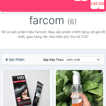
đ
The Face
điểm tóc
nhiên Ink
Care Hair
hương trái
Mascara
245.000
Shop
Quick Hair
Brow
Mist The
cây Water
che phủ
đ
(150ml)
Puff The
Powder Kit
Face Shop
Fit Tint
tóc bạc
Face Shop
fmgt The
150ml
fgmt The
chống
farcom
Face Shop
Face
nước lâu
(6)
Shop
trôi Quick
Hair
Waterproof
Tất cả sản phẩm hiệu Farcom. Mua sản phẩm chính hãng với giá tốt
Mascara
nhất, giao hàng tận nhà miễn phí, thu hộ COD
The Face
Shop
6
Sản Phẩm
Sắp Xếp Theo