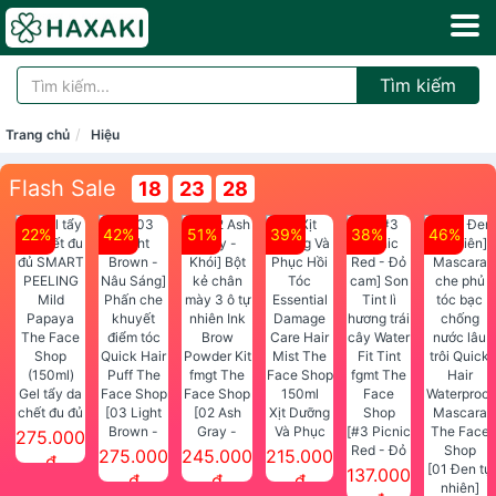
Tìm kiếm
Trang chủ
Hiệu
Flash Sale
18
23
28
22%
42%
51%
39%
38%
46%
Gel tẩy da
chết đu đủ
[03 Light
[02 Ash
Xịt Dưỡng
SMART
Brown -
Gray -
Và Phục
[#3 Picnic
275.000
PEELING
Nâu Sáng]
Khói] Bột
Hồi Tóc
Red - Đỏ
275.000
245.000
215.000
đ
Mild
Phấn che
kẻ chân
Essential
cam] Son
[01 Đen tự
137.000
đ
đ
đ
Papaya
khuyết
mày 3 ô tự
Damage
Tint lì
nhiên]