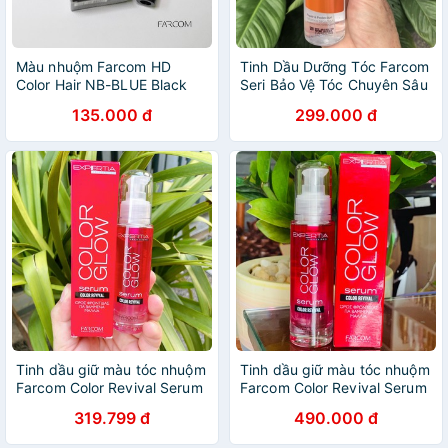
Màu nhuộm Farcom HD
Tinh Dầu Dưỡng Tóc Farcom
Color Hair NB-BLUE Black
Seri Bảo Vệ Tóc Chuyên Sâu
(140ml) - Màu Xanh Đen NB
100ml (CHAI)
135.000 đ
299.000 đ
Tinh dầu giữ màu tóc nhuộm
Tinh dầu giữ màu tóc nhuộm
Farcom Color Revival Serum
Farcom Color Revival Serum
100ml
100ml
319.799 đ
490.000 đ