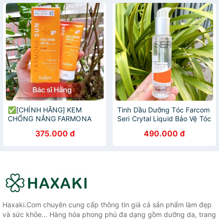
✅[CHÍNH HÃNG] KEM
Tinh Dầu Dưỡng Tóc Farcom
CHỐNG NẮNG FARMONA
Seri Crytal Liquid Bảo Vệ Tóc
SUN
Chuyên Sâu 100ml
375.000 đ
490.000 đ
Haxaki.Com chuyên cung cấp thông tin giá cả sản phẩm làm đẹp
và sức khỏe... Hàng hóa phong phú đa dạng gồm dưỡng da, trang