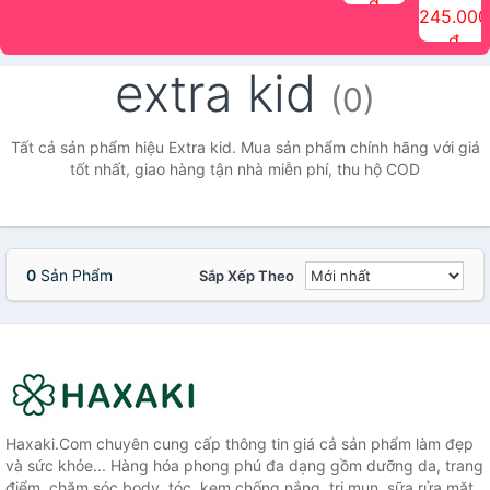
đ
The Face
điểm tóc
nhiên Ink
Care Hair
hương trái
Mascara
245.000
Shop
Quick Hair
Brow
Mist The
cây Water
che phủ
đ
(150ml)
Puff The
Powder Kit
Face Shop
Fit Tint
tóc bạc
Face Shop
fmgt The
150ml
fgmt The
chống
extra kid
Face Shop
Face
nước lâu
(0)
Shop
trôi Quick
Hair
Waterproof
Tất cả sản phẩm hiệu Extra kid. Mua sản phẩm chính hãng với giá
Mascara
tốt nhất, giao hàng tận nhà miễn phí, thu hộ COD
The Face
Shop
0
Sản Phẩm
Sắp Xếp Theo
Haxaki.Com chuyên cung cấp thông tin giá cả sản phẩm làm đẹp
và sức khỏe... Hàng hóa phong phú đa dạng gồm dưỡng da, trang
điểm, chăm sóc body, tóc, kem chống nắng, trị mụn, sữa rửa mặt,