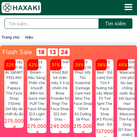
Tìm kiếm
Trang chủ
Hiệu
Flash Sale
18
13
24
22%
42%
51%
39%
38%
46%
Gel tẩy da
chết đu đủ
[03 Light
[02 Ash
Xịt Dưỡng
SMART
Brown -
Gray -
Và Phục
[#3 Picnic
275.000
PEELING
Nâu Sáng]
Khói] Bột
Hồi Tóc
Red - Đỏ
275.000
245.000
215.000
đ
Mild
Phấn che
kẻ chân
Essential
cam] Son
[01 Đen tự
137.000
đ
đ
đ
Papaya
khuyết
mày 3 ô tự
Damage
Tint lì
nhiên]