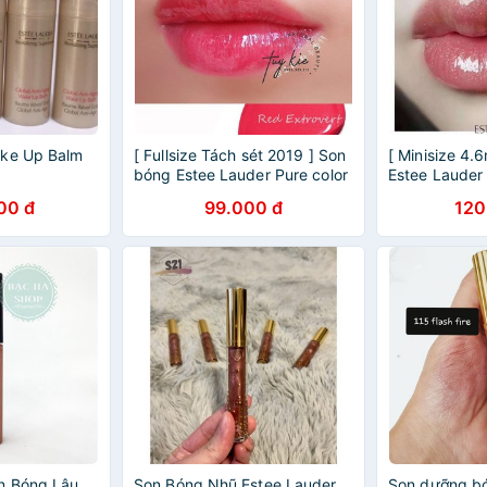
ake Up Balm
[ Fullsize Tách sét 2019 ] Son
[ Minisize 4.
bóng Estee Lauder Pure color
Estee Lauder
envy màu 330 Red Extrovert
Sculping Glo
00 đ
99.000 đ
120
n Bóng Lâu
Son Bóng Nhũ Estee Lauder
Son dưỡng b