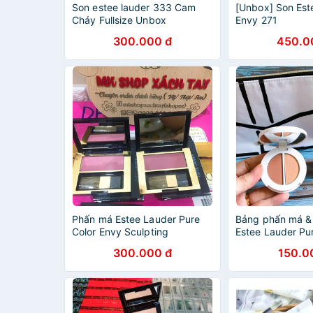
Son estee lauder 333 Cam
[Unbox] Son Est
Cháy Fullsize Unbox
Envy 271
300.000 đ
450.0
Phấn má Estee Lauder Pure
Bảng phấn má & 
Color Envy Sculpting
Estee Lauder Pu
Blush/Blus scluptant
Sculpting Blush 
300.000 đ
150.0
Goddess Powder