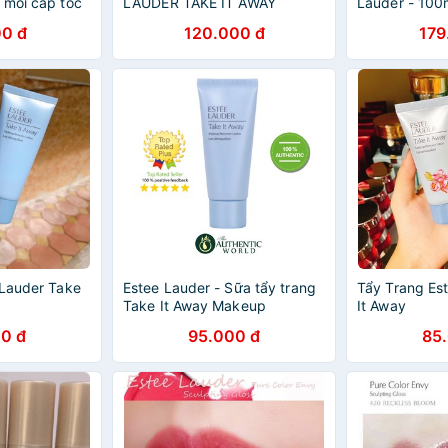
 môi cấp tốc
LAUDER TAKE IT AWAY
Lauder - 100
eeping Mask
MAKEUP REMOVER LOTION
0 đ
120.000 đ
179
huẩn Hàn
 Lauder Take
Estee Lauder - Sữa tẩy trang
Tẩy Trang Es
Take It Away Makeup
It Away
Remover Lotion (30 ml)
0 đ
95.000 đ
85