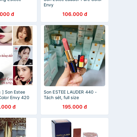
Envy
.000 đ
106.000 đ
g ] Son Estee
Son ESTEE LAUDER 440 -
Color Envy 420
Tách sét, full size
 Tách Sét
.000 đ
195.000 đ