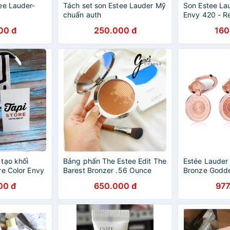
ee Lauder-
Tách set son Estee Lauder Mỹ
Son Estee La
chuẩn auth
Envy 420 - Re
00 đ
250.000 đ
160
tạo khối
Bảng phấn The Estee Edit The
Estée Lauder
re Color Envy
Barest Bronzer .56 Ounce
Bronze Goddes
& Bronze
Medium / Deep 02 (16g)
Powder Gelée
00 đ
650.000 đ
977
 Bronzer