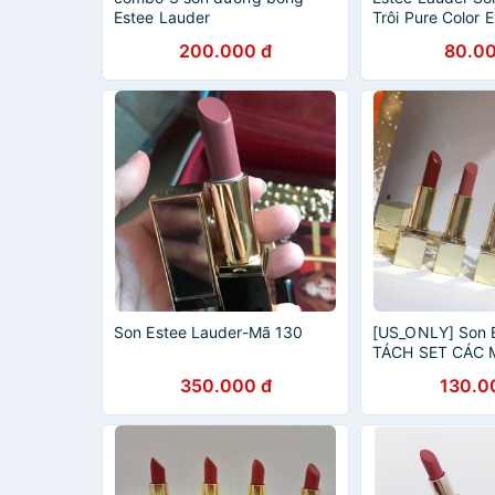
Estee Lauder
Trôi Pure Color 
Gloss 4,6ml #12
200.000 đ
80.00
Spice
Son Estee Lauder-Mã 130
[US_ONLY] Son 
TÁCH SET CÁC 
LẤY ẢNH SON v
350.000 đ
130.0