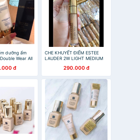
iểm dưỡng ẩm
CHE KHUYẾT ĐIỂM ESTEE
Double Wear All
LAUDER 2W LIGHT MEDIUM
Moisture
.000 đ
290.000 đ
30