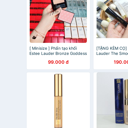
[ Minisize ] Phấn tạo khối
[TẶNG KÈM CỌ] 
Estee Lauder Bronze Goddess
Lauder The Smo
Powder Bronzer Kèm Cọ
Universal Perfec
99.000 đ
190.0
15ml