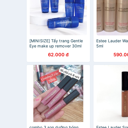
[MINISIZE] Tẩy trang Gentle
Estee Lauder W
Eye make up remover 30ml
5ml
62.000 đ
590.0
combo 3 son dưỡng bóng
Estee Lauder So