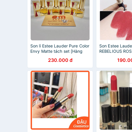
Son lì Estee Lauder Pure Color
Son Estee Laud
Envy Matte tách set [Hàng
REBELIOUS ROSE
Pháp]
set không hộp
230.000 đ
190.0