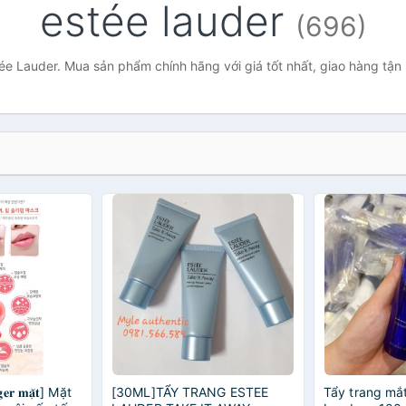
estée lauder
(696)
ée Lauder. Mua sản phẩm chính hãng với giá tốt nhất, giao hàng tận
𝐠𝐞𝐫 𝐦𝐚̣̆𝐭] Mặt
[30ML]TẨY TRANG ESTEE
Tẩy trang mắ