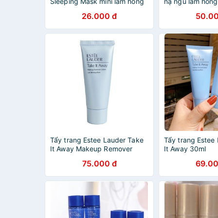
Sleeping Mask mini làm hồng
nạ ngủ làm hồng
môi giảm khô môi nứt nẻ môi
Laneige- Lip Sl
26.000 đ
50.00
[𝐓𝐚̣̆𝐧𝐠 𝐦𝐚́𝐲 𝐦𝐚𝐬𝐬𝐚𝐠𝐞𝐫 𝐦𝐚̣̆𝐭]
mini [cam kết c
Quốc ]
Tẩy trang Estee Lauder Take
Tẩy trang Estee
It Away Makeup Remover
It Away 30ml
Lotion 30ml
75.000 đ
69.00