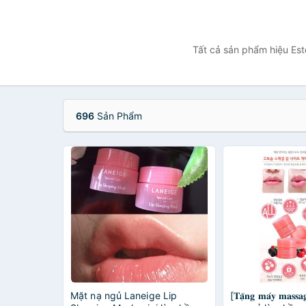
Tất cả sản phẩm hiệu Est
696
Sản Phẩm
Mặt nạ ngủ Laneige Lip
[𝐓𝐚̣̆𝐧𝐠 𝐦𝐚́𝐲 𝐦𝐚𝐬𝐬