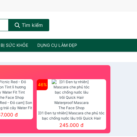
Tìm kiếm
 BỊ SỨC KHỎE
DỤNG CỤ LÀM ĐẸP
46%
 Red - Đỏ cam] Son
ng trái cây Water Fit
mt The Face Shop
[01 Đen tự nhiên] Mascara che phủ tóc
37.000 đ
bạc chống nước lâu trôi Quick Hair
Waterproof Mascara The Face Shop
245.000 đ