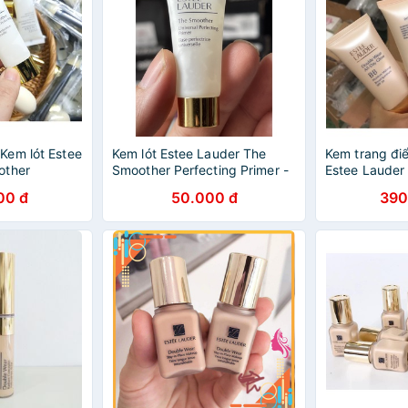
Kem lót Estee
Kem lót Estee Lauder The
Kem trang đ
other
Smoother Perfecting Primer -
Estee Lauder 
ting Primer
Kem lót che phủ lỗ chân lông -
Day Glow BB 
00 đ
50.000 đ
390
Minisize
Makeup SPF 