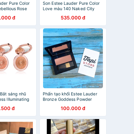
uder Pure Color
Son Estee Lauder Pure Color
bellious Rose
Love màu 140 Naked City
cam nude đất da
.000 đ
535.000 đ
 Bắt sáng nhũ
Phấn tạo khối Estee Lauder
s Illuminating
Bronze Goddess Powder
 7g
Bronzer
.500 đ
100.000 đ