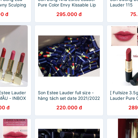
Evny Sculping
Pure Color Envy Kissable Lip
Lauder 115
0 Intense
Shine 2.7ml Màu 115 Flash
0 đ
295.000 đ
75
Fire
Estee Lauder
Son Estee Lauder full size -
[ Fullsize 3.5
MẪU - INBOX
hàng tách set date 2021/2022
Lauder Pure 
à chọn màu
các màu
Tester Unbox
00 đ
220.000 đ
289