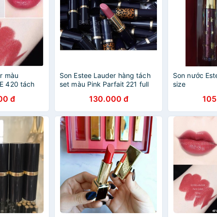
er màu
Son Estee Lauder hàng tách
Son nước Este
 420 tách
set màu Pink Parfait 221 full
size
size
00 đ
130.000 đ
105