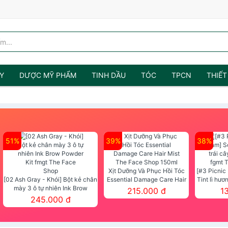
Y
DƯỢC MỸ PHẨM
TINH DẦU
TÓC
TPCN
THIẾT
51%
39%
38%
Xịt Dưỡng Và Phục Hồi Tóc
[#3 Picnic
[02 Ash Gray - Khói] Bột kẻ chân
Essential Damage Care Hair
Tint lì hươ
mày 3 ô tự nhiên Ink Brow
Mist The Face Shop 150ml
Tint fg
215.000 đ
1
Powder Kit fmgt The Face Shop
245.000 đ