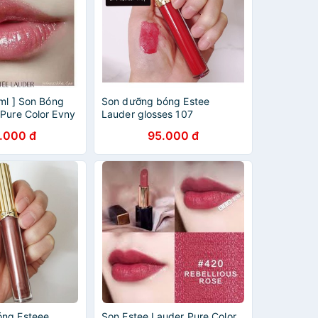
6ml ] Son Bóng
Son dưỡng bóng Estee
 Pure Color Evny
Lauder glosses 107
ss #420
.000 đ
95.000 đ
óng Esteee
Son Estee Lauder Pure Color