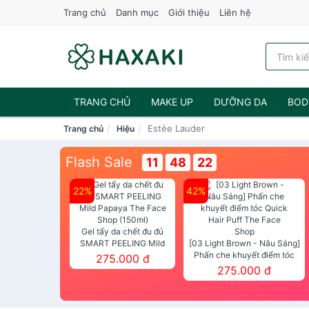
Trang chủ
Danh mục
Giới thiệu
Liên hệ
TRANG CHỦ
MAKE UP
DƯỠNG DA
BOD
Estée Lauder
Trang chủ
Hiệu
NƯỚC HOA
Flash Sale
11
48
20
22%
42%
Gel tẩy da chết đu đủ
SMART PEELING Mild
[03 Light Brown - Nâu Sáng]
Papaya The Face Shop
Phấn che khuyết điểm tóc
275.000 đ
(150ml)
Quick Hair Puff The Face Shop
275.000 đ