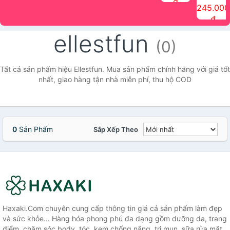
đ
The Face
điểm tóc
nhiên Ink
Care Hair
hương trái
Mascara
245.000
Shop
Quick Hair
Brow
Mist The
cây Water
che phủ
đ
(150ml)
Puff The
Powder Kit
Face Shop
Fit Tint
tóc bạc
Face Shop
fmgt The
150ml
fgmt The
chống
ellestfun
Face Shop
Face
nước lâu
(0)
Shop
trôi Quick
Hair
Waterproof
Tất cả sản phẩm hiệu Ellestfun. Mua sản phẩm chính hãng với giá tốt
Mascara
nhất, giao hàng tận nhà miễn phí, thu hộ COD
The Face
Shop
0
Sản Phẩm
Sắp Xếp Theo
Haxaki.Com chuyên cung cấp thông tin giá cả sản phẩm làm đẹp
và sức khỏe... Hàng hóa phong phú đa dạng gồm dưỡng da, trang
điểm, chăm sóc body, tóc, kem chống nắng, trị mụn, sữa rửa mặt,