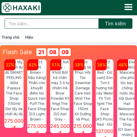
Tìm kiếm
Trang chủ
Hiệu
Flash Sale
21
08
09
22%
42%
51%
39%
38%
46%
Gel tẩy da
chết đu đủ
[03 Light
[02 Ash
Xịt Dưỡng
SMART
Brown -
Gray -
Và Phục
[#3 Picnic
275.000
PEELING
Nâu Sáng]
Khói] Bột
Hồi Tóc
Red - Đỏ
275.000
245.000
215.000
đ
Mild
Phấn che
kẻ chân
Essential
cam] Son
[01 Đen tự
137.000
đ
đ
đ
Papaya
khuyết
mày 3 ô tự
Damage
Tint lì
nhiên]