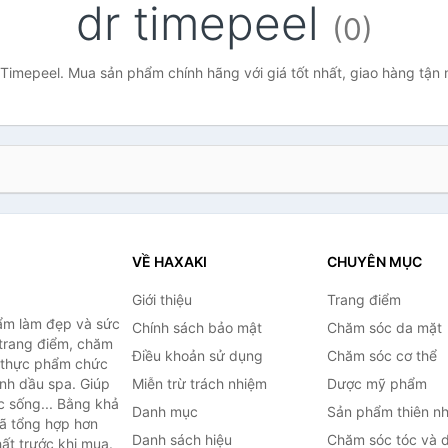
dr timepeel
(0)
Timepeel. Mua sản phẩm chính hãng với giá tốt nhất, giao hàng tận
VỀ HAXAKI
CHUYÊN MỤC
Giới thiệu
Trang điểm
ẩm làm đẹp và sức
Chính sách bảo mật
Chăm sóc da mặt
trang điểm, chăm
Điều khoản sử dụng
Chăm sóc cơ thể
, thực phẩm chức
inh dầu spa. Giúp
Miễn trừ trách nhiệm
Dược mỹ phẩm
c sống... Bằng khả
Danh mục
Sản phẩm thiên nh
đã tổng hợp hơn
Danh sách hiệu
Chăm sóc tóc và 
ất trước khi mua.