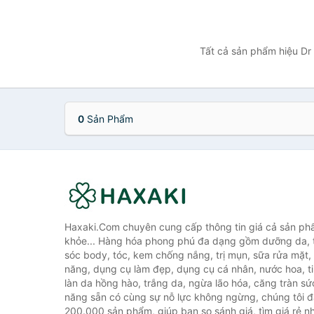
Tất cả sản phẩm hiệu Dr 
0
Sản Phẩm
Haxaki.Com chuyên cung cấp thông tin giá cả sản ph
khỏe... Hàng hóa phong phú đa dạng gồm dưỡng da, 
sóc body, tóc, kem chống nắng, trị mụn, sữa rửa mặt
năng, dụng cụ làm đẹp, dụng cụ cá nhân, nước hoa, t
làn da hồng hào, trắng da, ngừa lão hóa, căng tràn sứ
năng sẵn có cùng sự nỗ lực không ngừng, chúng tôi 
200.000 sản phẩm, giúp bạn so sánh giá, tìm giá rẻ nh