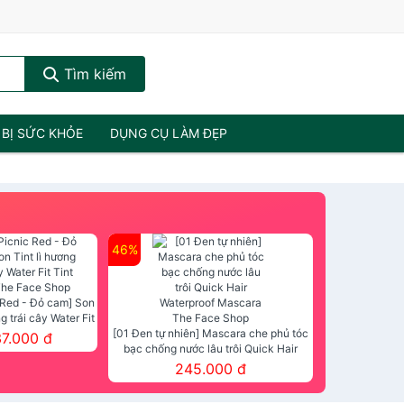
Tìm kiếm
 BỊ SỨC KHỎE
DỤNG CỤ LÀM ĐẸP
46%
 Red - Đỏ cam] Son
ng trái cây Water Fit
mt The Face Shop
[01 Đen tự nhiên] Mascara che phủ tóc
37.000 đ
bạc chống nước lâu trôi Quick Hair
Waterproof Mascara The Face Shop
245.000 đ