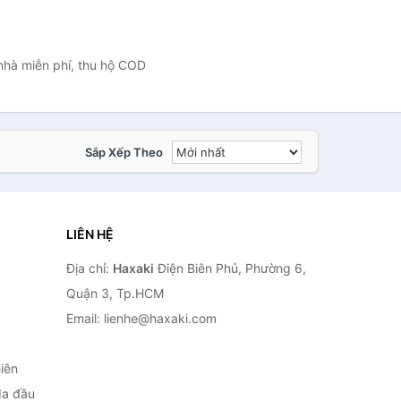
 nhà miễn phí, thu hộ COD
Sắp Xếp Theo
LIÊN HỆ
Địa chỉ:
Haxaki
Điện Biên Phủ, Phường 6,
Quận 3, Tp.HCM
Email: lienhe@haxaki.com
iên
da đầu