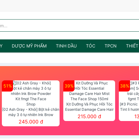
Y
DƯỢC MỸ PHẨM
TINH DẦU
TÓC
TPCN
THIẾT
51%
39%
38%
Xịt Dưỡng Và Phục Hồi Tóc
[#3 Picnic
[02 Ash Gray - Khói] Bột kẻ chân
Essential Damage Care Hair
Tint lì hươ
mày 3 ô tự nhiên Ink Brow
Mist The Face Shop 150ml
Tint fg
215.000 đ
1
Powder Kit fmgt The Face Shop
245.000 đ