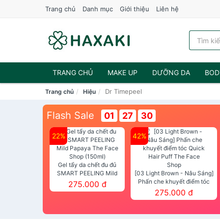
Trang chủ
Danh mục
Giới thiệu
Liên hệ
TRANG CHỦ
MAKE UP
DƯỠNG DA
BOD
Dr Timepeel
Trang chủ
Hiệu
NƯỚC HOA
Flash Sale
01
27
30
22%
42%
Gel tẩy da chết đu đủ
SMART PEELING Mild
[03 Light Brown - Nâu Sáng]
Papaya The Face Shop
Phấn che khuyết điểm tóc
275.000 đ
(150ml)
Quick Hair Puff The Face Shop
275.000 đ