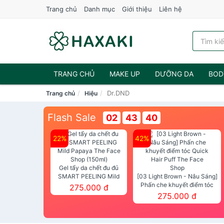
Trang chủ
Danh mục
Giới thiệu
Liên hệ
TRANG CHỦ
MAKE UP
DƯỠNG DA
BOD
Dr.DND
Trang chủ
Hiệu
NƯỚC HOA
Flash Sale
02
43
39
22%
42%
Gel tẩy da chết đu đủ
SMART PEELING Mild
[03 Light Brown - Nâu Sáng]
Papaya The Face Shop
Phấn che khuyết điểm tóc
275.000 đ
(150ml)
Quick Hair Puff The Face Shop
275.000 đ