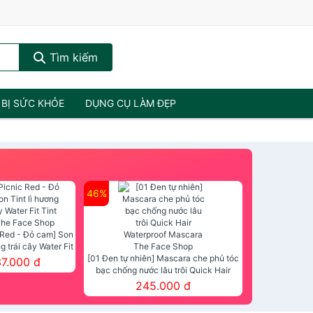
Tìm kiếm
 BỊ SỨC KHỎE
DỤNG CỤ LÀM ĐẸP
46%
 Red - Đỏ cam] Son
ng trái cây Water Fit
mt The Face Shop
[01 Đen tự nhiên] Mascara che phủ tóc
37.000 đ
bạc chống nước lâu trôi Quick Hair
Waterproof Mascara The Face Shop
245.000 đ