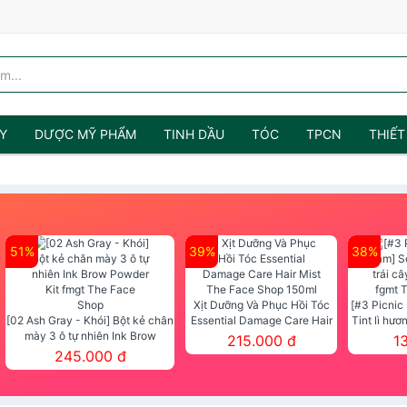
Y
DƯỢC MỸ PHẨM
TINH DẦU
TÓC
TPCN
THIẾT
51%
39%
38%
Xịt Dưỡng Và Phục Hồi Tóc
[#3 Picnic
[02 Ash Gray - Khói] Bột kẻ chân
Essential Damage Care Hair
Tint lì hươ
mày 3 ô tự nhiên Ink Brow
Mist The Face Shop 150ml
Tint fg
215.000 đ
1
Powder Kit fmgt The Face Shop
245.000 đ