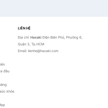
LIÊN HỆ
Địa chỉ:
Haxaki
Điện Biên Phủ, Phường 6,
Quận 3, Tp.HCM
Email: lienhe@haxaki.com
iên
da đầu
năng
 sức khỏe
đẹp