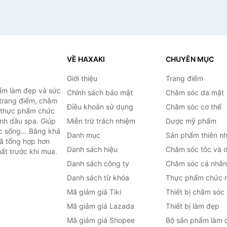
VỀ HAXAKI
CHUYÊN MỤC
Giới thiệu
Trang điểm
ẩm làm đẹp và sức
Chính sách bảo mật
Chăm sóc da mặt
trang điểm, chăm
Điều khoản sử dụng
Chăm sóc cơ thể
, thực phẩm chức
inh dầu spa. Giúp
Miễn trừ trách nhiệm
Dược mỹ phẩm
c sống... Bằng khả
Danh mục
Sản phẩm thiên nh
đã tổng hợp hơn
Danh sách hiệu
Chăm sóc tóc và 
ất trước khi mua.
Danh sách công ty
Chăm sóc cá nhân
Danh sách từ khóa
Thực phẩm chức 
Mã giảm giá Tiki
Thiết bị chăm sóc
Mã giảm giá Lazada
Thiết bị làm đẹp
Mã giảm giá Shopee
Bộ sản phẩm làm 