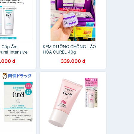
g Cấp Ẩm
KEM DƯỠNG CHỐNG LÃO
urel Intensive
HÓA CUREL 40g
e Makeup
.000 đ
339.000 đ
l 130g