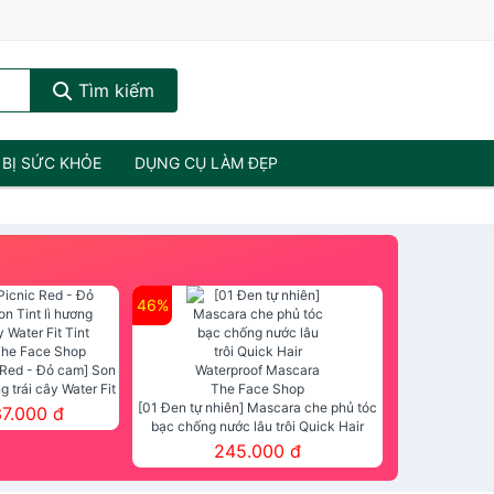
Tìm kiếm
 BỊ SỨC KHỎE
DỤNG CỤ LÀM ĐẸP
46%
 Red - Đỏ cam] Son
ng trái cây Water Fit
mt The Face Shop
[01 Đen tự nhiên] Mascara che phủ tóc
37.000 đ
bạc chống nước lâu trôi Quick Hair
Waterproof Mascara The Face Shop
245.000 đ