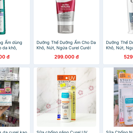
ng Ẩm dùng
Dưỡng Thể Dưỡng Ẩm Cho Da
Dưỡng Thể D
o da khô,
Khô, Nứt, Ngứa Curel Curél
Khô, Nứt, Ngứ
l Hydra
Ultra Healing Lotion 177ml
Itch Defense 
00 đ
299.000 đ
529
fense
(Mỹ)
(Mỹ)
ml (Mỹ)
 da curel kao
Sữa chống nắng Curel UV
Sữa Chống N