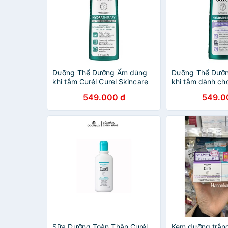
Dưỡng Thể Dưỡng Ẩm dùng
Dưỡng Thể Dưỡ
khi tắm Curél Curel Skincare
khi tắm dành ch
Hydra Therapy Wet Skin
ngứa Curel Curé
549.000 đ
549.0
Moisturizer 354ml (Mỹ)
Therapy Itch De
Moisturizer 354
Sữa Dưỡng Toàn Thân Curél
Kem dưỡng trắng