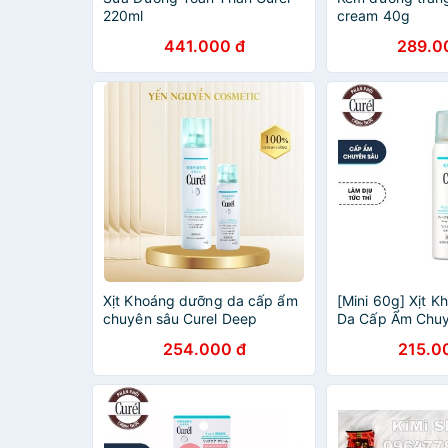
220ml
cream 40g
441.000 đ
289.0
Xịt Khoáng dưỡng da cấp ẩm
[Mini 60g] Xịt 
chuyên sâu Curel Deep
Da Cấp Ẩm Chuy
Moisture Spray 60g - 150g
Intensive Moist
254.000 đ
215.0
Moisture Spray