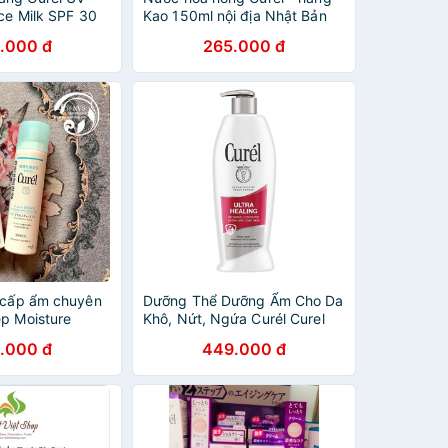
ce Milk SPF 30
Kao 150ml nội địa Nhật Bản
.000 đ
265.000 đ
 cấp ẩm chuyên
Dưỡng Thể Dưỡng Ẩm Cho Da
ep Moisture
Khô, Nứt, Ngứa Curél Curel
Ultra Healing Lotion 384ml
.000 đ
449.000 đ
(Mỹ)