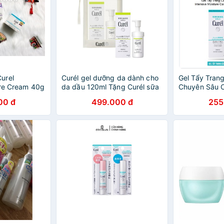
urel
Curél gel dưỡng da dành cho
Gel Tẩy Tran
ure Cream 40g
da dầu 120ml Tặng Curél sữa
Chuyên Sâu C
rửa mặt dạng bọt dành cho
Moisture Car
00 đ
499.000 đ
255
da dầu 90ml
Cleansing Ge