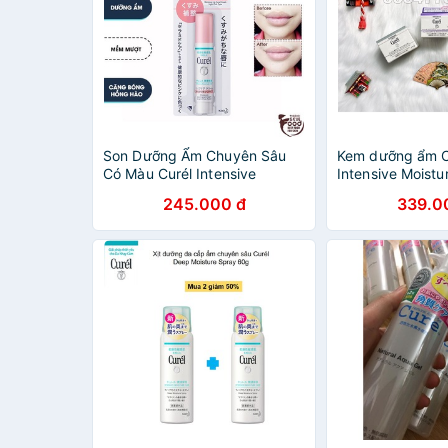
Son Dưỡng Ẩm Chuyên Sâu
Kem dưỡng ẩm C
Có Màu Curél Intensive
Intensive Moist
Moisture Care Moisture Lip
245.000 đ
339.0
Care Cream Light Pink Type
4.2g