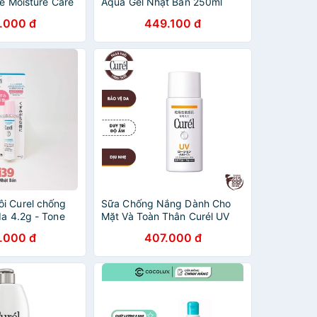
ve Moisture Care
Aqua Gel Nhật Bản 250ml
[HangNhat]
.000 đ
449.100 đ
i Curel chống
Sữa Chống Nắng Dành Cho
da 4.2g - Tone
Mặt Và Toàn Thân Curél UV
Protection Milk
.000 đ
407.000 đ
SPF50+/PA+++ 60ml