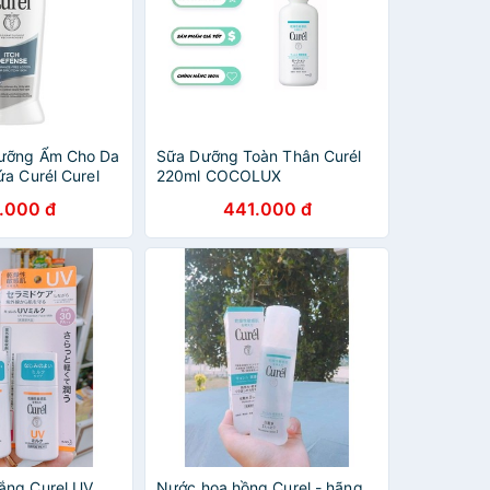
ưỡng Ẩm Cho Da
Sữa Dưỡng Toàn Thân Curél
a Curél Curel
220ml COCOLUX
Lotion 591ml
.000 đ
441.000 đ
ắng Curel UV
Nước hoa hồng Curel - hãng