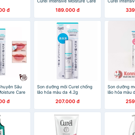
Curel Intensive Moisture Care
Curél Intensi
Hair Conditioner 200ml
Shampoo
00 đ
189.000 đ
339
Chuyên Sâu
Son dưỡng môi Curel chống
Son dưỡng mô
Moisture Care
lão hóa màu da 4.2g
lão hóa màu 
re Cream 4.2g
hồng
00 đ
207.000 đ
259