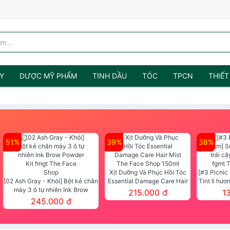
Y
DƯỢC MỸ PHẨM
TINH DẦU
TÓC
TPCN
THIẾT
51%
39%
38%
Xịt Dưỡng Và Phục Hồi Tóc
[#3 Picnic
[02 Ash Gray - Khói] Bột kẻ chân
Essential Damage Care Hair
Tint lì hươ
mày 3 ô tự nhiên Ink Brow
Mist The Face Shop 150ml
Tint fg
215.000 đ
1
Powder Kit fmgt The Face Shop
245.000 đ