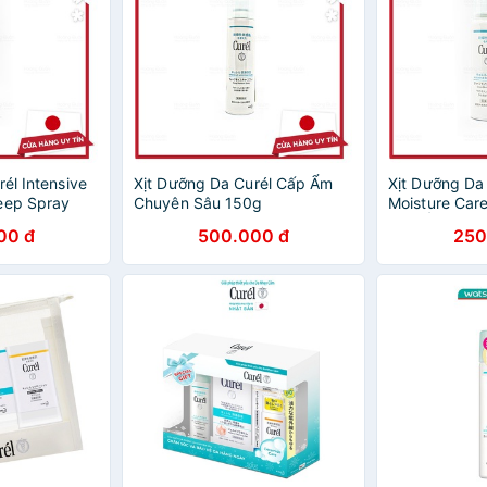
él Intensive
Xịt Dưỡng Da Curél Cấp Ẩm
Xịt Dưỡng Da 
eep Spray
Chuyên Sâu 150g
Moisture Car
 Sâu 60g
Cấp Ẩm Chuy
00 đ
500.000 đ
250