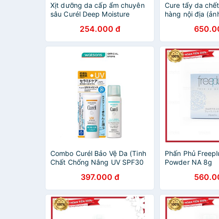
Xịt dưỡng da cấp ẩm chuyên
Cure tẩy da chế
sâu Curél Deep Moisture
hàng nội địa (ản
Spray 60g
254.000 đ
650.0
Combo Curél Bảo Vệ Da (Tinh
Phấn Phủ Freepl
Chất Chống Nắng UV SPF30
Powder NA 8g
PA+++ 50g Tặng Xịt Dưỡng
397.000 đ
560.0
Da Cấp Ẩm 60g)