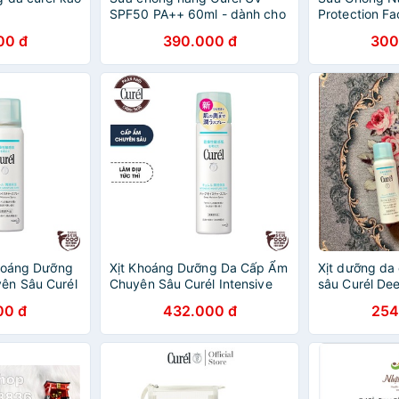
SPF50 PA++ 60ml - dành cho
Protection Fa
da nhạy cảm
PA++ 30ml
00 đ
390.000 đ
300
Khoáng Dưỡng
Xịt Khoáng Dưỡng Da Cấp Ẩm
Xịt dưỡng da
ên Sâu Curél
Chuyên Sâu Curél Intensive
sâu Curél De
ure Care Deep
Moisture Care Deep Moisture
Spray
00 đ
432.000 đ
254
Spray 150g