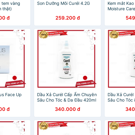
t tem vàng
Son Dưỡng Môi Curél 4.2G
Kem mắt Kao 
h thật)
Moisture Care
Eye Cream 2
00 đ
259.200 đ
549
Ẩm Mắt - Hàn
cao cấp
us Face Up
Dầu Xả Curél Cấp Ẩm Chuyên
Dầu Xả Curé
Sâu Cho Tóc & Da Đầu 420ml
Sâu Cho Tóc 
00 đ
340.000 đ
340