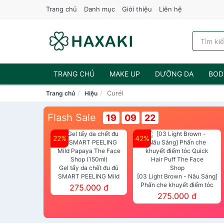
Trang chủ
Danh mục
Giới thiệu
Liên hệ
TRANG CHỦ
MAKE UP
DƯỠNG DA
BOD
Curél
Trang chủ
Hiệu
NƯỚC HOA
Flash Sale
19
09
21
22%
42%
Gel tẩy da chết đu đủ
SMART PEELING Mild
[03 Light Brown - Nâu Sáng]
Papaya The Face Shop
Phấn che khuyết điểm tóc
275.000 đ
(150ml)
Quick Hair Puff The Face Shop
275.000 đ