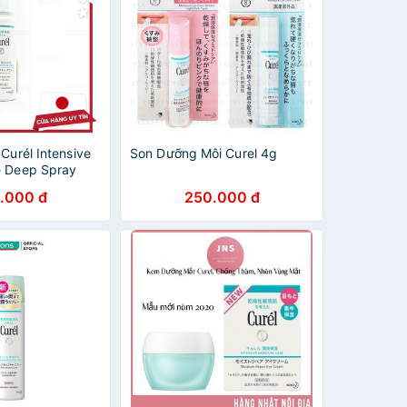
Curél Intensive
Son Dưỡng Môi Curel 4g
e Deep Spray
ên Sâu 60g
.000 đ
250.000 đ