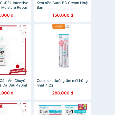
CURÉL Intensive
Kem nền Curel BB Cream Nhật
 Moisture Repair
Bản
5g Kem Dưỡng
.000 đ
150.000 đ
g Nhật nội địa
l Cấp Ẩm Chuyên
Curel son dưỡng ẩm môi hồng
& Da Đầu 420ml
nhạt 4.2g
.000 đ
288.000 đ