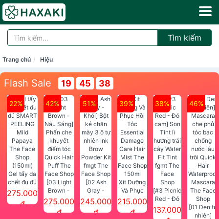
Tìm kiếm
Trang chủ
Hiệu
Flash Sale
19
45
38
22%
42%
51%
39%
38%
46%
Gel tẩy da
chết đu đủ
[03 Light
[02 Ash
Xịt Dưỡng
SMART
Brown -
Gray -
Và Phục
[#3 Picnic
275.000
PEELING
Nâu Sáng]
Khói] Bột
Hồi Tóc
Red - Đỏ
275.000
245.000
215.000
đ
Mild
Phấn che
kẻ chân
Essential
cam] Son
[01 Đen tự
137.000
đ
đ
đ
Papaya
khuyết
mày 3 ô tự
Damage
Tint lì
nhiên]