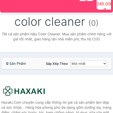
đ
The Face
điểm tóc
nhiên Ink
Care Hair
hương trái
Mascara
245.000
Shop
Quick Hair
Brow
Mist The
cây Water
che phủ
đ
(150ml)
Puff The
Powder Kit
Face Shop
Fit Tint
tóc bạc
Face Shop
fmgt The
150ml
fgmt The
chống
color cleaner
Face Shop
Face
nước lâu
(0)
Shop
trôi Quick
Hair
Waterproof
Tất cả sản phẩm hiệu Color Cleaner. Mua sản phẩm chính hãng với
Mascara
giá tốt nhất, giao hàng tận nhà miễn phí, thu hộ COD
The Face
Shop
0
Sản Phẩm
Sắp Xếp Theo
Haxaki.Com chuyên cung cấp thông tin giá cả sản phẩm làm đẹp
và sức khỏe... Hàng hóa phong phú đa dạng gồm dưỡng da, trang
điểm, chăm sóc body, tóc, kem chống nắng, trị mụn, sữa rửa mặt,