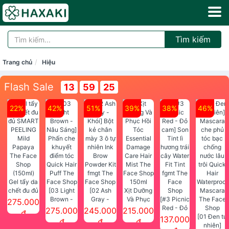
Tìm kiếm
Trang chủ
Hiệu
Flash Sale
13
59
23
22%
42%
51%
39%
38%
46%
Gel tẩy da
chết đu đủ
[03 Light
[02 Ash
Xịt Dưỡng
SMART
Brown -
Gray -
Và Phục
[#3 Picnic
275.000
PEELING
Nâu Sáng]
Khói] Bột
Hồi Tóc
Red - Đỏ
275.000
245.000
215.000
đ
Mild
Phấn che
kẻ chân
Essential
cam] Son
[01 Đen tự
137.000
đ
đ
đ
Papaya
khuyết
mày 3 ô tự
Damage
Tint lì
nhiên]