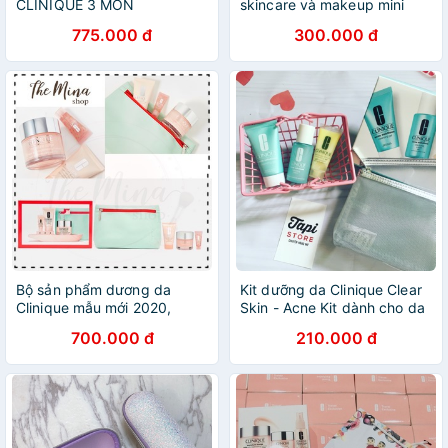
CLINIQUE 3 MÓN
skincare và makeup mini
siêu tiện lợi
775.000 đ
300.000 đ
Bộ sản phẩm dương da
Kit dưỡng da Clinique Clear
Clinique mẫu mới 2020,
Skin - Acne Kit dành cho da
fullbox, sale in Store
mụn
700.000 đ
210.000 đ