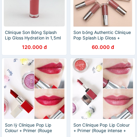
Clinique Son Bóng Splash
Son bóng Authentic Clinique
Lip Gloss Hydration in 1,5ml
Pop Splash Lip Gloss +
#12 ROSEWATER
Hydration mini
120.000 đ
60.000 đ
Son lỳ Clinique Pop Lip
Son Clinique Pop Lip Colour
Colour + Primer (Rouge
+ Primer (Rouge intense +
intense + Base) 08 Cherry
Base) tone 14 Plumpop