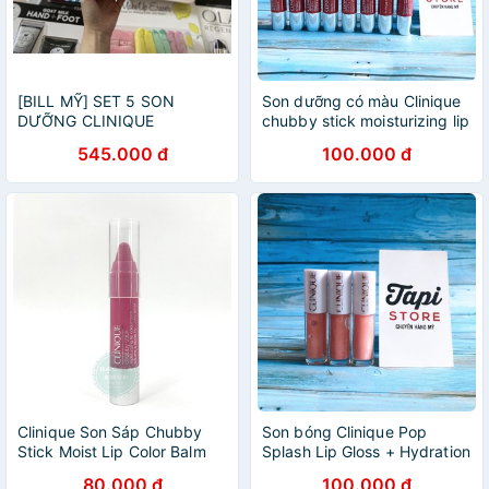
[BILL MỸ] SET 5 SON
Son dưỡng có màu Clinique
DƯỠNG CLINIQUE
chubby stick moisturizing lip
FULLSIZE MUA TẠI MACY’S
colour balm
545.000 đ
100.000 đ
MỸ
Clinique Son Sáp Chubby
Son bóng Clinique Pop
Stick Moist Lip Color Balm
Splash Lip Gloss + Hydration
#06 Woppin Watermelon
80.000 đ
100.000 đ