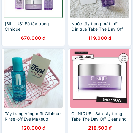
[BILL US] Bộ tẩy trang
Nước tẩy trang mắt môi
Clinique
Clinique Take The Day Off
Makeup Remover for lids,
670.000 đ
119.000 đ
lashes & lips
Tẩy trang vùng mắt Clinique
CLINIQUE - Sáp tẩy trang
Rinse-off Eye Makeup
Take The Day Off Cleansing
Solvent
Balm 125ml
120.000 đ
218.500 đ