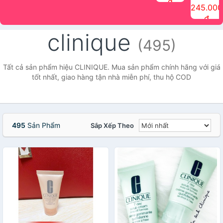
đ
The Face
điểm tóc
nhiên Ink
Care Hair
hương trái
Mascara
245.000
Shop
Quick Hair
Brow
Mist The
cây Water
che phủ
đ
(150ml)
Puff The
Powder Kit
Face Shop
Fit Tint
tóc bạc
Face Shop
fmgt The
150ml
fgmt The
chống
clinique
Face Shop
Face
nước lâu
(495)
Shop
trôi Quick
Hair
Waterproof
Tất cả sản phẩm hiệu CLINIQUE. Mua sản phẩm chính hãng với giá
Mascara
tốt nhất, giao hàng tận nhà miễn phí, thu hộ COD
The Face
Shop
495
Sản Phẩm
Sắp Xếp Theo