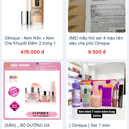
Clinique - Kem Nền + Kem
[Mỹ] mẫu thử set 4 màu nền
Che Khuyết Điểm 2 trong 1
siêu che phủ Clinique
Clinique Beyond Perfecting
Sample
476.000 đ
9.500 đ
Foundation Concealer 2 in 1
30ml
[SẴN] _ BỘ DƯỠNG DA
[ Clinique ] Set 7 món