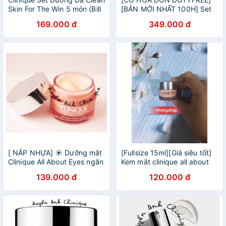
Skin For The Win 5 món (Bill
[BẢN MỚI NHẤT 100H] Set
Mỹ - Tách set)
dưỡng ẩm CLINIQUE ULTRA
169.000 đ
349.000 đ
HYDRATION 3 sản phẩm
DATE 2023
[ NẮP NHỰA] ☀ Dưỡng mắt
[Fullsize 15ml][Giá siêu tốt]
Clinique All About Eyes ngăn
Kem mắt clinique all about
ngừa quầng thâm, bọng mắt
eye
139.000 đ
120.000 đ
☀