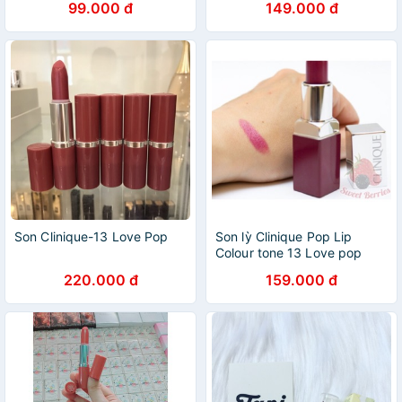
99.000 đ
149.000 đ
Pop tone đỏ Cherry/ Bare
pop/ Plum pop
Son Clinique-13 Love Pop
Son lỳ Clinique Pop Lip
Colour tone 13 Love pop
220.000 đ
159.000 đ