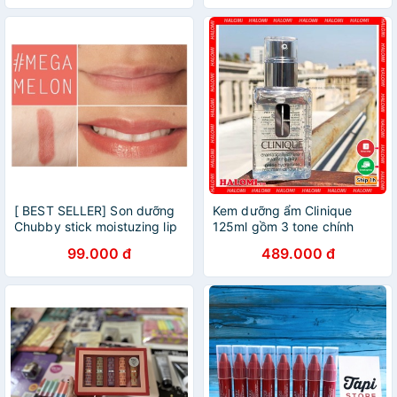
[ BEST SELLER] Son dưỡng
Kem dưỡng ẩm Clinique
Chubby stick moistuzing lip
125ml gồm 3 tone chính
color balm màu hồng cam
hãng giúp da sáng khỏe
99.000 đ
489.000 đ
04 Mega Melon
mạnh