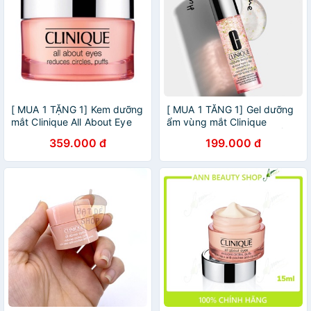
[ MUA 1 TẶNG 1] Kem dưỡng
[ MUA 1 TĂNG 1] Gel dưỡng
mắt Clinique All About Eye
ẩm vùng mắt Clinique
15ml
moisture surge eye- HUYỀN
359.000 đ
199.000 đ
ANH CLINIQUE