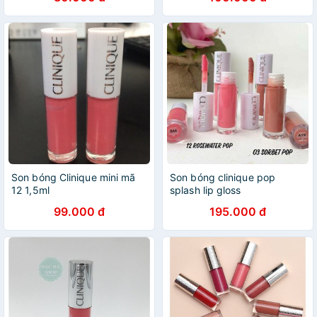
1.2g
Son bóng Clinique mini mã
Son bóng clinique pop
12 1,5ml
splash lip gloss
99.000 đ
195.000 đ