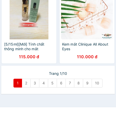
[5/15ml][Mới] Tính chất
Kem mắt Clinique All About
thông minh cho mắt
Eyes
CLINIQUE Moisture Surge
115.000 đ
110.000 đ
Eye 96-Hour Hydro-Filler
Concentrate
Trang 1/10
1
2
3
4
5
6
7
8
9
10