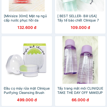
[Minisize 30ml] Mặt nạ ngủ
[ BEST SELLER- Bill USA]
cấp nước phục hồi da
Tẩy tế bào chết Clinique 7
Clinique Moisture Surge
Day Scrub Cream 30ml
132.600 đ
109.000 đ
Overnight Mask
unbox
Đầu cọ máy rửa mặt Clinique
Tẩy trang mắt môi CLINIQUE
Purifying Cleansing Brush
TAKE THE DAY OFF MAKEUP
50ml
499.000 đ
66.000 đ