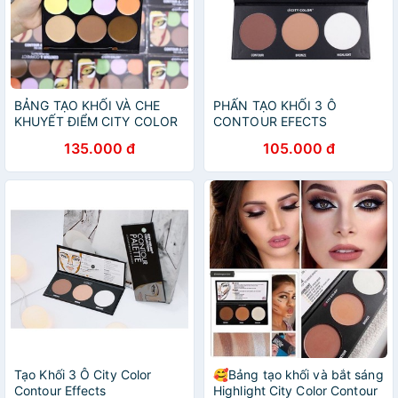
BẢNG TẠO KHỐI VÀ CHE
PHẤN TẠO KHỐI 3 Ô
KHUYẾT ĐIỂM CITY COLOR
CONTOUR EFECTS
CONTOUR AND CORRECT
135.000 đ
105.000 đ
CREAM 7ô
Tạo Khối 3 Ô City Color
🥰Bảng tạo khối và bắt sáng
Contour Effects
Highlight City Color Contour