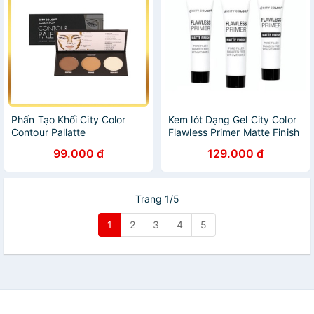
Phấn Tạo Khối City Color
Kem lót Dạng Gel City Color
Contour Pallatte
Flawless Primer Matte Finish
USA - Tuýp 27.2ml
99.000 đ
129.000 đ
Trang 1/5
1
2
3
4
5