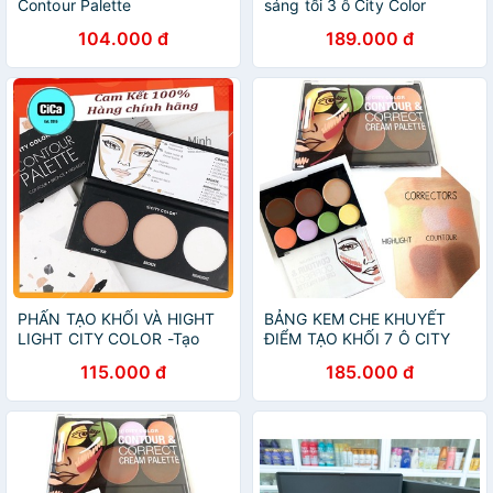
Contour Palette
sáng tối 3 ô City Color
Contour Effects Palette
104.000 đ
189.000 đ
Chuẩn Auth 100%
PHẤN TẠO KHỐI VÀ HIGHT
BẢNG KEM CHE KHUYẾT
LIGHT CITY COLOR -Tạo
ĐIỂM TẠO KHỐI 7 Ô CITY
Khối, Hight Light City Color 3
COLOR
115.000 đ
185.000 đ
Ô