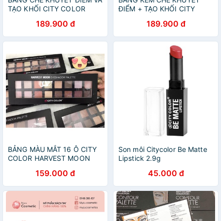
TẠO KHỐI CITY COLOR
ĐIỂM + TẠO KHỐI CITY
PHOTO CHIC CONCEALER &
COLOR PERFECTING
189.900 đ
189.900 đ
CONTOUR PALETTE
PALETTE
BẢNG MÀU MẮT 16 Ô CITY
Son môi Citycolor Be Matte
COLOR HARVEST MOON
Lipstick 2.9g
EYESHADOW PALETTE
159.000 đ
45.000 đ