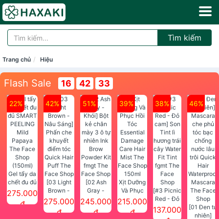
Tìm kiếm
Trang chủ
Hiệu
Flash Sale
16
42
32
22%
42%
51%
39%
38%
46%
Gel tẩy da
chết đu đủ
[03 Light
[02 Ash
Xịt Dưỡng
SMART
Brown -
Gray -
Và Phục
[#3 Picnic
275.000
PEELING
Nâu Sáng]
Khói] Bột
Hồi Tóc
Red - Đỏ
275.000
245.000
215.000
đ
Mild
Phấn che
kẻ chân
Essential
cam] Son
[01 Đen tự
137.000
đ
đ
đ
Papaya
khuyết
mày 3 ô tự
Damage
Tint lì
nhiên]