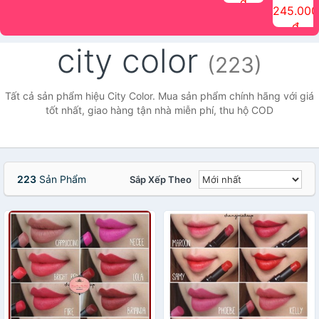
đ
The Face
điểm tóc
nhiên Ink
Care Hair
hương trái
Mascara
245.000
Shop
Quick Hair
Brow
Mist The
cây Water
che phủ
đ
(150ml)
Puff The
Powder Kit
Face Shop
Fit Tint
tóc bạc
Face Shop
fmgt The
150ml
fgmt The
chống
city color
Face Shop
Face
nước lâu
(223)
Shop
trôi Quick
Hair
Waterproof
Tất cả sản phẩm hiệu City Color. Mua sản phẩm chính hãng với giá
Mascara
tốt nhất, giao hàng tận nhà miễn phí, thu hộ COD
The Face
Shop
223
Sản Phẩm
Sắp Xếp Theo