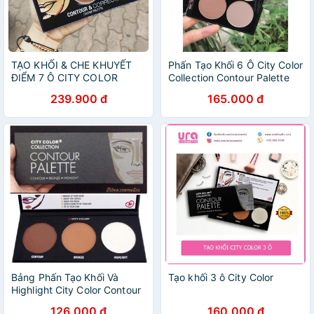
TẠO KHỐI & CHE KHUYẾT
Phấn Tạo Khối 6 Ô City Color
ĐIỂM 7 Ô CITY COLOR
Collection Contour Palette
CONTOUR & CORRECT
239.900 đ
165.000 đ
CREAM PALETTE
Bảng Phấn Tạo Khối Và
Tạo khối 3 ô City Color
Highlight City Color Contour
Palette
126.000 đ
160.000 đ