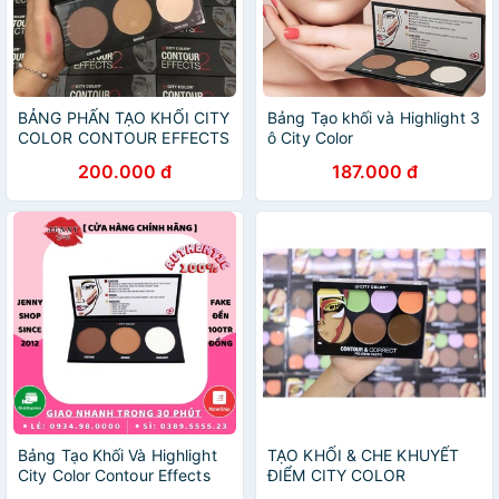
BẢNG PHẤN TẠO KHỐI CITY
Bảng Tạo khối và Highlight 3
COLOR CONTOUR EFFECTS
ô City Color
PALETTE
200.000 đ
187.000 đ
Bảng Tạo Khối Và Highlight
TẠO KHỐI & CHE KHUYẾT
City Color Contour Effects
ĐIỂM CITY COLOR
CONTOUR & CORRECT