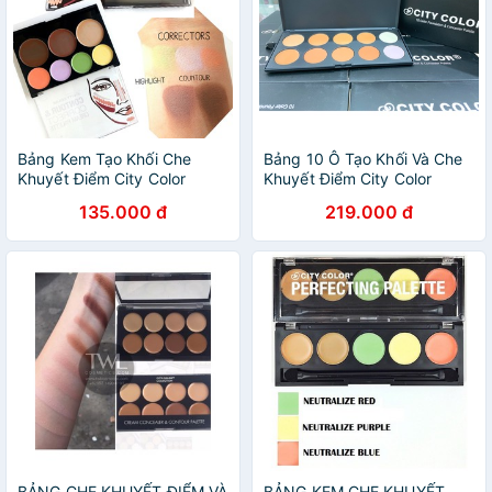
Bảng Kem Tạo Khối Che
Bảng 10 Ô Tạo Khối Và Che
Khuyết Điểm City Color
Khuyết Điểm City Color
Contour & Correct Cream
Foundation & Concealer
135.000 đ
219.000 đ
Palette 7 ô
Palette
BẢNG CHE KHUYẾT ĐIỂM VÀ
BẢNG KEM CHE KHUYẾT