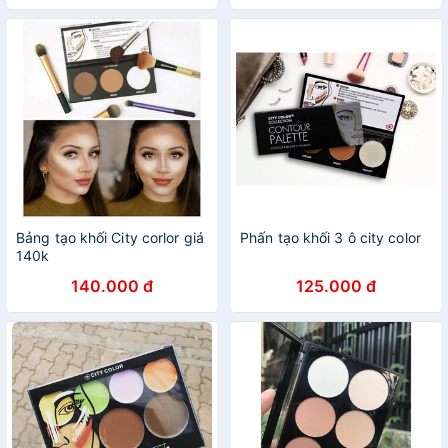
Bảng tạo khối City corlor giá
Phấn tạo khối 3 ô city color
140k
140.000 đ
125.000 đ