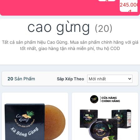
đ
The Face
điểm tóc
nhiên Ink
Care Hair
hương trái
Mascara
245.000
Shop
Quick Hair
Brow
Mist The
cây Water
che phủ
đ
(150ml)
Puff The
Powder Kit
Face Shop
Fit Tint
tóc bạc
Face Shop
fmgt The
150ml
fgmt The
chống
cao gừng
Face Shop
Face
nước lâu
(20)
Shop
trôi Quick
Hair
Waterproof
Tất cả sản phẩm hiệu Cao Gừng. Mua sản phẩm chính hãng với giá
Mascara
tốt nhất, giao hàng tận nhà miễn phí, thu hộ COD
The Face
Shop
20
Sản Phẩm
Sắp Xếp Theo