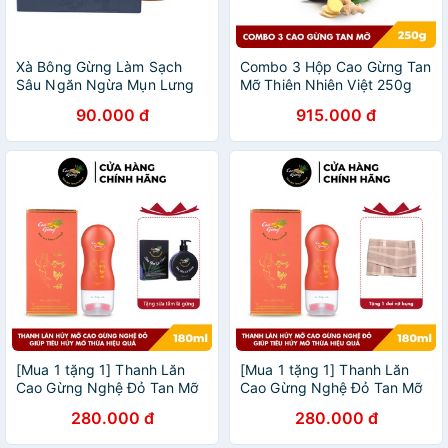
Xà Bông Gừng Làm Sạch
Combo 3 Hộp Cao Gừng Tan
Sâu Ngăn Ngừa Mụn Lưng
Mỡ Thiên Nhiên Việt 250g
Hiệu Quả
x3
90.000 đ
915.000 đ
[Mua 1 tặng 1] Thanh Lăn
[Mua 1 tặng 1] Thanh Lăn
Cao Gừng Nghệ Đỏ Tan Mỡ
Cao Gừng Nghệ Đỏ Tan Mỡ
Thừa (180ml) - Tặng 1 Sữa
Thừa (180ml) - Tặng 1 Đai
280.000 đ
280.000 đ
Tắm Lá Gừng Kháng Khuẩn
Định Hình Cao Cấp
Bảo Vệ Da 300ml