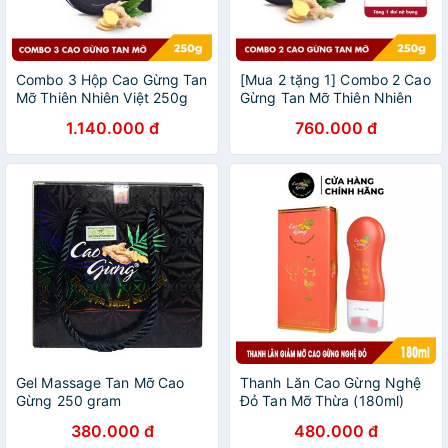
Combo 3 Hộp Cao Gừng Tan
[Mua 2 tặng 1] Combo 2 Cao
Mỡ Thiên Nhiên Việt 250g
Gừng Tan Mỡ Thiên Nhiên
x3
Việt (250g x 2) - Tặng 1 Đai
1.140.000 đ
760.000 đ
Nịt Bụng Định Hình Eo
Gel Massage Tan Mỡ Cao
Thanh Lăn Cao Gừng Nghệ
Gừng 250 gram
Đỏ Tan Mỡ Thừa (180ml)
380.000 đ
480.000 đ