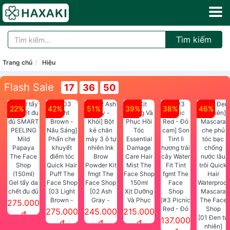
Tìm kiếm
Trang chủ
Hiệu
Flash Sale
17
36
49
22%
42%
51%
39%
38%
46%
Gel tẩy da
chết đu đủ
[03 Light
[02 Ash
Xịt Dưỡng
SMART
Brown -
Gray -
Và Phục
[#3 Picnic
275.000
PEELING
Nâu Sáng]
Khói] Bột
Hồi Tóc
Red - Đỏ
275.000
245.000
215.000
đ
Mild
Phấn che
kẻ chân
Essential
cam] Son
[01 Đen tự
137.000
đ
đ
đ
Papaya
khuyết
mày 3 ô tự
Damage
Tint lì
nhiên]