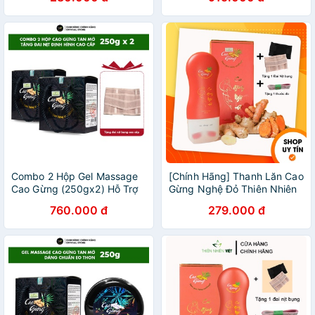
Sữa Tắm Lá Gừng Kháng
Tiết Kiệm Eo Thon Dáng
Khuẩn Bảo Vệ Da 300ml
Chuẩn
Combo 2 Hộp Gel Massage
[Chính Hãng] Thanh Lăn Cao
Cao Gừng (250gx2) Hỗ Trợ
Gừng Nghệ Đỏ Thiên Nhiên
Tan Mỡ Vùng Bụng, Hông,
Việt - 8936079033002
760.000 đ
279.000 đ
Đùi, Bắp Tay Tặng Đai Nịt
Định Hình Cao Cấp