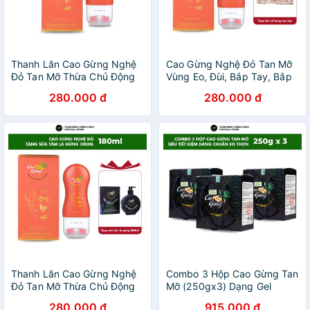
Thanh Lăn Cao Gừng Nghệ
Cao Gừng Nghệ Đỏ Tan Mỡ
Đỏ Tan Mỡ Thừa Chủ Động
Vùng Eo, Đùi, Bắp Tay, Bắp
Cùng Vùng Eo, Đùi, Bắp Tay,
Chân, Nọng Cằm Dung Tích
280.000 đ
280.000 đ
Bắp Chân, Nọng Cằm Dung
180ml - Tặng 1 Đai Nịt Bụng
Tích 180ml
Cao Cấp
Thanh Lăn Cao Gừng Nghệ
Combo 3 Hộp Cao Gừng Tan
Đỏ Tan Mỡ Thừa Chủ Động
Mỡ (250gx3) Dạng Gel
Dung Tích 180ml - Tặng 1
Massage Ngoài Da An Toàn
280.000 đ
915.000 đ