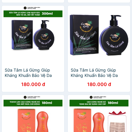
Sữa Tắm Lá Gừng Giúp
Sữa Tắm Lá Gừng Giúp
Kháng Khuẩn Bảo Vệ Da
Kháng Khuẩn Bảo Vệ Da
Làm Sạch Sâu, Mờ Vết
180.000 đ
180.000 đ
Thâm, Ngừa Bít Tắc Lỗ Chân
Lông Dung Tích 300ml