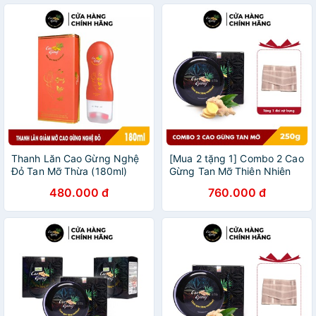
Thanh Lăn Cao Gừng Nghệ
[Mua 2 tặng 1] Combo 2 Cao
Đỏ Tan Mỡ Thừa (180ml)
Gừng Tan Mỡ Thiên Nhiên
Việt (250g x 2) - Tặng 1 Đai
480.000 đ
760.000 đ
Nịt Bụng Định Hình Eo