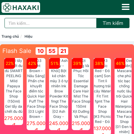
Tìm kiếm
Trang chủ
Hiệu
Flash Sale
10
55
21
22%
42%
51%
39%
38%
46%
Gel tẩy da
chết đu đủ
[03 Light
[02 Ash
Xịt Dưỡng
SMART
Brown -
Gray -
Và Phục
[#3 Picnic
275.000
PEELING
Nâu Sáng]
Khói] Bột
Hồi Tóc
Red - Đỏ
275.000
245.000
215.000
đ
Mild
Phấn che
kẻ chân
Essential
cam] Son
[01 Đen tự
137.000
đ
đ
đ
Papaya
khuyết
mày 3 ô tự
Damage
Tint lì
nhiên]