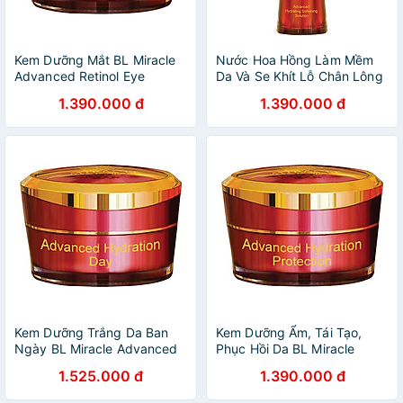
Kem Dưỡng Mắt BL Miracle
Nước Hoa Hồng Làm Mềm
Advanced Retinol Eye
Da Và Se Khít Lỗ Chân Lông
Cream (15g)
BL Miracle Advanced
1.390.000 đ
1.390.000 đ
Hydrating Softening Solution
(120ml)
Kem Dưỡng Trắng Da Ban
Kem Dưỡng Ẩm, Tái Tạo,
Ngày BL Miracle Advanced
Phục Hồi Da BL Miracle
Hydration Day (25g)
Advanced Hydration
1.525.000 đ
1.390.000 đ
Protection (25g)