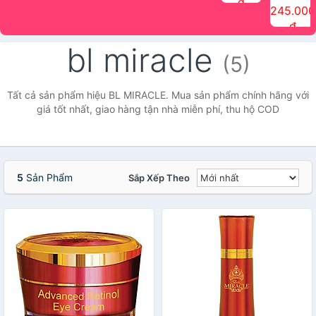
đ
The Face
điểm tóc
nhiên Ink
Care Hair
hương trái
Mascara
245.000
Shop
Quick Hair
Brow
Mist The
cây Water
che phủ
đ
(150ml)
Puff The
Powder Kit
Face Shop
Fit Tint
tóc bạc
Face Shop
fmgt The
150ml
fgmt The
chống
bl miracle
Face Shop
Face
nước lâu
(5)
Shop
trôi Quick
Hair
Waterproof
Tất cả sản phẩm hiệu BL MIRACLE. Mua sản phẩm chính hãng với
Mascara
giá tốt nhất, giao hàng tận nhà miễn phí, thu hộ COD
The Face
Shop
5
Sản Phẩm
Sắp Xếp Theo