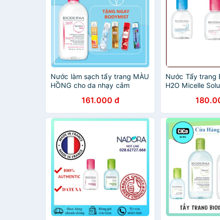
Nước làm sạch tẩy trang MÀU
Nước Tẩy trang
HỒNG cho da nhạy cảm
H2O Micelle Sol
Micellar Bioderma Sensibio
161.000 đ
180.0
H2O 500ml EffeSkin