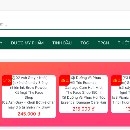
Y
DƯỢC MỸ PHẨM
TINH DẦU
TÓC
TPCN
THIẾT
51%
39%
38%
Xịt Dưỡng Và Phục Hồi Tóc
[#3 Picnic
[02 Ash Gray - Khói] Bột kẻ chân
Essential Damage Care Hair
Tint lì hươ
mày 3 ô tự nhiên Ink Brow
Mist The Face Shop 150ml
Tint fg
215.000 đ
1
Powder Kit fmgt The Face Shop
245.000 đ