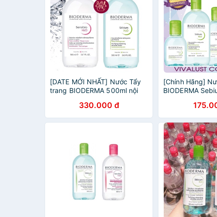
[DATE MỚI NHẤT] Nước Tẩy
[Chính Hãng] Nư
trang BIODERMA 500ml nội
BIODERMA Sebi
địa Pháp
Dành cho da dầ
330.000 đ
175.0