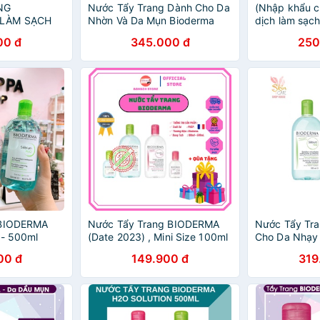
NG
Nước Tẩy Trang Dành Cho Da
(Nhập khẩu c
 LÀM SẠCH
Nhờn Và Da Mụn Bioderma
dịch làm sạch
ML
Sebium H20 500ml (Bill Pháp)
công nghệ Mi
00 đ
345.000 đ
250
Sensibio H2O
100ml
 BIODERMA
Nước Tẩy Trang BIODERMA
Nước Tẩy Tra
 - 500ml
(Date 2023) , Mini Size 100ml
Cho Da Nhạy
, Full Size 500ml [CHÍNH -
Nghệ Micella
00 đ
149.900 đ
319
HÃNG]