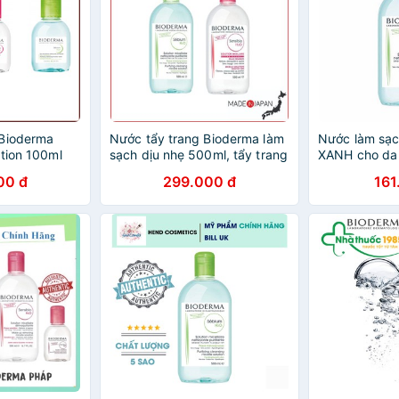
 Bioderma
Nước tẩy trang Bioderma làm
Nước làm sạc
ution 100ml
sạch dịu nhẹ 500ml, tẩy trang
XANH cho da
Bioderma cho mọi loại da -
Micellar Biod
00 đ
299.000 đ
161
Maneki Cosme
H2O EffeSkin