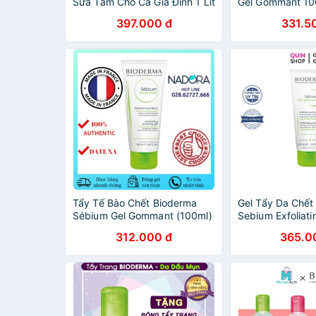
Sữa Tắm Cho Cả Gia Đình 1 Lít
Gel Gommant 10
Bioderma Pháp Date 10/2023
397.000 đ
331.5
Tẩy Tế Bào Chết Bioderma
Gel Tẩy Da Chết
Sébium Gel Gommant (100ml)
Sebium Exfoliati
Gel
312.000 đ
365.0