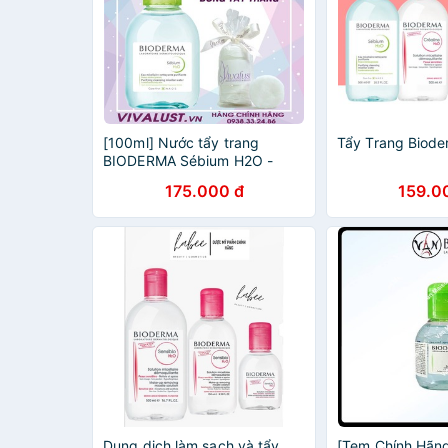
[100ml] Nước tẩy trang
Tẩy Trang Biod
BIODERMA Sébium H2O -
Dành cho da dầu, da mụn
175.000 đ
159.0
Dung dịch làm sạch và tẩy
[Tem Chính Hãn