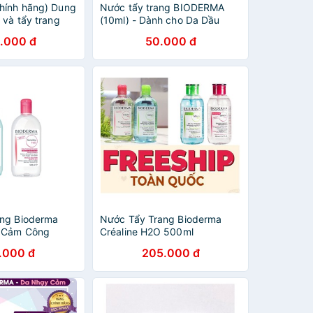
hính hãng) Dung
Nước tẩy trang BIODERMA
 và tẩy trang
(10ml) - Dành cho Da Dầu
cellar Bioderma
Mụn/ Nhạy Cảm
.000 đ
50.000 đ
 500ml, 250ml,
ng Bioderma
Nước Tẩy Trang Bioderma
 Cảm Công
Créaline H2O 500ml
r Sensibio H2O
.000 đ
205.000 đ