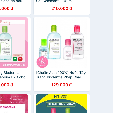
h cho da dầu
Gel Gommant - 100ml
0ml
.000 đ
210.000 đ
ng Bioderma
[Chuẩn Auth 100%] Nước Tẩy
Sebium H2O cho
Trang Bioderma Pháp Chai
và da nhạy cảm
500ml
.000 đ
129.000 đ