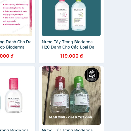
ang Dành Cho Da
Nước Tẩy Trang Bioderma
Hợp Bioderma
H20 Dành Cho Các Loại Da
00ml - Family
100/500ml
.000 đ
119.000 đ
 Trang Bioderma
Nước Tẩy Trang Bioderma