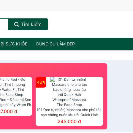
Tìm kiếm
 BỊ SỨC KHỎE
DỤNG CỤ LÀM ĐẸP
46%
 Red - Đỏ cam] Son
ng trái cây Water Fit
mt The Face Shop
[01 Đen tự nhiên] Mascara che phủ tóc
37.000 đ
bạc chống nước lâu trôi Quick Hair
Waterproof Mascara The Face Shop
245.000 đ