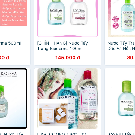
erma 500ml
[CHÍNH HÃNG] Nước Tẩy
Nước Tẩy Tr
Trang Bioderma 100ml
Dầu Và Hỗn 
Sébium H2O 5
00 đ
145.000 đ
89
Cosmetics
g] Nước Tẩy
[L&V] COMBO Nước Tẩy
[Có Bill] Tẩy