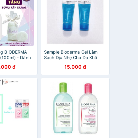
ang BIODERMA
Sample Bioderma Gel Làm
 (100ml) - Dành
Sạch Dịu Nhẹ Cho Da Khô
 Cảm - HÀNG
Nhạy Cảm Bioderma Atoderm
.000 đ
15.000 đ
Gel Douche 8ml