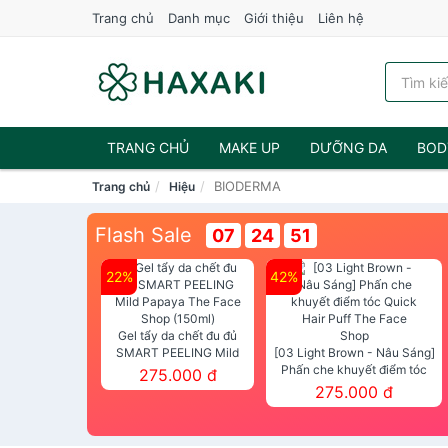
Trang chủ
Danh mục
Giới thiệu
Liên hệ
TRANG CHỦ
MAKE UP
DƯỠNG DA
BOD
BIODERMA
Trang chủ
Hiệu
NƯỚC HOA
Flash Sale
07
24
50
22%
42%
Gel tẩy da chết đu đủ
SMART PEELING Mild
[03 Light Brown - Nâu Sáng]
Papaya The Face Shop
Phấn che khuyết điểm tóc
275.000 đ
(150ml)
Quick Hair Puff The Face Shop
275.000 đ