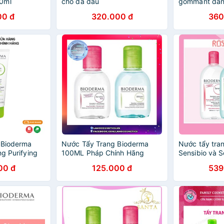
0ml
cho da dầu
gommant dàn
nhờn mụn 10
00 đ
320.000 đ
360
 Bioderma
Nước Tẩy Trang Bioderma
Nước tẩy tra
ng Purifying
100ML Pháp Chính Hãng
Sensibio và 
100%
da nhờn mụn 
00 đ
125.000 đ
539