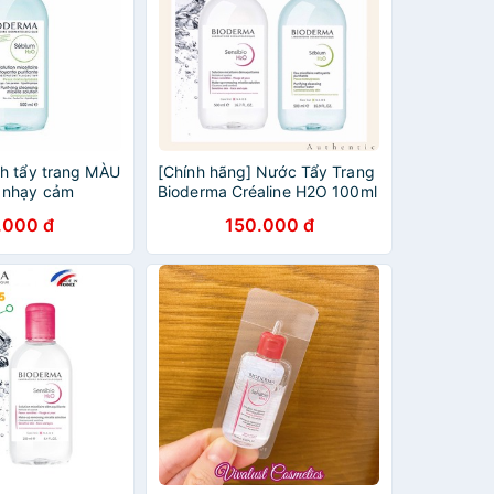
h tẩy trang MÀU
[Chính hãng] Nước Tẩy Trang
 nhạy cảm
Bioderma Créaline H2O 100ml
erma Sensibio
+ 500ml Bản Pháp Mới Nhất
.000 đ
150.000 đ