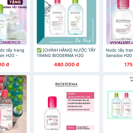
ớc tẩy trang
✅ [CHÍNH HÃNG] NƯỚC TẨY
Nước tẩy tr
um H2O -
TRANG BIODERMA H2O
Sensibio H20
u, da mụn
SOLUTION 500ML- Xanh,
cho Da Nhạy
00 đ
480.000 đ
175
Hồng
CHÍNH HÃNG