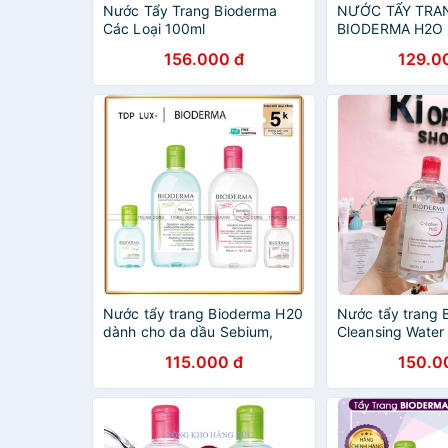
Nước Tẩy Trang Bioderma
NƯỚC TẨY TRA
Các Loại 100ml
BIODERMA H2O
DA 100Ml- 500
156.000 đ
129.0
Nước tẩy trang Bioderma H20
Nước tẩy trang
dành cho da dầu Sebium,
Cleansing Water
dung dịch cho da nhạy cảm
115.000 đ
150.0
Sensibio 100ml Pháp - Trung
Đông Pharmacy