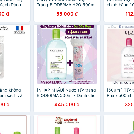
 Xanh Dành
Trang BIODERMA H2O 500ml
chính hãng 1
n Mun 100ml
+ Hộp Bông Tẩy Trang 320
00 đ
55.000 đ
112
Miếng 3 Loại Mềm Mịn
tặng không
[NHẬP KHẨU] Nước tẩy trang
[500ml] Tẩy 
làm sạch và
BIODERMA 500ml - Dành cho
Pháp 500ml
ghệ Micellar
da dầu, da mụn
00 đ
445.000 đ
325
io H2O 10ml