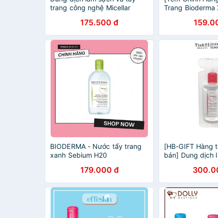
trang công nghệ Micellar
Trang Bioderma
Bioderma Sensibio H2O
Cho Da Dầu Nhờ
175.500 đ
159.0
500ml 250ml 100ml
BIODERMA - Nước tẩy trang
[HB-GIFT Hàng 
xanh Sebium H20
bán] Dung dịch 
tẩy trang công n
179.000 đ
300.0
Bioderma Sensib