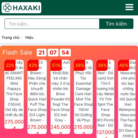
Tìm kiếm
Trang chủ
Hiệu
Flash Sale
21
07
54
22%
42%
51%
39%
38%
46%
Gel tẩy da
chết đu đủ
[03 Light
[02 Ash
Xịt Dưỡng
SMART
Brown -
Gray -
Và Phục
[#3 Picnic
275.000
PEELING
Nâu Sáng]
Khói] Bột
Hồi Tóc
Red - Đỏ
275.000
245.000
215.000
đ
Mild
Phấn che
kẻ chân
Essential
cam] Son
[01 Đen tự
137.000
đ
đ
đ
Papaya
khuyết
mày 3 ô tự
Damage
Tint lì
nhiên]