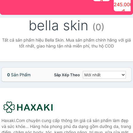
đ
The Face
điểm tóc
nhiên Ink
Care Hair
hương trái
Mascara
245.000
Shop
Quick Hair
Brow
Mist The
cây Water
che phủ
đ
(150ml)
Puff The
Powder Kit
Face Shop
Fit Tint
tóc bạc
Face Shop
fmgt The
150ml
fgmt The
chống
bella skin
Face Shop
Face
nước lâu
(0)
Shop
trôi Quick
Hair
Waterproof
Tất cả sản phẩm hiệu Bella Skin. Mua sản phẩm chính hãng với giá
Mascara
tốt nhất, giao hàng tận nhà miễn phí, thu hộ COD
The Face
Shop
0
Sản Phẩm
Sắp Xếp Theo
Haxaki.Com chuyên cung cấp thông tin giá cả sản phẩm làm đẹp
và sức khỏe... Hàng hóa phong phú đa dạng gồm dưỡng da, trang
điểm, chăm sóc body, tóc, kem chống nắng, trị mụn, sữa rửa mặt,