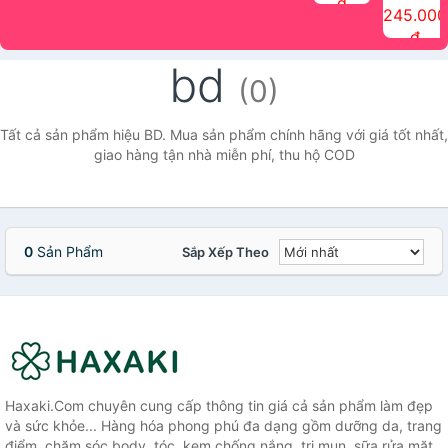
đ
The Face
điểm tóc
nhiên Ink
Care Hair
hương trái
Mascara
245.000
Shop
Quick Hair
Brow
Mist The
cây Water
che phủ
đ
(150ml)
Puff The
Powder Kit
Face Shop
Fit Tint
tóc bạc
Face Shop
fmgt The
150ml
fgmt The
chống
bd
Face Shop
Face
nước lâu
(0)
Shop
trôi Quick
Hair
Waterproof
Tất cả sản phẩm hiệu BD. Mua sản phẩm chính hãng với giá tốt nhất,
Mascara
giao hàng tận nhà miễn phí, thu hộ COD
The Face
Shop
0
Sản Phẩm
Sắp Xếp Theo
Haxaki.Com chuyên cung cấp thông tin giá cả sản phẩm làm đẹp
và sức khỏe... Hàng hóa phong phú đa dạng gồm dưỡng da, trang
điểm, chăm sóc body, tóc, kem chống nắng, trị mụn, sữa rửa mặt,