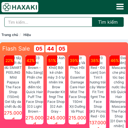
Tìm kiếm
Trang chủ
Hiệu
Flash Sale
05
44
05
22%
42%
51%
39%
38%
46%
Gel tẩy da
chết đu đủ
[03 Light
[02 Ash
Xịt Dưỡng
SMART
Brown -
Gray -
Và Phục
[#3 Picnic
275.000
PEELING
Nâu Sáng]
Khói] Bột
Hồi Tóc
Red - Đỏ
275.000
245.000
215.000
đ
Mild
Phấn che
kẻ chân
Essential
cam] Son
[01 Đen tự
137.000
đ
đ
đ
Papaya
khuyết
mày 3 ô tự
Damage
Tint lì
nhiên]