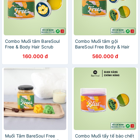
Combo Muối tắm BareSoul
Combo Muối tắm gội
Free & Body Hair Scrub
BareSoul Free Body & Hair
300g + Son dưỡng môi
Scrub 300g + Son dưỡng
160.000 đ
560.000 đ
không màu BareSoul Best
Lip Balm Mask 10g + Tẩy tế
Kisser Lip Balm & Mask 10g
bào chết Lip Scrub 20g
Muối Tắm BareSoul Free
Combo Muối tẩy tế bào chết