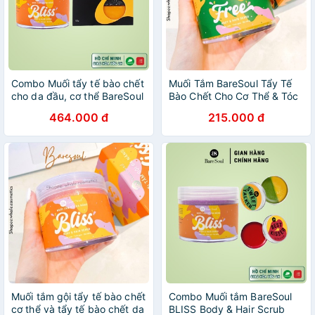
Combo Muối tẩy tế bào chết
Muối Tắm BareSoul Tẩy Tế
cho da đầu, cơ thể BareSoul
Bào Chết Cho Cơ Thể & Tóc
BLISS Body & Hair Scrub
Free Body & Hair Scrub
464.000 đ
215.000 đ
300g + xà phòng Herbal
300g
Scrub & Soap 100g
Muối tắm gội tẩy tế bào chết
Combo Muối tắm BareSoul
cơ thể và tẩy tế bào chết da
BLISS Body & Hair Scrub