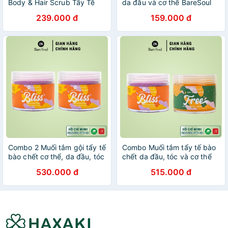
Body & Hair Scrub Tẩy Tế
da đầu và cơ thể BareSoul
Bào Chết Cho Cơ Thể & Tóc
BLISS Body Hair Scrub
239.000 đ
159.000 đ
300g
300g + Tẩy tế bào chết môi
Sweet Talker 20g
Combo 2 Muối tắm gội tẩy tế
Combo Muối tắm tẩy tế bào
bào chết cơ thể, da đầu, tóc
chết da đầu, tóc và cơ thể
chứa AHA BareSoul BLISS
BareSoul BLISS Body & Hair
530.000 đ
515.000 đ
Body & Hair Scrub 300gx2
Scrub 300g + FREE Body &
Hair Scrub 300g