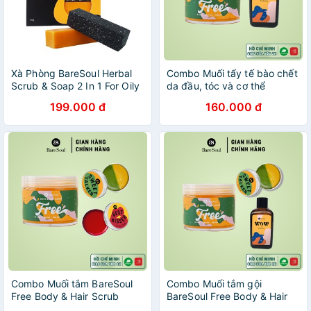
Xà Phòng BareSoul Herbal
Combo Muối tẩy tế bào chết
Scrub & Soap 2 In 1 For Oily
da đầu, tóc và cơ thể
& Acne Prone Skin Giảm Mụn
BareSoul Body & Hair Scrub
199.000 đ
160.000 đ
và Thâm Cơ Thể 100g
300g + Dầu gội khô giảm
dầu và bết WOW 50g
Combo Muối tắm BareSoul
Combo Muối tắm gội
Free Body & Hair Scrub
BareSoul Free Body & Hair
300g + Best Kisser Lip Tint
Scrub 300g + Dầu gội khô