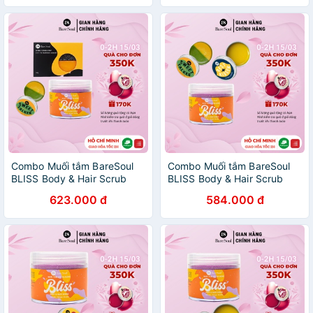
Combo Muối tắm BareSoul
Combo Muối tắm BareSoul
BLISS Body & Hair Scrub
BLISS Body & Hair Scrub
300g + Xà phòng Herbal
300g + Son dưỡng Lip Balm
623.000 đ
584.000 đ
Scrub & Soap 100g + Sweet
Mask 10g + Tẩy tế bào chết
Talker Lip Scrub 20g
môi Lip Scrub 20g