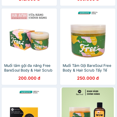
Scrub & Soap 100g +Dầu
gội khô WOW Dry Shampoo
50g
Muối tắm gội đa năng Free
Muối Tắm Gội BareSoul Free
BareSoul Body & Hair Scrub
Body & Hair Scrub Tẩy Tế
300g
Bào Da Đa Năng Cho Tóc Và
200.000 đ
250.000 đ
Cơ Thể 300g