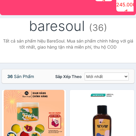
đ
The Face
điểm tóc
nhiên Ink
Care Hair
hương trái
Mascara
245.000
Shop
Quick Hair
Brow
Mist The
cây Water
che phủ
đ
(150ml)
Puff The
Powder Kit
Face Shop
Fit Tint
tóc bạc
Face Shop
fmgt The
150ml
fgmt The
chống
baresoul
Face Shop
Face
nước lâu
(36)
Shop
trôi Quick
Hair
Waterproof
Tất cả sản phẩm hiệu BareSoul. Mua sản phẩm chính hãng với giá
Mascara
tốt nhất, giao hàng tận nhà miễn phí, thu hộ COD
The Face
Shop
36
Sản Phẩm
Sắp Xếp Theo