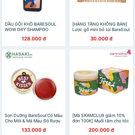
DẦU GỘI KHÔ BARESOUL
[HÀNG TẶNG KHÔNG BÁN]
WOW DRY SHAMPOO
Lược gỗ mini bỏ túi BareSoul
128.000 đ
30.000 đ
Son Dưỡng BareSoul Có Màu
[Mã SKAMCLU9 giảm 10%
Cho Môi & Má Màu Đỏ Rượu
đơn 100K] Muối tắm cho tóc
Best Kisser Lip Tint & Cheek
và cơ thể Free body & hair
133.000 đ
200.000 đ
Plus 10g
scrub