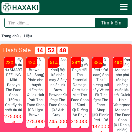
Tìm kiếm
Trang chủ
Hiệu
Flash Sale
14
52
47
22%
42%
51%
39%
38%
46%
Gel tẩy da
chết đu đủ
[03 Light
[02 Ash
Xịt Dưỡng
SMART
Brown -
Gray -
Và Phục
[#3 Picnic
275.000
PEELING
Nâu Sáng]
Khói] Bột
Hồi Tóc
Red - Đỏ
275.000
245.000
215.000
đ
Mild
Phấn che
kẻ chân
Essential
cam] Son
[01 Đen tự
137.000
đ
đ
đ
Papaya
khuyết
mày 3 ô tự
Damage
Tint lì
nhiên]