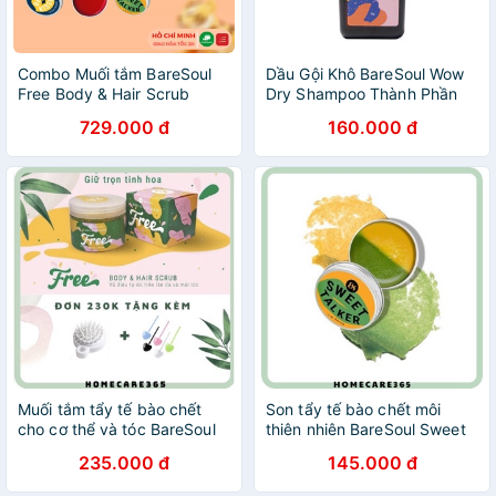
Combo Muối tắm BareSoul
Dầu Gội Khô BareSoul Wow
Free Body & Hair Scrub
Dry Shampoo Thành Phần
300g + Sweet Talker Lip
Thiên Nhiên Làm Bồng Tóc
729.000 đ
160.000 đ
Scrub 20g + Best Kisser Lip
50g
Set 2x10g
Muối tắm tẩy tế bào chết
Son tẩy tế bào chết môi
cho cơ thể và tóc BareSoul
thiên nhiên BareSoul Sweet
Free Body & Hair Scrub
Talker Lip Scrub 20g giúp
235.000 đ
145.000 đ
300g
dưỡng môi, chống lão hóa