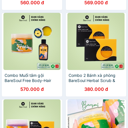
560.000 đ
569.000 đ
& Cheek 10g + Sweet Talker
WOW Dry Shampoo 50g +
lip scrub 20g
Sweet Talker Lip Scrub 20g
Combo Muối tắm gội
Combo 2 Bánh xà phòng
BareSoul Free Body-Hair
BareSoul Herbal Scrub &
Scrub 300g + Dầu gội khô
Soap 100g/hộp
570.000 đ
380.000 đ
WOW Dry Shampoo 50g +
Son dưỡng Lip Balm & Mask
10g