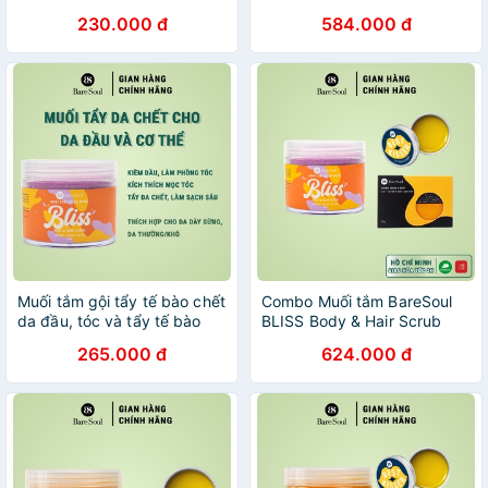
đầu, tóc chứa AHA BareSoul
300g + Best Kisser Lip Tint
230.000 đ
584.000 đ
BLISS Body & Hair Scrub
& Cheek 10g + Sweet Talker
300g
lip scrub 20g
Muối tắm gội tẩy tế bào chết
Combo Muối tắm BareSoul
da đầu, tóc và tẩy tế bào
BLISS Body & Hair Scrub
chết cơ thể chứa AHA
300g + Xà phòng Herbal
265.000 đ
624.000 đ
BareSoul BLISS Body & Hair
Scrub & Soap 100g + Son
Scrub 300g
dưỡng Lip Balm & Mask 10g