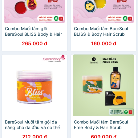
Combo Muối tắm gội
Combo Muối tắm BareSoul
BareSoul BLISS Body & Hair
BLISS & Body Hair Scrub
Scrub 300g + Son dưỡng
300g + Son dưỡng môi
265.000 đ
160.000 đ
môi có màu Best Kisser Lip
không màu BareSoul Best
Tint & Cheek 10g
Kisser Lip Balm & Mask 10g
BareSoul Muối tắm gội đa
Combo Muối tắm BareSoul
năng cho da đầu và cơ thể
Free Body & Hair Scrub
Bliss Body & Hair 300g
300g + Xà phòng Herbal
212.000 đ
609.000 đ