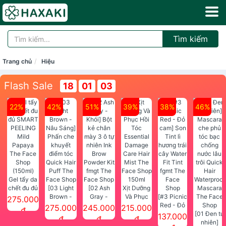
Tìm kiếm
Trang chủ
Hiệu
Flash Sale
18
01
03
22%
42%
51%
39%
38%
46%
Gel tẩy da
chết đu đủ
[03 Light
[02 Ash
Xịt Dưỡng
SMART
Brown -
Gray -
Và Phục
[#3 Picnic
275.000
PEELING
Nâu Sáng]
Khói] Bột
Hồi Tóc
Red - Đỏ
275.000
245.000
215.000
đ
Mild
Phấn che
kẻ chân
Essential
cam] Son
[01 Đen tự
137.000
đ
đ
đ
Papaya
khuyết
mày 3 ô tự
Damage
Tint lì
nhiên]