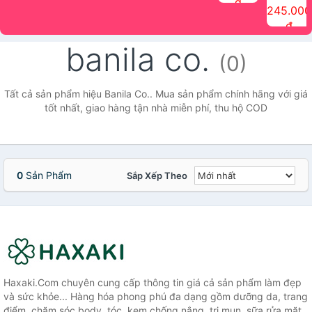
đ
The Face
điểm tóc
nhiên Ink
Care Hair
hương trái
Mascara
245.000
Shop
Quick Hair
Brow
Mist The
cây Water
che phủ
đ
(150ml)
Puff The
Powder Kit
Face Shop
Fit Tint
tóc bạc
Face Shop
fmgt The
150ml
fgmt The
chống
banila co.
Face Shop
Face
nước lâu
(0)
Shop
trôi Quick
Hair
Waterproof
Tất cả sản phẩm hiệu Banila Co.. Mua sản phẩm chính hãng với giá
Mascara
tốt nhất, giao hàng tận nhà miễn phí, thu hộ COD
The Face
Shop
0
Sản Phẩm
Sắp Xếp Theo
Haxaki.Com chuyên cung cấp thông tin giá cả sản phẩm làm đẹp
và sức khỏe... Hàng hóa phong phú đa dạng gồm dưỡng da, trang
điểm, chăm sóc body, tóc, kem chống nắng, trị mụn, sữa rửa mặt,