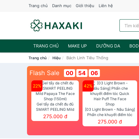
Trang chủ
Danh mục
Giới thiệu
Liên hệ
TRANG CHỦ
MAKE UP
DƯỠNG DA
BOD
Bách Linh Tiêu Thống
Trang chủ
Hiệu
NƯỚC HOA
Flash Sale
00
54
06
22%
42%
Gel tẩy da chết đu đủ
SMART PEELING Mild
[03 Light Brown - Nâu Sáng]
Papaya The Face Shop
Phấn che khuyết điểm tóc
275.000 đ
(150ml)
Quick Hair Puff The Face Shop
275.000 đ