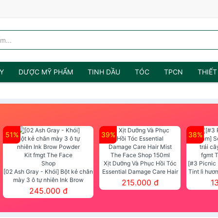
Y
DƯỢC MỸ PHẨM
TINH DẦU
TÓC
TPCN
THIẾT
51%
39%
38%
Xịt Dưỡng Và Phục Hồi Tóc
[#3 Picnic
[02 Ash Gray - Khói] Bột kẻ chân
Essential Damage Care Hair
Tint lì hươ
mày 3 ô tự nhiên Ink Brow
Mist The Face Shop 150ml
Tint fg
215.000 đ
1
Powder Kit fmgt The Face Shop
245.000 đ