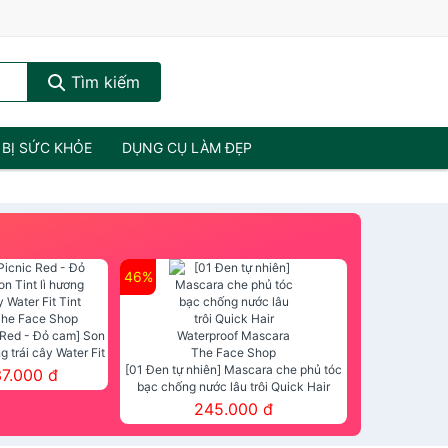
Tìm kiếm
 BỊ SỨC KHỎE
DỤNG CỤ LÀM ĐẸP
46%
 Red - Đỏ cam] Son
ng trái cây Water Fit
mt The Face Shop
[01 Đen tự nhiên] Mascara che phủ tóc
37.000 đ
bạc chống nước lâu trôi Quick Hair
Waterproof Mascara The Face Shop
245.000 đ