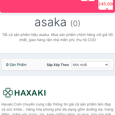
đ
The Face
điểm tóc
nhiên Ink
Care Hair
hương trái
Mascara
245.000
Shop
Quick Hair
Brow
Mist The
cây Water
che phủ
đ
(150ml)
Puff The
Powder Kit
Face Shop
Fit Tint
tóc bạc
Face Shop
fmgt The
150ml
fgmt The
chống
asaka
Face Shop
Face
nước lâu
(0)
Shop
trôi Quick
Hair
Waterproof
Tất cả sản phẩm hiệu asaka. Mua sản phẩm chính hãng với giá tốt
Mascara
nhất, giao hàng tận nhà miễn phí, thu hộ COD
The Face
Shop
0
Sản Phẩm
Sắp Xếp Theo
Haxaki.Com chuyên cung cấp thông tin giá cả sản phẩm làm đẹp
và sức khỏe... Hàng hóa phong phú đa dạng gồm dưỡng da, trang
điểm, chăm sóc body, tóc, kem chống nắng, trị mụn, sữa rửa mặt,