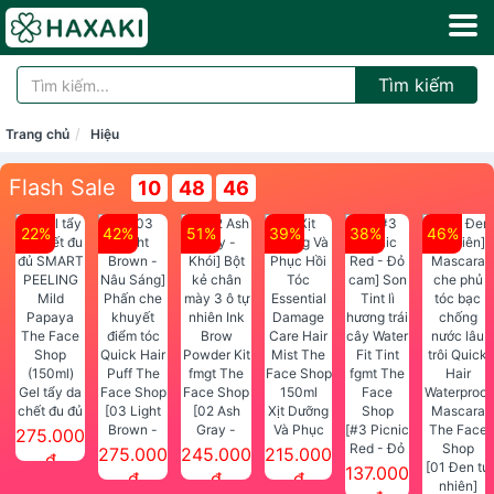
Tìm kiếm
Trang chủ
Hiệu
Flash Sale
10
48
46
22%
42%
51%
39%
38%
46%
Gel tẩy da
chết đu đủ
[03 Light
[02 Ash
Xịt Dưỡng
SMART
Brown -
Gray -
Và Phục
[#3 Picnic
275.000
PEELING
Nâu Sáng]
Khói] Bột
Hồi Tóc
Red - Đỏ
275.000
245.000
215.000
đ
Mild
Phấn che
kẻ chân
Essential
cam] Son
[01 Đen tự
137.000
đ
đ
đ
Papaya
khuyết
mày 3 ô tự
Damage
Tint lì
nhiên]