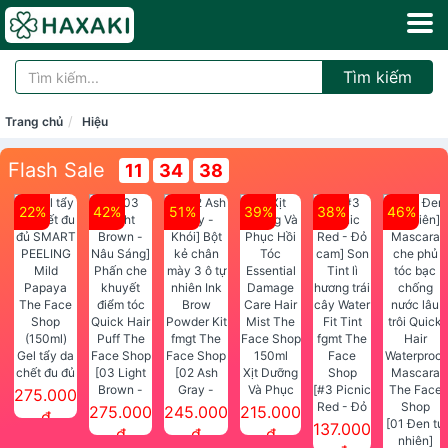
Tìm kiếm
Trang chủ
Hiệu
Flash Sale
11
34
38
22%
42%
51%
39%
38%
46%
Gel tẩy da
chết đu đủ
[03 Light
[02 Ash
Xịt Dưỡng
SMART
Brown -
Gray -
Và Phục
[#3 Picnic
275.000
PEELING
Nâu Sáng]
Khói] Bột
Hồi Tóc
Red - Đỏ
275.000
245.000
215.000
đ
Mild
Phấn che
kẻ chân
Essential
cam] Son
[01 Đen tự
137.000
đ
đ
đ
Papaya
khuyết
mày 3 ô tự
Damage
Tint lì
nhiên]