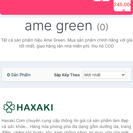
đ
The Face
điểm tóc
nhiên Ink
Care Hair
hương trái
Mascara
245.000
Shop
Quick Hair
Brow
Mist The
cây Water
che phủ
đ
(150ml)
Puff The
Powder Kit
Face Shop
Fit Tint
tóc bạc
Face Shop
fmgt The
150ml
fgmt The
chống
ame green
Face Shop
Face
nước lâu
(0)
Shop
trôi Quick
Hair
Waterproof
Tất cả sản phẩm hiệu Ame Green. Mua sản phẩm chính hãng với giá
Mascara
tốt nhất, giao hàng tận nhà miễn phí, thu hộ COD
The Face
Shop
0
Sản Phẩm
Sắp Xếp Theo
Haxaki.Com chuyên cung cấp thông tin giá cả sản phẩm làm đẹp
và sức khỏe... Hàng hóa phong phú đa dạng gồm dưỡng da, trang
điểm, chăm sóc body, tóc, kem chống nắng, trị mụn, sữa rửa mặt,