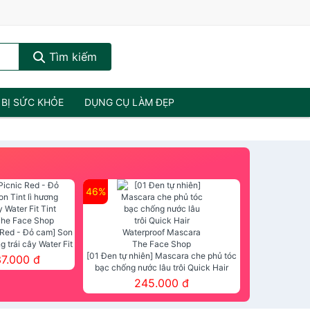
Tìm kiếm
 BỊ SỨC KHỎE
DỤNG CỤ LÀM ĐẸP
46%
 Red - Đỏ cam] Son
ng trái cây Water Fit
mt The Face Shop
[01 Đen tự nhiên] Mascara che phủ tóc
37.000 đ
bạc chống nước lâu trôi Quick Hair
Waterproof Mascara The Face Shop
245.000 đ