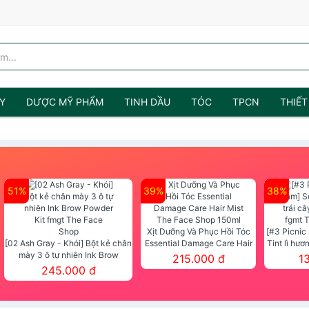
Y
DƯỢC MỸ PHẨM
TINH DẦU
TÓC
TPCN
THIẾT
51%
39%
38%
Xịt Dưỡng Và Phục Hồi Tóc
[#3 Picnic
[02 Ash Gray - Khói] Bột kẻ chân
Essential Damage Care Hair
Tint lì hươ
mày 3 ô tự nhiên Ink Brow
Mist The Face Shop 150ml
Tint fg
215.000 đ
1
Powder Kit fmgt The Face Shop
245.000 đ