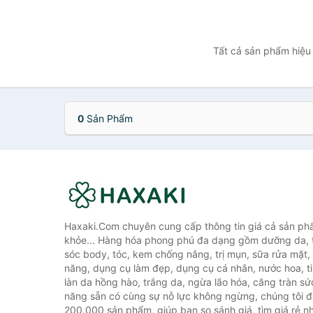
Tất cả sản phẩm hiệu 
0
Sản Phẩm
Haxaki.Com chuyên cung cấp thông tin giá cả sản ph
khỏe... Hàng hóa phong phú đa dạng gồm dưỡng da, 
sóc body, tóc, kem chống nắng, trị mụn, sữa rửa mặt
năng, dụng cụ làm đẹp, dụng cụ cá nhân, nước hoa, t
làn da hồng hào, trắng da, ngừa lão hóa, căng tràn sứ
năng sẵn có cùng sự nỗ lực không ngừng, chúng tôi 
200.000 sản phẩm, giúp bạn so sánh giá, tìm giá rẻ nh