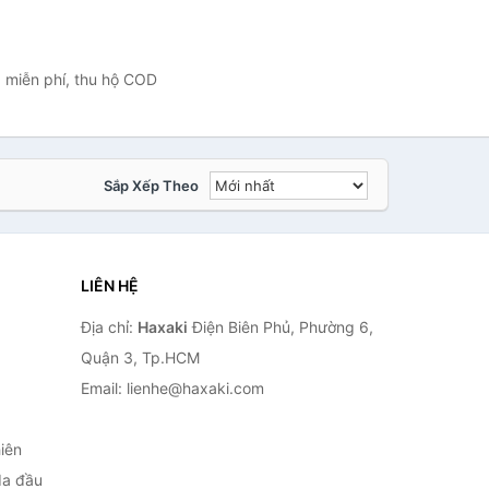
à miễn phí, thu hộ COD
Sắp Xếp Theo
LIÊN HỆ
Địa chỉ:
Haxaki
Điện Biên Phủ, Phường 6,
Quận 3, Tp.HCM
Email: lienhe@haxaki.com
iên
da đầu