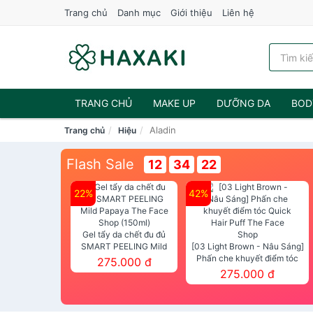
Trang chủ
Danh mục
Giới thiệu
Liên hệ
TRANG CHỦ
MAKE UP
DƯỠNG DA
BOD
Aladin
Trang chủ
Hiệu
NƯỚC HOA
Flash Sale
12
34
22
22%
42%
Gel tẩy da chết đu đủ
SMART PEELING Mild
[03 Light Brown - Nâu Sáng]
Papaya The Face Shop
Phấn che khuyết điểm tóc
275.000 đ
(150ml)
Quick Hair Puff The Face Shop
275.000 đ